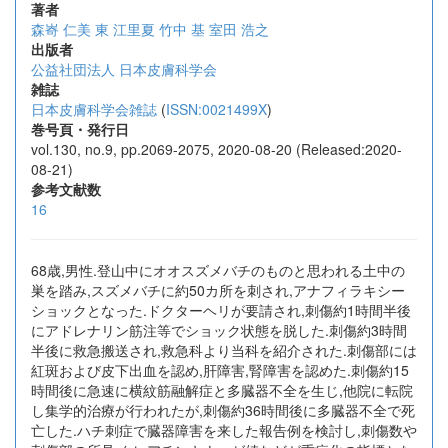
著者
森㟢 仁美
東 江里夏
竹中 基
室田 浩之
出版者
公益社団法人 日本皮膚科学会
雑誌
日本皮膚科学会雑誌
(
ISSN:0021499X
)
巻号頁・発行日
vol.130, no.9, pp.2069-2075, 2020-08-20 (Released:2020-
08-21)
参考文献数
16
68歳,男性.登山中にオオスズメバチのものと思われる土中の
巣を踏み,スズメバチに約50カ所を刺され,アナフィラキシー
ショックとなった.ドクターヘリが要請され,刺傷約1時間半後
にアドレナリン筋注等でショック状態を脱した.刺傷約3時間
半後に救急搬送され,救急科より当科を紹介された.刺傷部には
紅斑および皮下出血を認め,肝障害,腎障害を認めた.刺傷約15
時間後に急速に横紋筋融解症と多臓器不全を生じ,他院に転院
し集学的治療が行われたが,刺傷約36時間後に多臓器不全で死
亡した.ハチ刺症で臓器障害を来した報告例を検討し,刺傷数や