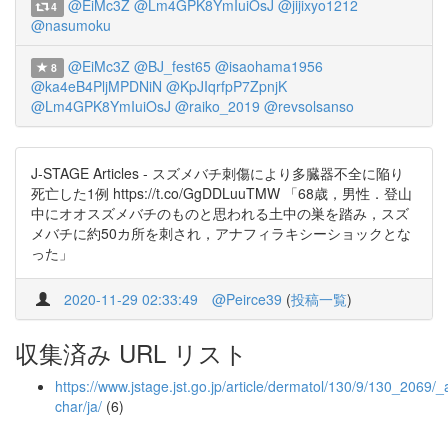
@EiMc3Z
@Lm4GPK8YmIuiOsJ
@jijixyo1212
4
@nasumoku
@EiMc3Z
@BJ_fest65
@isaohama1956
8
@ka4eB4PljMPDNiN
@KpJIqrfpP7ZpnjK
@Lm4GPK8YmIuiOsJ
@raiko_2019
@revsolsanso
J-STAGE Articles - スズメバチ刺傷により多臓器不全に陥り
死亡した1例 https://t.co/GgDDLuuTMW 「68歳，男性．登山
中にオオスズメバチのものと思われる土中の巣を踏み，スズ
メバチに約50カ所を刺され，アナフィラキシーショックとな
った」
2020-11-29 02:33:49
@Peirce39
(
投稿一覧
)
収集済み URL リスト
https://www.jstage.jst.go.jp/article/dermatol/130/9/130_2069/_a
char/ja/
(6)