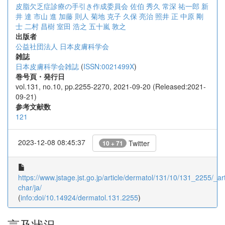
皮脂欠乏症診療の手引き作成委員会
佐伯 秀久
常深 祐一郎
新
井 達
市山 進
加藤 則人
菊地 克子
久保 亮治
照井 正
中原 剛
士
二村 昌樹
室田 浩之
五十嵐 敦之
出版者
公益社団法人 日本皮膚科学会
雑誌
日本皮膚科学会雑誌
(
ISSN:0021499X
)
巻号頁・発行日
vol.131, no.10, pp.2255-2270, 2021-09-20 (Released:2021-
09-21)
参考文献数
121
2023-12-08 08:45:37
Twitter
10 + 71
https://www.jstage.jst.go.jp/article/dermatol/131/10/131_2255/_art
char/ja/
(
info:doi/10.14924/dermatol.131.2255
)
言及状況