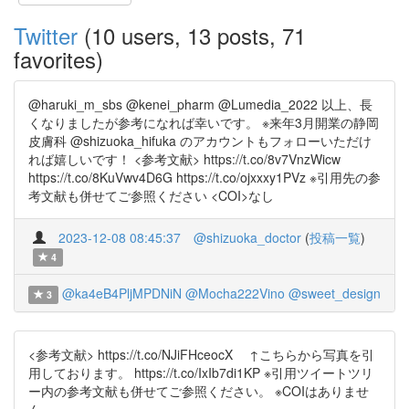
Twitter
(10 users, 13 posts, 71
favorites)
@haruki_m_sbs @kenei_pharm @Lumedia_2022 以上、長
くなりましたが参考になれば幸いです。 ※来年3月開業の静岡
皮膚科 @shizuoka_hifuka のアカウントもフォローいただけ
れば嬉しいです！ <参考文献> https://t.co/8v7VnzWicw
https://t.co/8KuVwv4D6G https://t.co/ojxxxy1PVz ※引用先の参
考文献も併せてご参照ください <COI>なし
2023-12-08 08:45:37
@shizuoka_doctor
(
投稿一覧
)
4
@ka4eB4PljMPDNiN
@Mocha222Vino
@sweet_design
3
<参考文献> https://t.co/NJiFHceocX ↑こちらから写真を引
用しております。 https://t.co/IxIb7di1KP ※引用ツイートツリ
ー内の参考文献も併せてご参照ください。 ※COIはありませ