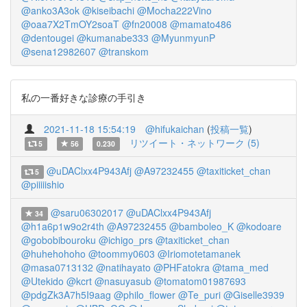
@anko3A3ok
@kiseibachi
@Mocha222Vino
@oaa7X2TmOY2soaT
@fn20008
@mamato486
@dentougei
@kumanabe333
@MyunmyunP
@sena12982607
@transkom
私の一番好きな診療の手引き
2021-11-18 15:54:19
@hifukaichan
(
投稿一覧
)
リツイート・ネットワーク (5)
5
56
0.230
@uDAClxx4P943Afj
@A97232455
@taxiticket_chan
5
@piiiiishio
@saru06302017
@uDAClxx4P943Afj
34
@h1a6p1w9o2r4th
@A97232455
@bamboleo_K
@kodoare
@gobobibouroku
@ichigo_prs
@taxiticket_chan
@huhehohoho
@toommy0603
@Iriomotetamanek
@masa0713132
@natihayato
@PHFatokra
@tama_med
@Utekido
@kcrt
@nasuyasub
@tomatom01987693
@pdgZk3A7h5I9aag
@philo_flower
@Te_puri
@Giselle3939