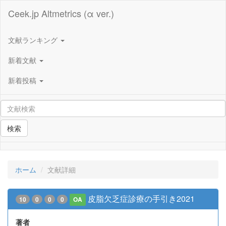
Ceek.jp Altmetrics (α ver.)
文献ランキング
新着文献
新着投稿
検索
ホーム
文献詳細
皮脂欠乏症診療の手引き2021
10
0
0
0
OA
著者