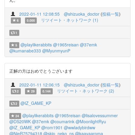
ん。
2022-01-11 12:08:55
@shizuoka_doctor
(
投稿一覧
)
リツイート・ネットワーク (1)
6
0.000
1
@playlikerabbits
@1965reisan
@37emk
5
@kumanabe333
@MyunmyunP
正解の方はおめでとうございます
2022-01-11 12:06:15
@shizuoka_doctor
(
投稿一覧
)
リツイート・ネットワーク (2)
2
29
0.144
@IZ_GAME_KP
2
@playlikerabbits
@1965reisan
@lisalovessummer
24
@DS20WK
@37emk
@coumarink
@MoonlightRyu
@IZ_GAME_KP
@rom1901
@wwladybirdww
@NieR75794318
@skip_neko_ns
@kaayaaroma