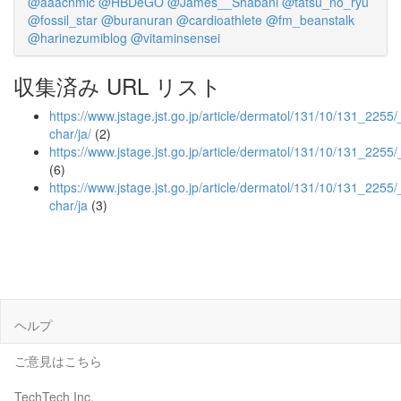
@aaacnmic
@HBDeGO
@James__Shabani
@tatsu_no_ryu
@fossil_star
@buranuran
@cardioathlete
@fm_beanstalk
@harinezumiblog
@vitaminsensei
収集済み URL リスト
https://www.jstage.jst.go.jp/article/dermatol/131/10/131_2255/_
char/ja/
(2)
https://www.jstage.jst.go.jp/article/dermatol/131/10/131_2255/
(6)
https://www.jstage.jst.go.jp/article/dermatol/131/10/131_2255/
char/ja
(3)
ヘルプ
ご意見はこちら
TechTech Inc.