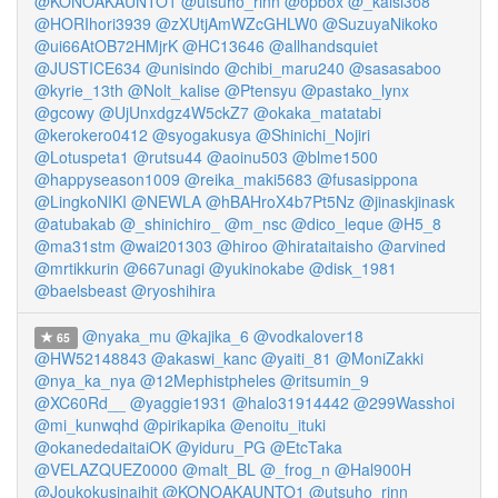
@KONOAKAUNTO1
@utsuho_rinn
@opbox
@_kalsi3o8
@HORIhori3939
@zXUtjAmWZcGHLW0
@SuzuyaNikoko
@ui66AtOB72HMjrK
@HC13646
@allhandsquiet
@JUSTICE634
@unisindo
@chibi_maru240
@sasasaboo
@kyrie_13th
@Nolt_kalise
@Ptensyu
@pastako_lynx
@gcowy
@UjUnxdgz4W5ckZ7
@okaka_matatabi
@kerokero0412
@syogakusya
@Shinichi_Nojiri
@Lotuspeta1
@rutsu44
@aoinu503
@blme1500
@happyseason1009
@reika_maki5683
@fusasippona
@LingkoNIKI
@NEWLA
@hBAHroX4b7Pt5Nz
@jinaskjinask
@atubakab
@_shinichiro_
@m_nsc
@dico_leque
@H5_8
@ma31stm
@wai201303
@hiroo
@hirataitaisho
@arvined
@mrtikkurin
@667unagi
@yukinokabe
@disk_1981
@baelsbeast
@ryoshihira
@nyaka_mu
@kajika_6
@vodkalover18
65
@HW52148843
@akaswi_kanc
@yaiti_81
@MoniZakki
@nya_ka_nya
@12Mephistpheles
@ritsumin_9
@XC60Rd__
@yaggie1931
@halo31914442
@299Wasshoi
@mi_kunwqhd
@pirikapika
@enoitu_ituki
@okanededaitaiOK
@yiduru_PG
@EtcTaka
@VELAZQUEZ0000
@malt_BL
@_frog_n
@Hal900H
@Joukokusinaihit
@KONOAKAUNTO1
@utsuho_rinn