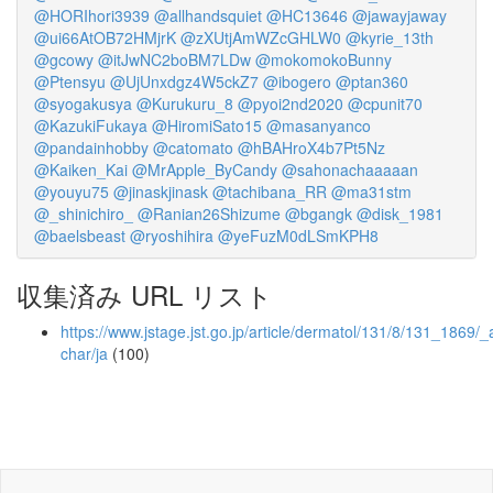
@HORIhori3939
@allhandsquiet
@HC13646
@jawayjaway
@ui66AtOB72HMjrK
@zXUtjAmWZcGHLW0
@kyrie_13th
@gcowy
@itJwNC2boBM7LDw
@mokomokoBunny
@Ptensyu
@UjUnxdgz4W5ckZ7
@ibogero
@ptan360
@syogakusya
@Kurukuru_8
@pyoi2nd2020
@cpunit70
@KazukiFukaya
@HiromiSato15
@masanyanco
@pandainhobby
@catomato
@hBAHroX4b7Pt5Nz
@Kaiken_Kai
@MrApple_ByCandy
@sahonachaaaaan
@youyu75
@jinaskjinask
@tachibana_RR
@ma31stm
@_shinichiro_
@Ranian26Shizume
@bgangk
@disk_1981
@baelsbeast
@ryoshihira
@yeFuzM0dLSmKPH8
収集済み URL リスト
https://www.jstage.jst.go.jp/article/dermatol/131/8/131_1869/_a
char/ja
(100)