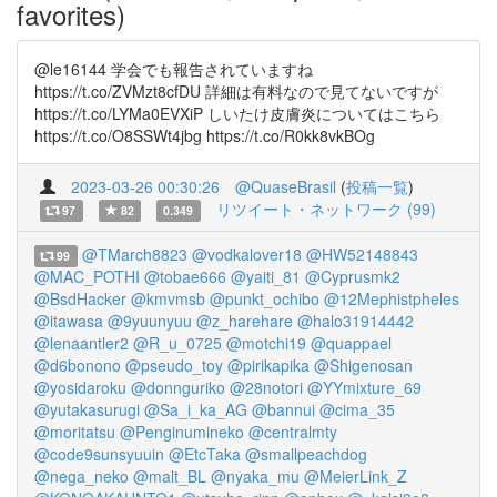
favorites)
@le16144 学会でも報告されていますね
https://t.co/ZVMzt8cfDU 詳細は有料なので見てないですが
https://t.co/LYMa0EVXiP しいたけ皮膚炎についてはこちら
https://t.co/O8SSWt4jbg https://t.co/R0kk8vkBOg
2023-03-26 00:30:26
@QuaseBrasil
(
投稿一覧
)
リツイート・ネットワーク (99)
97
82
0.349
@TMarch8823
@vodkalover18
@HW52148843
99
@MAC_POTHI
@tobae666
@yaiti_81
@Cyprusmk2
@BsdHacker
@kmvmsb
@punkt_ochibo
@12Mephistpheles
@itawasa
@9yuunyuu
@z_harehare
@halo31914442
@lenaantler2
@R_u_0725
@motchi19
@quappael
@d6bonono
@pseudo_toy
@pirikapika
@Shigenosan
@yosidaroku
@donnguriko
@28notori
@YYmixture_69
@yutakasurugi
@Sa_i_ka_AG
@bannui
@cima_35
@moritatsu
@Penginumineko
@centralmty
@code9sunsyuuin
@EtcTaka
@smallpeachdog
@nega_neko
@malt_BL
@nyaka_mu
@MeierLink_Z