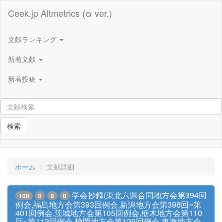
Ceek.jp Altmetrics (α ver.)
文献ランキング
新着文献
新着投稿
検索
ホーム
文献詳細
学会抄録(東北六県合同地方会第394回
100
0
0
0
例会,福島地方会第393回例会,新潟地方会第398回~第
401回例会,茨城地方会第105回例会,栃木地方会第110
回~第112回例会,静岡地方会第129回例会,東海地方会