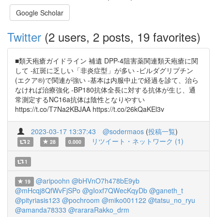
Google Scholar
Twitter
(2 users, 2 posts, 19 favorites)
■類天疱瘡ガイドライン 補遺 DPP-4阻害薬関連類天疱瘡に関
して -紅斑に乏しい「非炎症型」が多い -ビルダグリプチン
(エクア®)で関連が強い -基本は内服中止で経過を診て、治ら
なければ治療強化 -BP180抗体全長に対する抗体が生じ、通
常測定するNC16a抗体は陰性となりやすい
https://t.co/T7Na2KBJAA https://t.co/26kQaKEl3v
2023-03-17 13:37:43
@sodermaos
(
投稿一覧
)
リツイート・ネットワーク (1)
2
28
0.000
1
@aripoohn
@bHVnO7h478bE9yb
19
@mHcqj8QfWvFjSPo
@gIoxf7QWecKqyDb
@ganeth_t
@pityriasis123
@pochroom
@miko001122
@tatsu_no_ryu
@amanda78333
@rararaRakko_drm