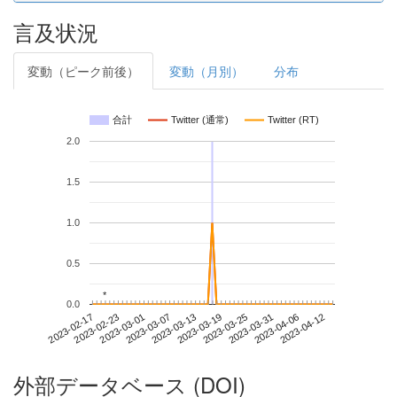
言及状況
変動（ピーク前後）
変動（月別）
分布
合計
Twitter (通常)
Twitter (RT)
2.0
1.5
1.0
0.5
*
*
0.0
2023-04-06
2023-02-17
2023-03-07
2023-03-25
2023-04-12
2023-02-23
2023-03-13
2023-03-31
2023-03-01
2023-03-19
外部データベース (DOI)