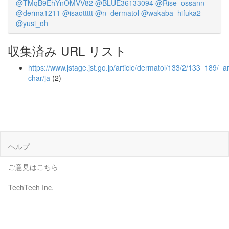
@TMqB9EhYnOMVV82
@BLUE36133094
@Rise_ossann
@derma1211
@isaottttt
@n_dermatol
@wakaba_hifuka2
@yusi_oh
収集済み URL リスト
https://www.jstage.jst.go.jp/article/dermatol/133/2/133_189/_art
char/ja
(2)
ヘルプ
ご意見はこちら
TechTech Inc.