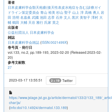
著者
日本皮膚科学会類天疱瘡(後天性表皮水疱症を含む)診療ガイ
ドライン策定委員会
青山 裕美
杉山 聖子
山上 淳
高橋 勇人
岩
田 浩明
名嘉眞 武國
池田 志斈
石井 文人
黒沢 美智子
澤村 大
輔
鶴田 大輔
天谷 雅行
氏家 英之
出版者
公益社団法人 日本皮膚科学会
雑誌
日本皮膚科学会雑誌
(
ISSN:0021499X
)
巻号頁・発行日
vol.133, no.2, pp.189-193, 2023-02-20 (Released:2023-02-
20)
参考文献数
27
2023-03-17 13:55:51
Twitter
2 + 19
https://www.jstage.jst.go.jp/article/dermatol/133/2/133_189/_articl
char/ja/
(
info:doi/10.14924/dermatol.133.189
)