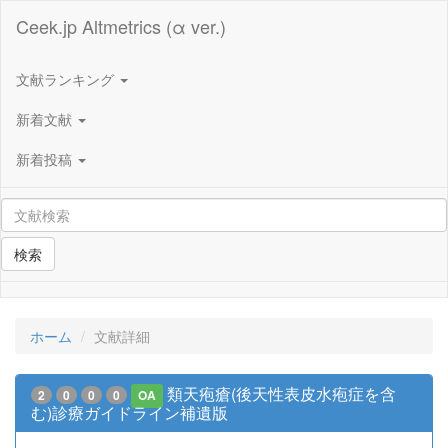
Ceek.jp Altmetrics (α ver.)
文献ランキング
新着文献
新着投稿
検索
ホーム
文献詳細
類天疱瘡(後天性表皮水疱症を含
2
0
0
0
OA
む)診療ガイドライン補遺版