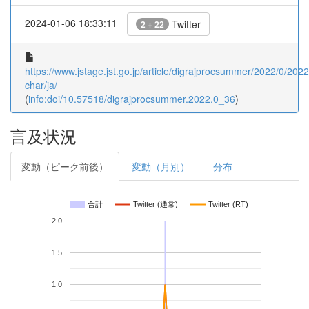
2024-01-06 18:33:11
Twitter
2 + 22
https://www.jstage.jst.go.jp/article/digrajprocsummer/2022/0/2022
char/ja/
(
info:doi/10.57518/digrajprocsummer.2022.0_36
)
言及状況
変動（ピーク前後）
変動（月別）
分布
合計
Twitter (通常)
Twitter (RT)
2.0
1.5
1.0