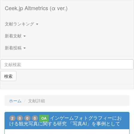
Ceek.jp Altmetrics (α ver.)
文献ランキング
新着文献
新着投稿
検索
ホーム
文献詳細
インゲームフォトグラフィーにお
2
0
0
0
OA
ける観光写真に関する研究 「写真AI」を事例として