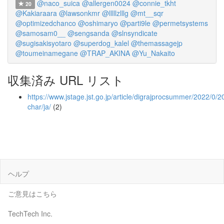
@naco_suica
@allergen0024
@connie_tkht
20
@Kakiaraara
@lawsonkmr
@lllllzlllg
@mt__sqr
@optimizedchanco
@oshimaryo
@parti9le
@permetsystems
@samosam0__
@sengsanda
@slnsyndicate
@sugisakisyotaro
@superdog_kalel
@themassagejp
@toumeinamegane
@TRAP_AKINA
@Yu_Nakaito
収集済み URL リスト
https://www.jstage.jst.go.jp/article/digrajprocsummer/2022/0/2
char/ja/
(2)
ヘルプ
ご意見はこちら
TechTech Inc.