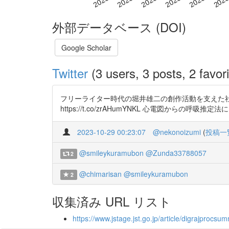
外部データベース (DOI)
Google Scholar
Twitter
(3 users, 3 posts, 2 favori
フリーライター時代の堀井雄二の創作活動を支えた社会的文
https://t.co/zrAHumYNKL 心電図からの呼吸推定法
2023-10-29 00:23:07
@nekonoizumi
(
投稿一
@smileykuramubon
@Zunda33788057
2
@chimarisan
@smileykuramubon
2
収集済み URL リスト
https://www.jstage.jst.go.jp/article/digrajprocs