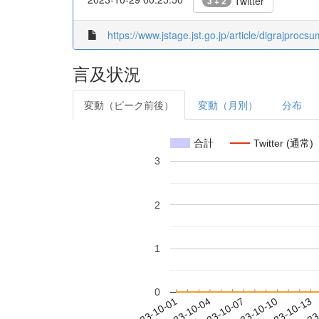
Twitter
3 + 2
https://www.jstage.jst.go.jp/article/digrajproc
言及状況
変動（ピーク前後）
変動（月別）
分布
合計
Twitter (通常)
3
2
1
0
2023-10-07
2023-10-10
2023-10-13
2023
2023-10-01
2023-10-04