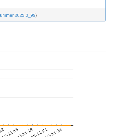
ocsummer.2023.0_99
)
-12
023-11-15
2023-11-18
2023-11-21
2023-11-24