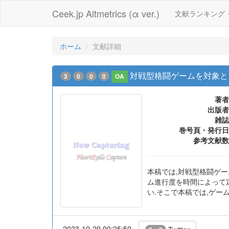
Ceek.jp Altmetrics (α ver.)
文献ランキング
ホーム
文献詳細
対戦型格闘ゲームを対象と
3
0
0
0
OA
著者
出版者
雑誌
巻号頁・発行日
参考文献数
本稿では,対戦型格闘ゲーム
ム進行度を時間によって
い.そこで本稿では,ゲー
2023-10-29 00:25:50