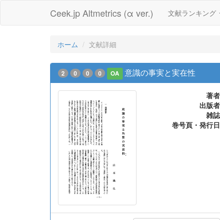
Ceek.jp Altmetrics (α ver.)
文献ランキング
ホーム
文献詳細
意識の事実と実在性
2
0
0
0
OA
著者
出版者
雑誌
巻号頁・発行日