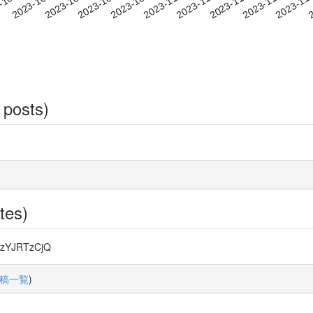
2023-11-07
2023-11-10
2023-11
-10-17
2
2023-10-20
2023-10-23
2023-10-26
2023-10-29
2023-11-01
2023-11-04
 posts)
tes)
TzYJRTzCjQ
稿一覧
)