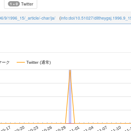
Twitter
1 + 0
996/9/1996_15/_article/-char/ja/
(
info:doi/10.51027/diltheygsj.1996.9_1
マーク
Twitter (通常)