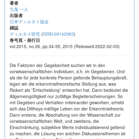
著者
九鬼 一人
出版者
日本ディルタイ協会
雑誌
ディルタイ研究
(
ISSN:09142983
)
巻号頁・発行日
vol.2015, no.26, pp.34-55, 2015 (Released:2022-02-03)
Die Faktoren der Gegebenheit suchen wir in den
vorwissenschaftlichen Individuen, d.h. im Gegebenen. Und
als die für jede konkrete Person geltende Behauptungskraft,
legen wir die erkenntnistheoretische Stellung aus, was
Rickert als ”Entscheidung” entworfen hat. Dann bedeutet die
Allgemeingültigkeit nur zufällige Begleiterscheinungen. So
mit Gegeben und Verhalten miteinander geworben, erhebt
sich das Diltheys-mäßige Leben vor der Erkenntnistheorie.
Dann erstens, die Abschaltung von der Wissenschaft zur
vorwissenschaftlichen Welt, und zweitens, die
Einschränkung, subjektive Werte individualisierend geltend
zu machen, die Lösung von solchen Diskussionsthemen ist