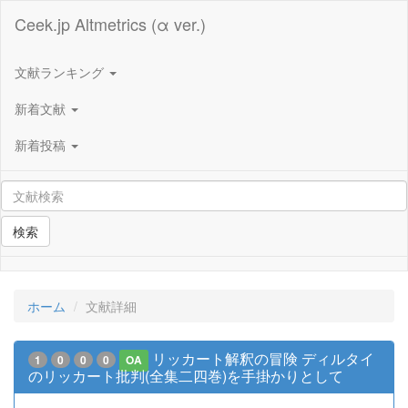
Ceek.jp Altmetrics (α ver.)
文献ランキング
新着文献
新着投稿
検索
ホーム
文献詳細
リッカート解釈の冒険 ディルタイ
1
0
0
0
OA
のリッカート批判(全集二四巻)を手掛かりとして