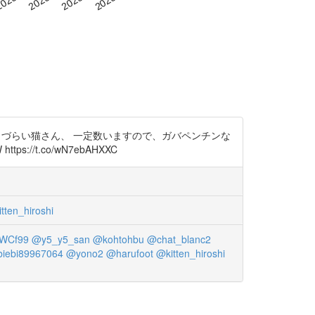
出づらい猫さん、 一定数いますので、ガバペンチンな
//t.co/wN7ebAHXXC
tten_hiroshi
WCf99
@y5_y5_san
@kohtohbu
@chat_blanc2
iebi89967064
@yono2
@harufoot
@kitten_hiroshi