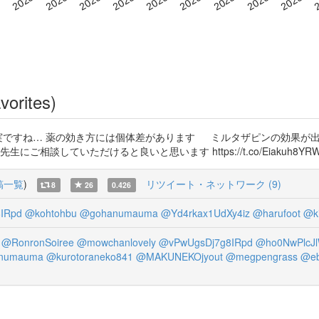
vorites)
切実ですね… 薬の効き方には個体差があります ミルタザピンの効果が
ていただけると良いと思います https://t.co/Eiakuh8YRW https:
稿一覧
)
リツイート・ネットワーク (9)
8
26
0.426
IRpd
@kohtohbu
@gohanumauma
@Yd4rkax1UdXy4iz
@harufoot
@ki
@RonronSoiree
@mowchanlovely
@vPwUgsDj7g8IRpd
@ho0NwPlcJl
numauma
@kurotoraneko841
@MAKUNEKOjyout
@megpengrass
@eb