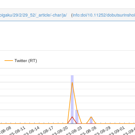
hoigaku/29/2/29_52/_article/-char/ja/
(
info:doi/10.11252/dobutsurinsho
Twitter (RT)
2023-08-29
2023-09-01
2023-09
-08-08
2
2023-08-11
2023-08-14
2023-08-17
2023-08-20
2023-08-23
2023-08-26