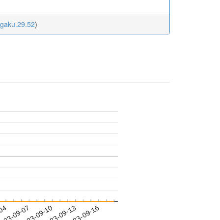
igaku.29.52
)
-04
023-09-07
2023-09-10
2023-09-13
2023-09-16