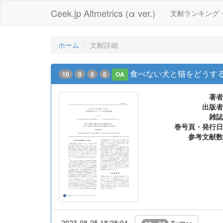
Ceek.jp Altmetrics (α ver.)
文献ランキング
ホーム
文献詳細
食べない犬と猫をどうする
10
0
0
0
OA
著者
出版者
雑誌
巻号頁・発行日
参考文献数
2023-08-25 18:28:04