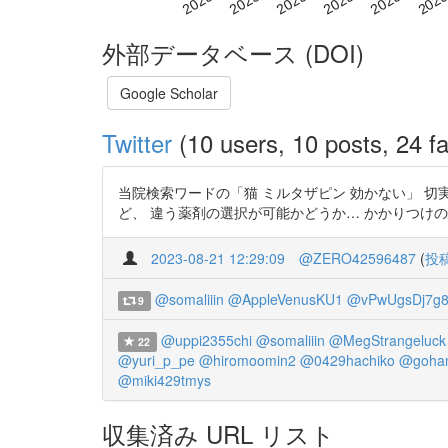
外部データベース (DOI)
Google Scholar
Twitter
(10 users, 10 posts, 24 fa
当院検索ワードの「猫 ミルタザピン 効かない」 
ど、 違う薬剤の選択が可能かどうか… かかりつけの先生にご相談し
2023-08-21 12:29:09
@ZERO42596487
(
投
@somaliiin
@AppleVenusKU1
@vPwUgsDj7g8
9
@uppi2355chi
@somaliiin
@MegStrangeluck
22
@yuri_p_pe
@hiromoomin2
@0429hachiko
@goha
@miki429tmys
収集済み URL リスト