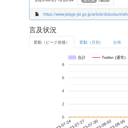
Twitter
10 + 24
https://www.jstage.jst.go.jp/article/dobutsurins
言及状況
変動（ピーク前後）
変動（月別）
分布
合計
Twitter (通常)
8
6
4
2
0
2023-07-30
2023-08-02
2023-08-05
2023
2023-07-24
2023-07-27