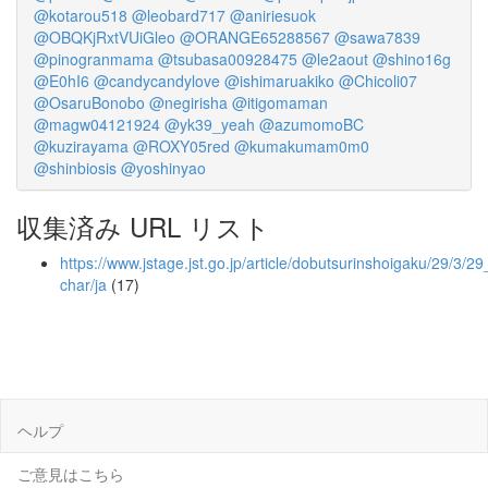
@kotarou518
@leobard717
@aniriesuok
@OBQKjRxtVUiGleo
@ORANGE65288567
@sawa7839
@pinogranmama
@tsubasa00928475
@le2aout
@shino16g
@E0hI6
@candycandylove
@ishimaruakiko
@Chicoli07
@OsaruBonobo
@negirisha
@itigomaman
@magw04121924
@yk39_yeah
@azumomoBC
@kuzirayama
@ROXY05red
@kumakumam0m0
@shinbiosis
@yoshinyao
収集済み URL リスト
https://www.jstage.jst.go.jp/article/dobutsurinshoigaku/29/3/2
char/ja
(17)
ヘルプ
ご意見はこちら