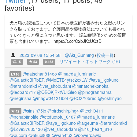
favorites)
犬と猫の認知症について日本の獣医師が書かれた文献のリン
クを貼っておきます。介護用品や薬物療法についても書かれ
ていてきっと役に立つと思います。 認知症評価のための質問
票も含まれています。 https://t.co/C2bJKcUQzD
2023-09-06 15:54:58
@Aki_Gunning
(
投稿一覧
)
リツイート・ネットワーク (16)
15
53
0.463
@natschan814oo
@maeda_luminarie
16
@GalacticBIRbER
@MoETB4ytsc2cxLW
@aya_jigokuno
@atrandomkd
@vet_shobudani
@minatonekonokai
@leobard717
@OBQKjRxtVUiGleo
@pinogranmama
@negirisha
@magw04121924
@ROXY05red
@yoshinyao
@sinsin75jp
@birdschirping4
@techi0411
42
@nohabitnolife
@otofuotofu_0407
@maeda_luminarie
@GalacticBIRbER
@aya_jigokuno
@aigeuma
@atrandomkd
@Love37635430
@vet_shobudani
@810_heart_810
@pucora
@akubi888
@wan4fu2
@powerpawjp