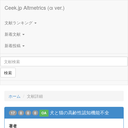
Ceek.jp Altmetrics (α ver.)
文献ランキング
新着文献
新着投稿
検索
ホーム
文献詳細
犬と猫の高齢性認知機能不全
17
0
0
0
OA
著者