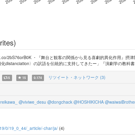
rites)
co/2bS76orB0K ・『舞台と観客の関係から見る喜劇的異化作用』摂津隆信 htt
化distanciation〉の訳語を伝統的に支持してきたー」『演劇学の教科書』
リツイート・ネットワーク (3)
5
15
0.174
reikawa_
@viviwe_desu
@dongchack
@HOSHIKICHA
@waiwaiBrothe
19/0/19_0_44/_article/-char/ja/
(4)