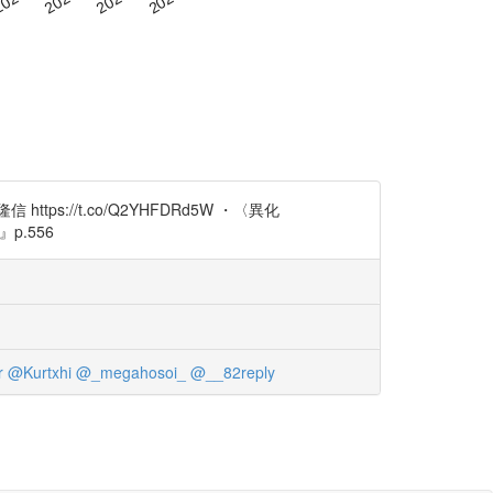
ps://t.co/Q2YHFDRd5W ・〈異化
p.556
r
@Kurtxhi
@_megahosoi_
@__82reply