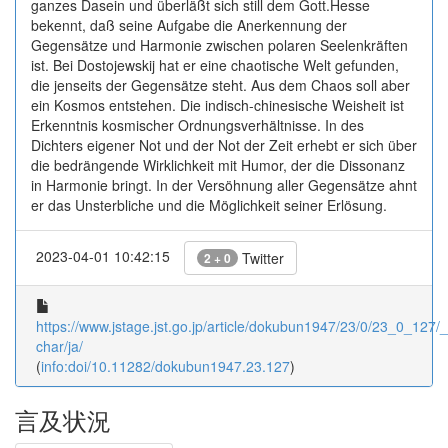
ganzes Dasein und überläßt sich still dem Gott.Hesse
bekennt, daß seine Aufgabe die Anerkennung der
Gegensätze und Harmonie zwischen polaren Seelenkräften
ist. Bei Dostojewskij hat er eine chaotische Welt gefunden,
die jenseits der Gegensätze steht. Aus dem Chaos soll aber
ein Kosmos entstehen. Die indisch-chinesische Weisheit ist
Erkenntnis kosmischer Ordnungsverhältnisse. In des
Dichters eigener Not und der Not der Zeit erhebt er sich über
die bedrängende Wirklichkeit mit Humor, der die Dissonanz
in Harmonie bringt. In der Versöhnung aller Gegensätze ahnt
er das Unsterbliche und die Möglichkeit seiner Erlösung.
2023-04-01 10:42:15
Twitter
2 + 0
https://www.jstage.jst.go.jp/article/dokubun1947/23/0/23_0_127/_a
char/ja/
(
info:doi/10.11282/dokubun1947.23.127
)
言及状況