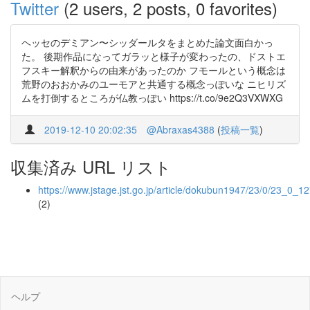
Twitter
(2 users, 2 posts, 0 favorites)
ヘッセのデミアン〜シッダールタをまとめた論文面白かっ
た。 後期作品になってガラッと様子が変わったの、ドストエ
フスキー解釈からの由来があったのか フモールという概念は
荒野のおおかみのユーモアと共通する概念っぽいな ニヒリズ
ムを打倒するところが仏教っぽい https://t.co/9e2Q3VXWXG
2019-12-10 20:02:35
@Abraxas4388
(
投稿一覧
)
収集済み URL リスト
https://www.jstage.jst.go.jp/article/dokubun1947/23/0/23_0_1
(2)
ヘルプ