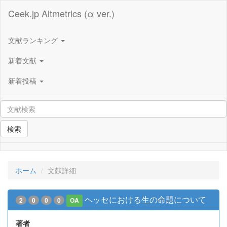
Ceek.jp Altmetrics (α ver.)
文献ランキング
新着文献
新着投稿
検索
ホーム
文献詳細
ヘッセにおける生の命題について
2
0
0
0
OA
著者