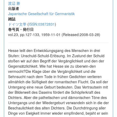
渡辺 勝
出版者
Japanische Gesellschaft für Germanistik
雑誌
ドイツ文學
(
ISSN:03872831
)
巻号頁・発行日
vol.23, pp.127-133, 1959-11-01 (Released:2008-03-28)
Hesse teilt den Entwicklungsgang des Menschen in drei
Stufen: Unschuld-Schuld-Erlösung. Im Zustund der Schuld
stoßen wir auf den Begriff der Vergänglichkeit und den der
Gegensätzlichkeit. Wie hat Hesse sie zu überwin-den
vermocht?Die Klage über die Vergänglichkeit und die
Sehnsucht nach dem Tode in frühen Gedichten verlieren
allmählich die Süßigkeit der romantischen Flucht. Da soll der
Untergang eine neue Geburt bedeuten. Das Vertrautsein mit
der Bilderwelt des Daseins fördert die Schöpferkraft des
Dichters. Aber die pathetischen und dämonischen Töne des
Untergangs und der Wiedergeburt verwandeln sich in die der
Beschaulichkeit des alten Dichters. Die Durchdringung aller
Dinge von Ewigkeit immer wieder empfindend, bejaht er sein