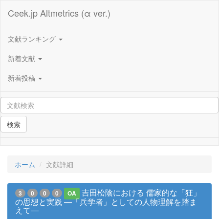
Ceek.jp Altmetrics (α ver.)
文献ランキング
新着文献
新着投稿
検索
ホーム
文献詳細
吉田松陰における 儒家的な「狂」
3
0
0
0
OA
の思想と実践 ―「兵学者」としての人物理解を踏ま
えて―