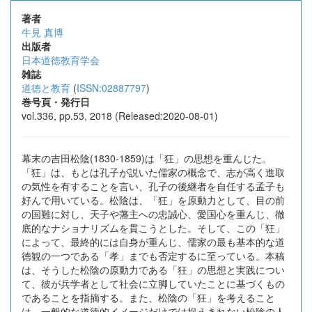
著者
牛見 真博
出版者
日本道徳教育学会
雑誌
道徳と教育
(
ISSN:02887797
)
巻号頁・発行日
vol.336, pp.53, 2018 (Released:2020-08-01)
幕末の吉田松陰(1830-1859)は「狂」の思想を重んじた。
「狂」は、もとは孔子が説いた儒家の概念で、志が高く進取
の気性を有することを言い、孔子の後継者を自任する孟子も
好んで用いている。松陰は、「狂」を原動力として、目の前
の国難に対し、天子や藩主への忠誠心、愛国心を重んじ、徹
底的なナショナリズムを貫こうとした。そして、この「狂」
によって、最終的には自身が重んじ、儒家の最も基本的な道
徳観の一つである「孝」までも否定するに至っている。本稿
は、そうした松陰の原動力である「狂」の思想と実践につい
て、彼が兵学者として社会に立脚していたことに基づくもの
であることを指摘する。また、松陰の「狂」を考えること
は、一般的な道徳的イメージだけでは捉えきれない松陰の人