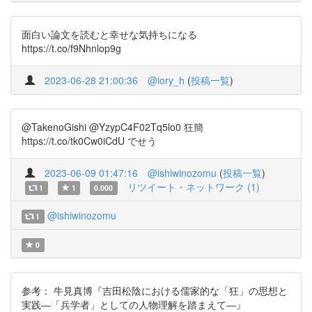
面白い論文を読むと幸せな気持ちになる
https://t.co/f9Nhnlop9g
2023-06-28 21:00:36
@iory_h
(
投稿一覧
)
@TakenoGishi @YzypC4F02Tq5lo0 狂簡
https://t.co/tk0Cw0iCdU でせう
2023-06-09 01:47:16
@ishiwinozomu
(
投稿一覧
)
リツイート・ネットワーク (1)
1
1
0.000
@ishiwinozomu
1
0
参考： 牛見真博『吉田松陰における儒家的な「狂」の思想と
実践―「兵学者」としての人物理解を踏まえて―』