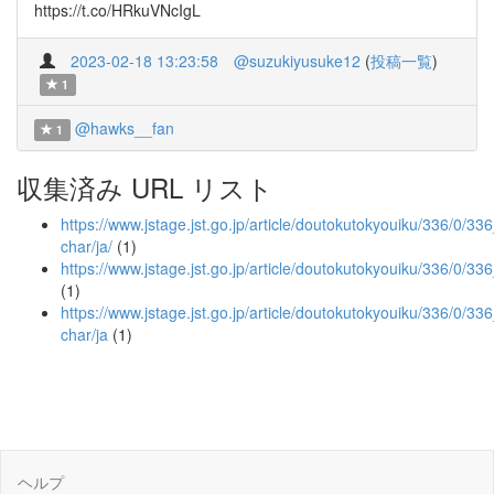
https://t.co/HRkuVNcIgL
2023-02-18 13:23:58
@suzukiyusuke12
(
投稿一覧
)
1
@hawks__fan
1
収集済み URL リスト
https://www.jstage.jst.go.jp/article/doutokutokyouiku/336/0/336
char/ja/
(1)
https://www.jstage.jst.go.jp/article/doutokutokyouiku/336/0/33
(1)
https://www.jstage.jst.go.jp/article/doutokutokyouiku/336/0/33
char/ja
(1)
ヘルプ