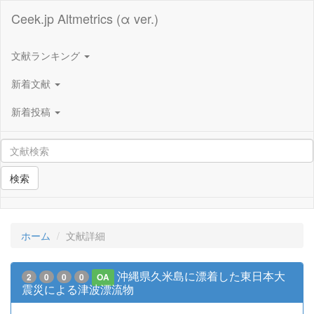
Ceek.jp Altmetrics (α ver.)
文献ランキング
新着文献
新着投稿
検索
ホーム
文献詳細
沖縄県久米島に漂着した東日本大
2
0
0
0
OA
震災による津波漂流物