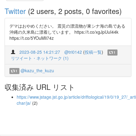
Twitter
(2 users, 2 posts, 0 favorites)
デマはおやめください。 震災の漂流物が東シナ海の島である
沖縄の久米島に漂着しています。 https://t.co/xgJpUuI44k
https://t.co/5YOuMli74z
2023-08-25 14:21:27
@tri0142
(
投稿一覧
)
1
リツイート・ネットワーク (1)
@kazu_the_kuzu
1
収集済み URL リスト
https://www.jstage.jst.go.jp/article/driftological/19/0/19_27/_arti
char/ja/
(2)