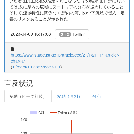
いた潜在的生息地の推定をおこなった.その結果,山口県におい
ては,既に県内の広域にヌートリアの分布が拡大していること,
そして,流域特性に関係なく,県内の河川の中下流域で侵入・定
着のリスクあることが示された.
2023-04-09 16:17:03
Twitter
2 + 3
https://www.jstage.jst.go.jp/article/ece/21/1/21_1/_article/-
char/ja/
(
info:doi/10.3825/ece.21.1
)
言及状況
変動（ピーク前後）
変動（月別）
分布
合計
Twitter (通常)
1.00
0.75