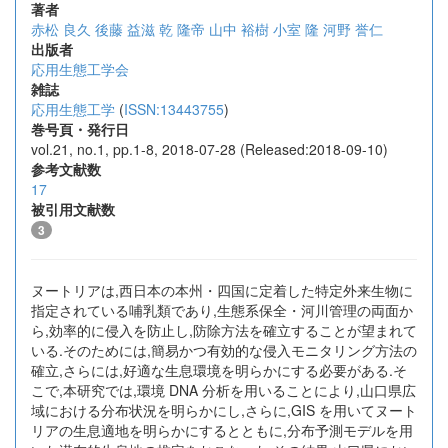
著者
赤松 良久
後藤 益滋
乾 隆帝
山中 裕樹
小室 隆
河野 誉仁
出版者
応用生態工学会
雑誌
応用生態工学
(
ISSN:13443755
)
巻号頁・発行日
vol.21, no.1, pp.1-8, 2018-07-28 (Released:2018-09-10)
参考文献数
17
被引用文献数
3
ヌートリアは,西日本の本州・四国に定着した特定外来生物に
指定されている哺乳類であり,生態系保全・河川管理の両面か
ら,効率的に侵入を防止し,防除方法を確立することが望まれて
いる.そのためには,簡易かつ有効的な侵入モニタリング方法の
確立,さらには,好適な生息環境を明らかにする必要がある.そ
こで,本研究では,環境 DNA 分析を用いることにより,山口県広
域における分布状況を明らかにし,さらに,GIS を用いてヌート
リアの生息適地を明らかにするとともに,分布予測モデルを用