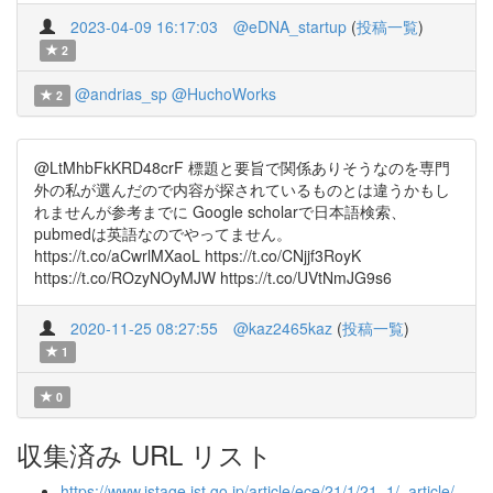
2023-04-09 16:17:03
@eDNA_startup
(
投稿一覧
)
2
@andrias_sp
@HuchoWorks
2
@LtMhbFkKRD48crF 標題と要旨で関係ありそうなのを専門
外の私が選んだので内容が探されているものとは違うかもし
れませんが参考までに Google scholarで日本語検索、
pubmedは英語なのでやってません。
https://t.co/aCwrlMXaoL https://t.co/CNjjf3RoyK
https://t.co/ROzyNOyMJW https://t.co/UVtNmJG9s6
2020-11-25 08:27:55
@kaz2465kaz
(
投稿一覧
)
1
0
収集済み URL リスト
https://www.jstage.jst.go.jp/article/ece/21/1/21_1/_article/-