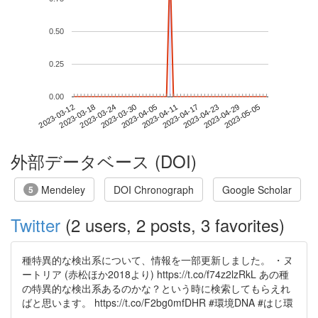
0.50
0.25
0.00
2023-04-29
2023-03-12
2023-03-30
2023-04-17
2023-05-05
2023-03-18
2023-04-05
2023-04-23
2023-03-24
2023-04-11
外部データベース (DOI)
Mendeley
DOI Chronograph
Google Scholar
5
Twitter
(2 users, 2 posts, 3 favorites)
種特異的な検出系について、情報を一部更新しました。 ・ヌ
ートリア (赤松ほか2018より) https://t.co/f74z2lzRkL あの種
の特異的な検出系あるのかな？という時に検索してもらえれ
ばと思います。 https://t.co/F2bg0mfDHR #環境DNA #はじ環