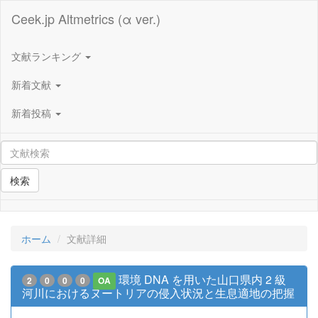
Ceek.jp Altmetrics (α ver.)
文献ランキング
新着文献
新着投稿
検索
ホーム
文献詳細
環境 DNA を用いた山口県内 2 級
2
0
0
0
OA
河川におけるヌートリアの侵入状況と生息適地の把握