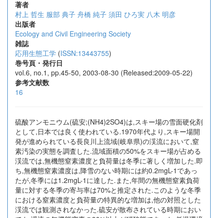
著者
村上 哲生
服部 典子
舟橋 純子
須田 ひろ実
八木 明彦
出版者
Ecology and Civil Engineering Society
雑誌
応用生態工学
(
ISSN:13443755
)
巻号頁・発行日
vol.6, no.1, pp.45-50, 2003-08-30 (Released:2009-05-22)
参考文献数
16
硫酸アンモニウム(硫安;(NH4)2SO4)は,スキー場の雪面硬化剤
として,日本では良く使われている.1970年代より,スキー場開
発が進められている長良川上流域(岐阜県)の渓流において,窒
素汚染の実態を調査した.流域面積の50%をスキー場が占める
渓流では,無機態窒素濃度と負荷量は冬季に著しく増加した.即
ち,無機態窒素濃度は,降雪のない時期には約0.2mgL-1であっ
たが,冬季には1.2mgL-1に達した.また,年間の無機態窒素負荷
量に対する冬季の寄与率は70%と推定された.このような冬季
における窒素濃度と負荷量の特異的な増加は,他の対照とした
渓流では観測されなかった.硫安が散布されている時期におい