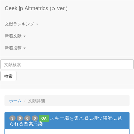
Ceek.jp Altmetrics (α ver.)
文献ランキング
新着文献
新着投稿
検索
ホーム
文献詳細
スキー場を集水域に持つ渓流に見
3
0
0
0
OA
られる窒素汚染