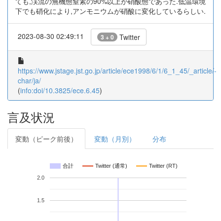
ても,渓流の無機態窒素の90%以上が硝酸態であった.低温環境
下でも硝化により,アンモニウムが硝酸に変化しているらしい.
2023-08-30 02:49:11
Twitter
3 + 0
https://www.jstage.jst.go.jp/article/ece1998/6/1/6_1_45/_article/-
char/ja/
(
info:doi/10.3825/ece.6.45
)
言及状況
変動（ピーク前後）
変動（月別）
分布
合計
Twitter (通常)
Twitter (RT)
2.0
1.5