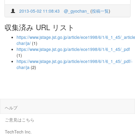
2013-05-02 11:08:43
@_gyochan_
(
投稿一覧
)
収集済み URL リスト
https://www.jstage.jst.go.jp/article/ece1998/6/1/6_1_45/_article
char/ja/
(1)
https://www.jstage.jst.go.jp/article/ece1998/6/1/6_1_45/_pdf
(1)
https://www.jstage.jst.go.jp/article/ece1998/6/1/6_1_45/_pdf/-
char/ja
(2)
ヘルプ
ご意見はこちら
TechTech Inc.