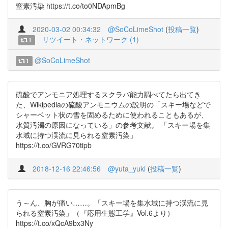
窒素汚染 https://t.co/to0NDApmBg
2020-03-02 00:34:32
@SoCoLimeShot
(
投稿一覧
)
リツイート・ネットワーク (1)
1
@SoCoLimeShot
1
硫酸でアンモニア処理するスクラバ能力調べてたら出てき
た、Wikipediaの硫酸アンモニウムの説明の「スキー場などで
シャーベット状の雪を固めるために使われることもあるが、
水質汚濁の原因になっている」の参考文献。 「スキー場を集
水域に持つ渓流に見られる窒素汚染」
https://t.co/GVRG70tipb
2018-12-16 22:46:56
@yuta_yuki
(
投稿一覧
)
う～ん、胸が痛い……。「スキー場を集水域に持つ渓流に見
られる窒素汚染」（『応用生態工学』Vol.6より）
https://t.co/xQcA9bx3Ny