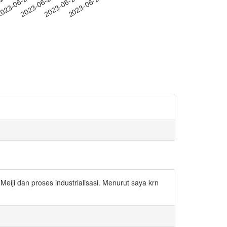
-17
023-06-20
2023-06-23
2023-06-26
2023-06-29
eiji dan proses industrialisasi. Menurut saya krn