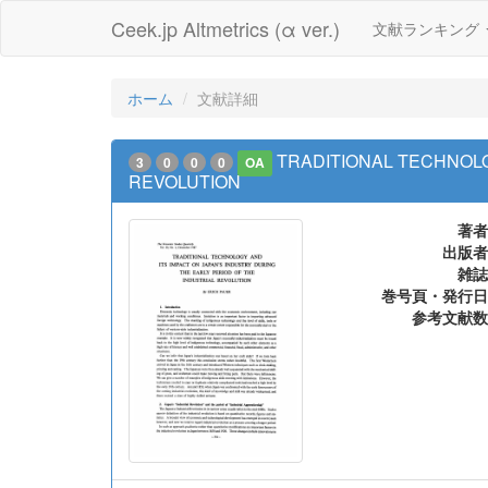
Ceek.jp Altmetrics (α ver.)
文献ランキング
ホーム
文献詳細
TRADITIONAL TECHNOLO
3
0
0
0
OA
REVOLUTION
著者
出版者
雑誌
巻号頁・発行日
参考文献数