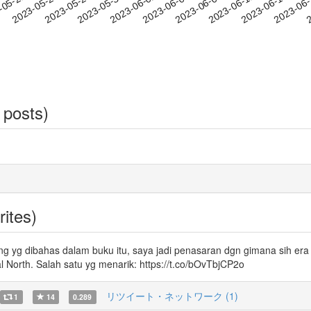
2023-06-11
2023-06-14
2023-06
-05-21
2
2023-05-24
2023-05-27
2023-05-30
2023-06-02
2023-06-05
2023-06-08
 posts)
rites)
ng yg dibahas dalam buku itu, saya jadi penasaran dgn gimana sih era M
l North. Salah satu yg menarik: https://t.co/bOvTbjCP2o
リツイート・ネットワーク (1)
1
14
0.289