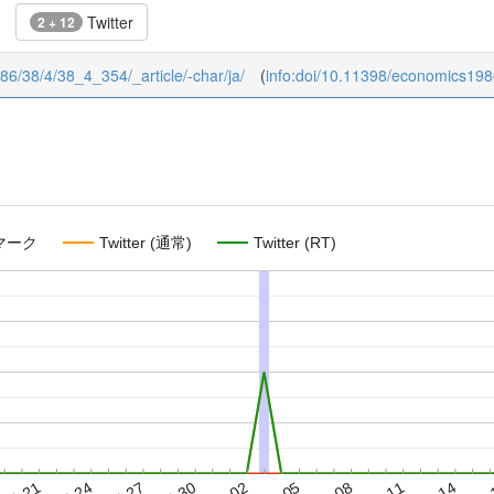
Twitter
2 + 12
986/38/4/38_4_354/_article/-char/ja/
(
info:doi/10.11398/economics198
マーク
Twitter (通常)
Twitter (RT)