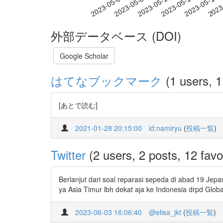
2023-05-12
2023-05-15
2023-05-18
2023
2023-05-06
2023-05-09
外部データベース (DOI)
Google Scholar
はてなブックマーク
(1 users, 1
[あとで読む]
2021-01-28 20:15:00
id:namiryu
(
投稿一覧
)
Twitter
(2 users, 2 posts, 12 favo
Berlanjut dari soal reparasi sepeda di abad 19 Jepa
ya Asia Timur lbh dekat aja ke Indonesia drpd Globa
2023-06-03 16:06:40
@elisa_jkt
(
投稿一覧
)