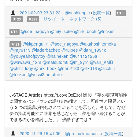
2021-02-03 23:31:22
@seshiapple
(
投稿一覧
)
6
リツイート・ネットワーク (5)
23
0.293
@soe_nagoya
@miy_suke
@hrk_book
@tricken
5
@kkpenguin1
@soe_nagoya
@akahoshitomoka
21
@jmjr6119
@laderbachep
@ruibee
@dani_1994o
@youyeahofjoytoy
@haineken
@t01112125a
@wawawa_12m
@matsutom0
@m_9yrn
@van_KMB
@chihi_logy
@hrk_book
@nari2180
@rtkd16
@scch_j
@tricken
@yossi2thefuture
J-STAGE Articles https://t.co/eOxE3oHdH0 『夢の実現可能性
に関するバンドマンの語りの特徴として、可能性と限界とい
う 2 つの認識が内包されていることを示した。そして、なぜ
夢の実現可能性に限界を感じながら，夢を追い続けることが
できるのかを検討した、』 残酷すぎでは？
2020-11-29 15:41:05
@pn_hajimemasite
(
投稿一覧
)