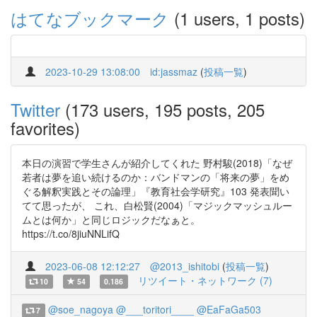
はてなブックマーク
(1 users, 1 posts)
2023-10-29 13:08:00
id:jassmaz
(
投稿一覧
)
Twitter
(173 users, 195 posts, 205
favorites)
本日の演習で学生さんが紹介してくれた 野村駿(2018)「なぜ
若者は夢を追い続けるのか：バンドマンの「将来の夢」をめ
ぐる解釈実践とその論理」『教育社会学研究』103 発表聞い
てて思ったが、 これ、白松賢(2004)「マジックマッシュルー
ムとは何か」と同じロジックだなぁと。
https://t.co/8jiuNNLifQ
2023-06-08 12:12:27
@2013_ishitobi
(
投稿一覧
)
リツイート・ネットワーク (7)
10
54
0.186
@soe_nagoya
@___toritori____
@EaFaGa503
7