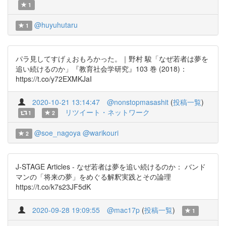
1
@huyuhutaru
1
パラ見してすげぇおもろかった。｜野村 駿「なぜ若者は夢を
追い続けるのか」『教育社会学研究』103 巻 (2018)：
https://t.co/y72EXMKJaI
2020-10-21 13:14:47
@nonstopmasashit
(
投稿一覧
)
リツイート・ネットワーク
1
2
@soe_nagoya
@warikouri
2
J-STAGE Articles - なぜ若者は夢を追い続けるのか： バンド
マンの「将来の夢」をめぐる解釈実践とその論理
https://t.co/k7s23JF5dK
2020-09-28 19:09:55
@mac17p
(
投稿一覧
)
1