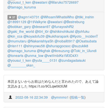
@yousui_t_ken
@awatani
@Maruko75726697
@tamago_kuruma
@agm143731
@WhoamIWhatisWho
@tiiki_inshin
37
@18991129
@19Valkyrie
@awatani
@Bestrebung
@bobkan_gary
@desean97
@funayoshiR2
@gaki_the_world
@i0ri_i0r
@ishikinohikuist
@johfuku
@kin_cca
@koyadofu39
@kukiharapark
@Kyoto__incidenT
@mumutaru
@NakanishiyaSh
@noball0917
@Osatsubata
@rien111
@shinyowu58
@shurapgocsoc
@suzukik8
@tamago_kuruma
@tkghsk
@tkreuzung
@Toki_in_Ulundi
@tonearts
@unma_low
@vwVmbiKs1M3D4X1
@yousui_t_ken
@yuta____0131
@zundagadaisuki
@________sksn_
本読まないからお前はだめなんだと言われたので、あえて論
文読みました https://t.co/9CLqw063UM
2022-08-16 22:34:39
@ymmmo1
(
投稿一覧
)