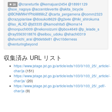
@craneturtle
@kemajuan2454
@18991129
28
@soe_nagoya
@accentdeverite
@akita_bicycle
@BONMW4YPhbM8McZ
@carta_pergamena
@comm2323
@crazypianlaw
@dosukoi8629
@g2e4e
@hiki_shirokuma
@Iso_ALXD
@jd3335
@kamoshita5
@koma14
@monpuchi009
@nekonoizumi
@pbox4649
@p_leiade_s
@ray5563018876
@seibou_udoku
@shachi0319
@shunichi_arai
@tidetide81
@vc10derness
@venturingbeyond
収集済み URL リスト
https://www.jstage.jst.go.jp/article/eds/103/0/103_25/_article/-
char/ja
(151)
https://www.jstage.jst.go.jp/article/eds/103/0/103_25/_article/-
char/ja/
(20)
https://www.jstage.jst.go.jp/article/eds/103/0/103_25/_pdf/-
char/ja
(9)