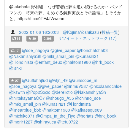
@takebata 野村駿「なぜ若者は夢を追い続けるのか：バンド
マンの「将来の夢」をめぐる解釈実践とその論理」もそうか
と。https://t.co/0TE4JWweam
2022-01-06 16:20:03
@KojimaYoshikazu
(
投稿一覧
)
リツイート・ネットワーク (17)
14
39
0.398
@soe_nagoya
@give_paper
@honchatcha03
17
@NakanishiyaSh
@miki_small_pin
@kunasiri21
@Hondinista
@enfant_deux
@naktom1980
@hrk_book
@isnki
@Guffuhhjfud
@wtjn_49
@auriscope_m
27
@soe_nagoya
@give_paper
@linmuV587
@nicolaandchloe
@kswith
@Pop2Socio
@derelictio
@NakanishiyaSh
@niitakayamaOO7
@shougo_A55
@chihiro_soe
@miki_small_pin
@kunasiri21
@Hondinista
@linearblue_bbb
@naktom1980
@kafkaesque89
@michiko071
@Ompa_in_the_Rye
@horiats
@hrk_book
@morir1227
@shirayuca
@tetu0722