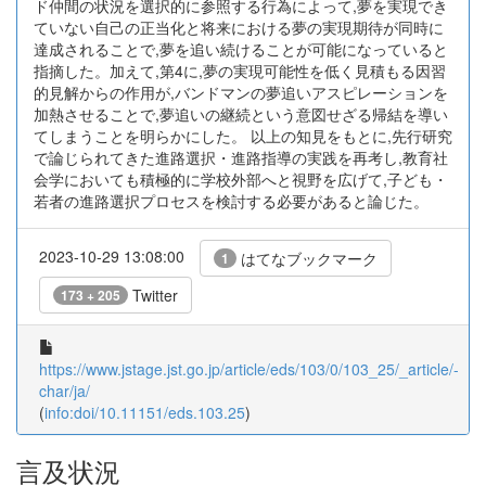
ド仲間の状況を選択的に参照する行為によって,夢を実現でき
ていない自己の正当化と将来における夢の実現期待が同時に
達成されることで,夢を追い続けることが可能になっていると
指摘した。加えて,第4に,夢の実現可能性を低く見積もる因習
的見解からの作用が,バンドマンの夢追いアスピレーションを
加熱させることで,夢追いの継続という意図せざる帰結を導い
てしまうことを明らかにした。 以上の知見をもとに,先行研究
で論じられてきた進路選択・進路指導の実践を再考し,教育社
会学においても積極的に学校外部へと視野を広げて,子ども・
若者の進路選択プロセスを検討する必要があると論じた。
2023-10-29 13:08:00
はてなブックマーク
1
Twitter
173 + 205
https://www.jstage.jst.go.jp/article/eds/103/0/103_25/_article/-
char/ja/
(
info:doi/10.11151/eds.103.25
)
言及状況