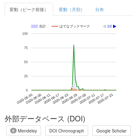
変動（ピーク前後）
変動（月別）
分布
合計
はてなブックマーク
1/2
100
75
50
25
*
*
0
2020-07-17
2020-05-30
2020-06-17
2020-07-05
2020-07-23
2020-06-05
2020-06-23
2020-07-11
2020-06-11
2020-06-29
外部データベース (DOI)
Mendeley
DOI Chronograph
Google Scholar
0