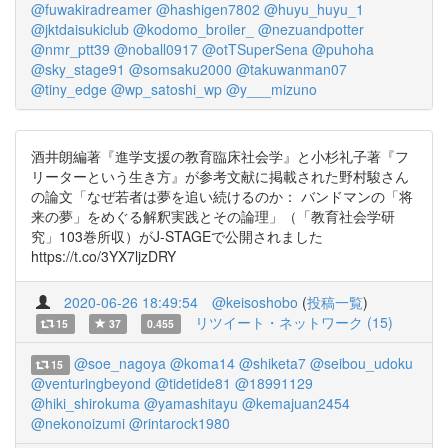
@fuwakiradreamer
@hashigen7802
@huyu_huyu_1
@jktdaisukiclub
@kodomo_broiler_
@nezuandpotter
@nmr_ptt39
@noball0917
@otTSuperSena
@puhoha
@sky_stage91
@somsaku2000
@takuwanman07
@tiny_edge
@wp_satoshi_wp
@y___mizuno
酒井朗編著『進学支援の教育臨床社会学』と小杉礼子著『フ
リーターという生き方』が参考文献に掲載された野村駿さん
の論文「なぜ若者は夢を追い続けるのか： バンドマンの「将
来の夢」をめぐる解釈実践とその論理」（「教育社会学研
究」103巻所収）がJ-STAGEで公開されました
https://t.co/3YX7ljzDRY
2020-06-26 18:49:54
@keisoshobo
(
投稿一覧
)
リツイート・ネットワーク (15)
15
37
0.455
@soe_nagoya
@koma14
@shiketa7
@seibou_udoku
15
@venturingbeyond
@tidetide81
@18991129
@hiki_shirokuma
@yamashitayu
@kemajuan2454
@nekonoizumi
@rintarock1980