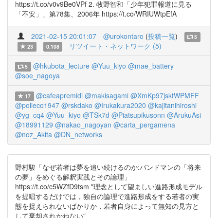
https://t.co/v0v9Be0VPf 2. 牧野智和「少年犯罪報道に見る
「不安」」第78集、2006年 https://t.co/WRIUWtpEfA
2021-02-15 20:01:07
@urokontaro
(
投稿一覧
)
5
リツイート・ネットワーク (5)
23
0.108
@hkubota_lecture
@Yuu_kiyo
@mae_battery
5
@soe_nagoya
@cafeapremidi
@makisagami
@XmKp97jsktWPMFF
17
@polieco1947
@rskdako
@Irukakura2020
@kajitanihiroshi
@yg_cq4
@Yuu_kiyo
@TSk7d
@Piatsupikusonn
@ArukuAsi
@18991129
@nakao_nagoyan
@carta_pergamena
@noz_Akita
@DN_networks
野村駿「なぜ若者は夢を追い続けるのか:バンドマンの「将来
の夢」をめぐる解釈実践とその論理」
https://t.co/c5WZfD9tsm "理念として望ましい進路形成モデル
を提唱するだけでは，独自の論理で進路形成をする若者の実
態を捉えられないばかりか，若者自身によって無知の見方と
して棄却されかねない"