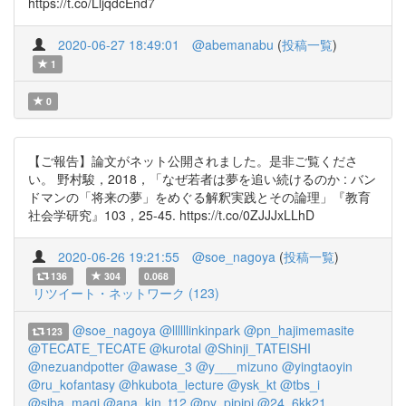
https://t.co/LljqdcEnd7
2020-06-27 18:49:01
@abemanabu
(
投稿一覧
)
1
0
【ご報告】論文がネット公開されました。是非ご覧くださ
い。 野村駿，2018，「なぜ若者は夢を追い続けるのか : バン
ドマンの「将来の夢」をめぐる解釈実践とその論理」『教育
社会学研究』103，25-45. https://t.co/0ZJJJxLLhD
2020-06-26 19:21:55
@soe_nagoya
(
投稿一覧
)
136
304
0.068
リツイート・ネットワーク (123)
@soe_nagoya
@llllllinkinpark
@pn_hajimemasite
123
@TECATE_TECATE
@kurotal
@Shinji_TATEISHI
@nezuandpotter
@awase_3
@y___mizuno
@yingtaoyin
@ru_kofantasy
@hkubota_lecture
@ysk_kt
@tbs_i
@siba_magi
@ana_kin_t12
@py_pipipi
@24_6kk21