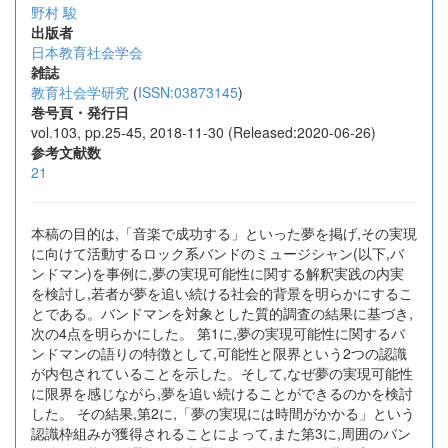
野村 駿
出版者
日本教育社会学会
雑誌
教育社会学研究
(
ISSN:03873145
)
巻号頁・発行日
vol.103, pp.25-45, 2018-11-30 (Released:2020-06-26)
参考文献数
21
本稿の目的は,「音楽で成功する」といった夢を掲げ,その実現
に向けて活動するロック系バンドのミュージシャン(以下,バ
ンドマン)を事例に,夢の実現可能性に関する解釈実践の内実
を検討し,若者が夢を追い続ける社会的背景を明らかにするこ
とである。バンドマンを対象とした質的調査の結果に基づき,
次の4点を明らかにした。 第1に,夢の実現可能性に関するバ
ンドマンの語りの特徴として,可能性と限界という2つの認識
が内包されていることを示した。そして,なぜ夢の実現可能性
に限界を感じながら,夢を追い続けることができるのかを検討
した。 その結果,第2に,「夢の実現には時間がかかる」という
認識枠組みが獲得されることによって,また第3に,周囲のバン