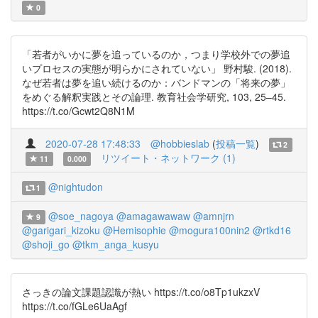
0
「若者がいかに夢を追っているのか，つまり学校外での夢追
いプロセスの実態が明らかにされていない」 野村駿. (2018).
なぜ若者は夢を追い続けるのか：バンドマンの「将来の夢」
をめぐる解釈実践とその論理. 教育社会学研究, 103, 25–45.
https://t.co/Gcwt2Q8N1M
2020-07-28 17:48:33
@hobbieslab
(
投稿一覧
)
2
リツイート・ネットワーク (1)
11
0.000
@nightudon
1
@soe_nagoya
@amagawawaw
@amnjrn
9
@garigari_kizoku
@Hemisophie
@mogura100nin2
@rtkd16
@shoji_go
@tkm_anga_kusyu
さっきの論文課題認識が熱い https://t.co/o8Tp1ukzxV
https://t.co/fGLe6UaAgf