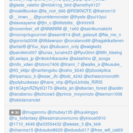
@gisele_valefor
@m0ck1ng_bird
@amethy0127
@noskillbunkei
@lis_noir_666
@RISKNOTE
@ihsirom10
@__imwn__
@grumblemonster
@thyele
@yui10yui
@slaveayame
@fjtn_c
@bittebitte_
@riririririll
@november_elf
@NNMWW
@_1e60
@saintkumakichi
@monoprixgourmet
@asami814
@a9_galaxy6
@Na_me_n
@goronta2008
@tilldawnpor
@coralaroc68
@hagakikatteren
@artairB
@Yuu_kiyo
@tubuann_only
@ewigkeitz
@pandeiro007
@lunax_lunaire23
@RyuGtmt
@lilith_kissing
@Laelaps_jp
@nikoichikaraoke
@adashino
@_azoga
@mltx_xdwn
@totoro7406
@tirami_7
@walks_a
@ikusuke_
@93_eldpr
@naritengoku
@osho_8240
@jzbookp9ca
@iriyamazu_b
@esse_Jfc
@bob_4242
@schwarzmonolith
@polybuckesso
@hane_ohp
@RyoUchida_RIRIS
@18C4gmRZKy9Q1T5
@keita_jet
@siberian_forest
@aoiiiin
@tanaberou
@kohcow3
@prince_moyomoto
@isemon1006
@tokiolarcenciel
@mugammu
@chubey135
@fuyukingyo
30
@ru_kofantasy
@kesamarunomumo
@yinoue0910
@1710_4648
@a33554432
@awase_3
@a_kick
@chanma15
@dosukoi8629
@eduedu017
@free_will_cat69