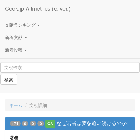
Ceek.jp Altmetrics (α ver.)
文献ランキング
新着文献
新着投稿
検索
ホーム
文献詳細
なぜ若者は夢を追い続けるのか:
174
0
0
0
OA
著者