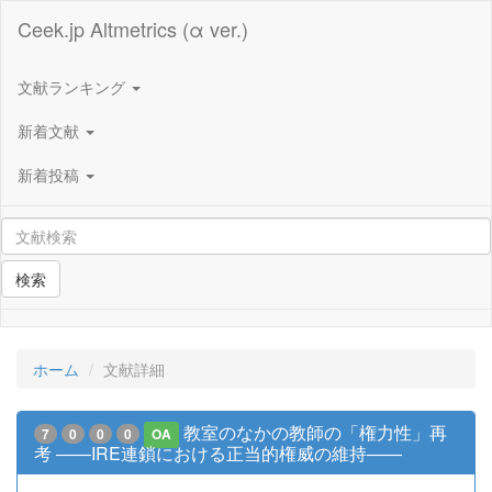
Ceek.jp Altmetrics (α ver.)
文献ランキング
新着文献
新着投稿
検索
ホーム
文献詳細
教室のなかの教師の「権力性」再
7
0
0
0
OA
考 ――IRE連鎖における正当的権威の維持――