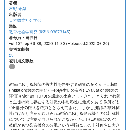
著者
石野 未架
出版者
日本教育社会学会
雑誌
教育社会学研究
(
ISSN:03873145
)
巻号頁・発行日
vol.107, pp.69-88, 2020-11-30 (Released:2022-06-20)
参考文献数
23
被引用文献数
1
教室における教師の権力性を告発する研究の多くがIRE連鎖
(Initiation(教師の開始)-Reply(生徒の応答)-Evaluation(教師の
評価))(Mehan, 1979)を議論の土台としてきた。とりわけ教師
と生徒の間に存在する知識の非対称性に焦点をあて,教師がも
つE部分の権限を権力ととらえてきた。 しかし,知識の非対称
性にばかり注意がむけられ,教室における発言機会の非対称性
については注意が向けられてこなかった。IRE連鎖において
教師がもつ発言機会の分配という権限は,この非対称性に大き