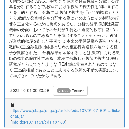
く関わる権限である。本稿では,教師が発言機会を分配する行
為を分析することで,教室における教師の権力性を問い直すこ
とを目的とする。 分析では,教師の権力を「正当的権威」とと
らえ,教師が発言機会を分配する際にどのようにその権限の行
使を正当化するのかに焦点をあてた。分析の結果,教師は発言
機会の分配においてその分配が生徒との道徳的秩序に基づい
て行われるものであることを演出することがわかった。教師
が道徳的秩序を乱した事例では,本来の学習活動を遅らせても,
教師の正当的権威の回復のための相互行為連鎖を展開する様
子が観察された。 分析結果が示唆することは,教室における教
師の権力の脆弱性である。本稿で分析した教師の権力は,先行
研究がとらえてきたようなIRE連鎖に常備されたものではな
く,正当的権威であることに志向する教師の不断の実践によっ
て維持されていたからである。
2023-10-01 00:20:59
Twitter
7 + 22
https://www.jstage.jst.go.jp/article/eds/107/0/107_69/_article/-
char/ja/
(
info:doi/10.11151/eds.107.69
)