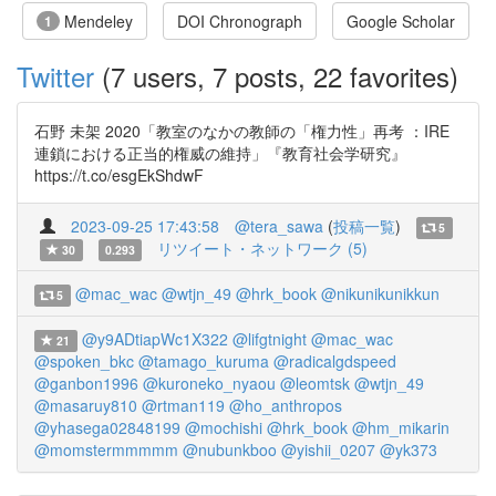
Mendeley
DOI Chronograph
Google Scholar
1
Twitter
(7 users, 7 posts, 22 favorites)
石野 未架 2020「教室のなかの教師の「権力性」再考 ：IRE
連鎖における正当的権威の維持」『教育社会学研究』
https://t.co/esgEkShdwF
2023-09-25 17:43:58
@tera_sawa
(
投稿一覧
)
5
リツイート・ネットワーク (5)
30
0.293
@mac_wac
@wtjn_49
@hrk_book
@nikunikunikkun
5
@y9ADtiapWc1X322
@lifgtnight
@mac_wac
21
@spoken_bkc
@tamago_kuruma
@radicalgdspeed
@ganbon1996
@kuroneko_nyaou
@leomtsk
@wtjn_49
@masaruy810
@rtman119
@ho_anthropos
@yhasega02848199
@mochishi
@hrk_book
@hm_mikarin
@momstermmmmm
@nubunkboo
@yishii_0207
@yk373