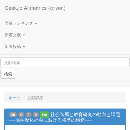
Ceek.jp Altmetrics (α ver.)
文献ランキング
新着文献
新着投稿
検索
ホーム
文献詳細
社会階層と教育研究の動向と課題
26
0
0
0
OA
──高学歴化社会における格差の構造──