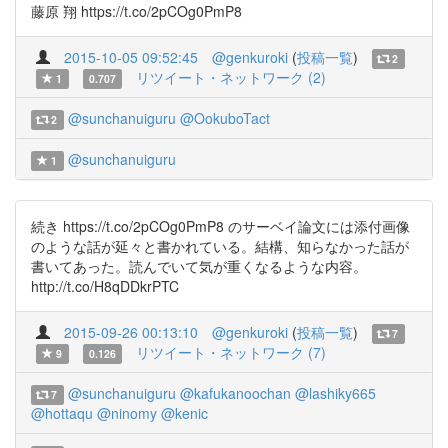
藤原 翔 https://t.co/2pCOg0PmP8
2015-10-05 09:52:45
@genkuroki
(
投稿一覧
)
2
リツイート・ネットワーク (2)
1
0.707
@sunchanuiguru
@OokuboTact
2
@sunchanuiguru
1
続き https://t.co/2pCOg0PmP8 のサーベイ論文には添付画像
のような話が延々と書かれている。結構、知らなかった話が
書いてあった。読んでいて気が重くなるような内容。
http://t.co/H8qDDkrPTC
2015-09-26 00:13:10
@genkuroki
(
投稿一覧
)
7
リツイート・ネットワーク (7)
9
0.126
@sunchanuiguru
@kafukanoochan
@lashiky665
7
@hottaqu
@ninomy
@kenic