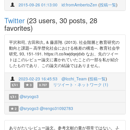
2015-09-26 01:13:00
id:fromAmbertoZen
(
投稿一覧
)
Twitter
(23 users, 30 posts, 28
favorites)
平沢和司, 古田和久, & 藤原翔. (2013). 社会階層と教育研究の
動向と課題─ 高学歴化社会における格差の構造─. 教育社会学
研究, 93, 151-191. https://t.co/kwjdqejdxb なお、先のツイー
トはこのレビュー論文に書かれていたことの一部を私が紹介
したものであり、この論文の結論ではありません。
2023-02-23 16:45:53
@Icchi_Team
(
投稿一覧
)
リツイート・ネットワーク (1)
1
3
0.707
@sryogo3
1
@sryogo3
@rengo31092783
2
ありがたいレビュー論文。参考文献の量が尋常ではない。 J-