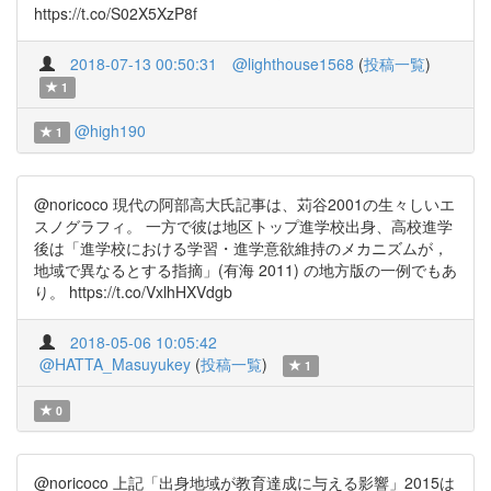
https://t.co/S02X5XzP8f
2018-07-13 00:50:31
@lighthouse1568
(
投稿一覧
)
1
@high190
1
@noricoco 現代の阿部高大氏記事は、苅谷2001の生々しいエ
スノグラフィ。 一方で彼は地区トップ進学校出身、高校進学
後は「進学校における学習・進学意欲維持のメカニズムが，
地域で異なるとする指摘」(有海 2011) の地方版の一例でもあ
り。 https://t.co/VxlhHXVdgb
2018-05-06 10:05:42
@HATTA_Masuyukey
(
投稿一覧
)
1
0
@noricoco 上記「出身地域が教育達成に与える影響」2015は