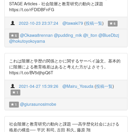
STAGE Articles - 社会階層と教育研究の動向と課題
https://t.co/rFDlDBFnFG
2022-10-23 23:37:24
@tawaki79
(
投稿一覧
)
6
@Okawa8rennan
@pudding_mik
@i_iton
@BlueDbzj
5
@hokutoyokoyama
これは階層と学歴の関係とかに関するサーベイ論文。基本的
に階層による教育格差はあると考えた方がよさそう。
https://t.co/BV5djhpQ6T
2021-04-27 15:39:26
@Mairu_Yosuda
(
投稿一覧
)
1
@giurasunosimobe
1
社会階層と教育研究の動向と課題 ──高学歴化社会における
格差の構造── 平沢 和司, 古田 和久, 藤原 翔