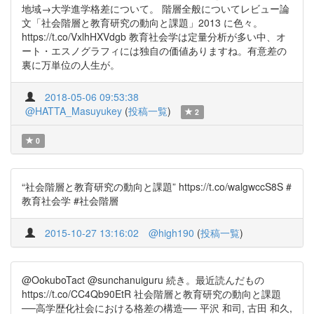
地域→大学進学格差について。 階層全般についてレビュー論
文「社会階層と教育研究の動向と課題」2013 に色々。
https://t.co/VxlhHXVdgb 教育社会学は定量分析が多い中、オ
ート・エスノグラフィには独自の価値ありますね。有意差の
裏に万単位の人生が。
2018-05-06 09:53:38
@HATTA_Masuyukey
(
投稿一覧
)
2
0
“社会階層と教育研究の動向と課題” https://t.co/walgwccS8S #
教育社会学 #社会階層
2015-10-27 13:16:02
@high190
(
投稿一覧
)
@OokuboTact @sunchanuiguru 続き。最近読んだもの
https://t.co/CC4Qb90EtR 社会階層と教育研究の動向と課題
──高学歴化社会における格差の構造── 平沢 和司, 古田 和久,