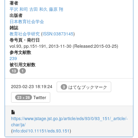
著者
平沢 和司
古田 和久
藤原 翔
出版者
日本教育社会学会
雑誌
教育社会学研究
(
ISSN:03873145
)
巻号頁・発行日
vol.93, pp.151-191, 2013-11-30 (Released:2015-03-25)
参考文献数
239
被引用文献数
13
1
2023-02-23 18:19:24
はてなブックマーク
3
Twitter
23 + 28
https://www.jstage.jst.go.jp/article/eds/93/0/93_151/_article/-
char/ja/
(
info:doi/10.11151/eds.93.151
)