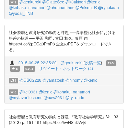
@genkuroki
@GlatteSee
@k3akinori
@kenic
9
@kohaku_nanamori
@phenoanthos
@Poison_R
@ryuukaao
@yudai_TNB
社会階層と教育研究の動向と課題 ──高学歴化社会における
格差の構造── 平沢 和司, 古田 和久, 藤原 翔
https://t.co/2pCOg0PmP8 全文のPDFをダウンロードでき
る。
2015-09-25 22:35:20
@genkuroki
(
投稿一覧
)
5
リツイート・ネットワーク (4)
8
0.204
@GBG2228
@yamatosh
@ninomy
@kenic
4
@kei0931
@kenic
@kohaku_nanamori
6
@myfavoritescene
@paw2061
@ry_endo
社会階層と教育研究の動向と課題 『教育社会学研究』Vol. 93
(2013) p. 151-191 https://t.co/hwHSnDVvj4