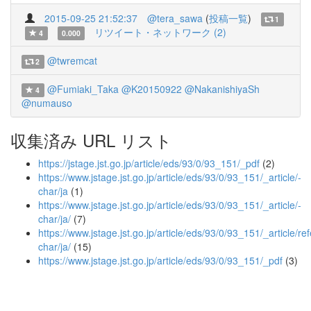
2015-09-25 21:52:37
@tera_sawa
(
投稿一覧
)
1
リツイート・ネットワーク (2)
4
0.000
@twremcat
2
@Fumiaki_Taka
@K20150922
@NakanishiyaSh
4
@numauso
収集済み URL リスト
https://jstage.jst.go.jp/article/eds/93/0/93_151/_pdf
(2)
https://www.jstage.jst.go.jp/article/eds/93/0/93_151/_article/-
char/ja
(1)
https://www.jstage.jst.go.jp/article/eds/93/0/93_151/_article/-
char/ja/
(7)
https://www.jstage.jst.go.jp/article/eds/93/0/93_151/_article/re
char/ja/
(15)
https://www.jstage.jst.go.jp/article/eds/93/0/93_151/_pdf
(3)