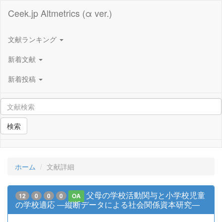
Ceek.jp Altmetrics (α ver.)
文献ランキング
新着文献
新着投稿
検索
ホーム
文献詳細
父母の学校活動関与と小学校児童
12
0
0
0
OA
の学校適応 ―縦断データによる社会関係資本研究―