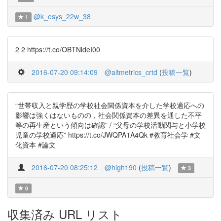
@k_esys_22w_38
1
2 2 https://t.co/OBTNldeI00
2016-07-20 09:14:09
@altmetrics_crtd
(
投稿一覧
)
“世帯収入と親学歴の学校社会関係資本を介した学校適応への
影響は強くはないものの，社会関係資本の差異を通した不平
等の再生産という傾向は確認” / “父母の学校活動関与と小学校
児童の学校適応” https://t.co/JWQPA1A4Qk #教育社会学 #文
化資本 #論文
2016-07-20 08:25:12
@high190
(
投稿一覧
)
3
0
収集済み URL リスト