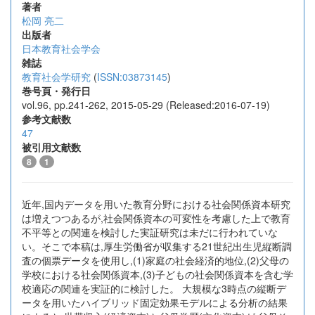
著者
松岡 亮二
出版者
日本教育社会学会
雑誌
教育社会学研究
(
ISSN:03873145
)
巻号頁・発行日
vol.96, pp.241-262, 2015-05-29 (Released:2016-07-19)
参考文献数
47
被引用文献数
8
1
近年,国内データを用いた教育分野における社会関係資本研究
は増えつつあるが,社会関係資本の可変性を考慮した上で教育
不平等との関連を検討した実証研究は未だに行われていな
い。そこで本稿は,厚生労働省が収集する21世紀出生児縦断調
査の個票データを使用し,(1)家庭の社会経済的地位,(2)父母の
学校における社会関係資本,(3)子どもの社会関係資本を含む学
校適応の関連を実証的に検討した。 大規模な3時点の縦断デ
ータを用いたハイブリッド固定効果モデルによる分析の結果