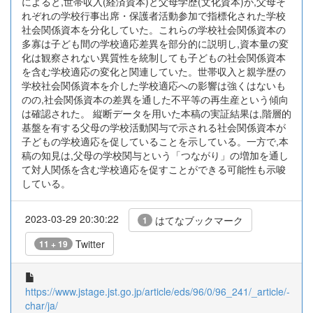
によると,世帯収入(経済資本)と父母学歴(文化資本)が,父母そ
れぞれの学校行事出席・保護者活動参加で指標化された学校
社会関係資本を分化していた。これらの学校社会関係資本の
多寡は子ども間の学校適応差異を部分的に説明し,資本量の変
化は観察されない異質性を統制しても子どもの社会関係資本
を含む学校適応の変化と関連していた。世帯収入と親学歴の
学校社会関係資本を介した学校適応への影響は強くはないも
のの,社会関係資本の差異を通した不平等の再生産という傾向
は確認された。 縦断データを用いた本稿の実証結果は,階層的
基盤を有する父母の学校活動関与で示される社会関係資本が
子どもの学校適応を促していることを示している。一方で,本
稿の知見は,父母の学校関与という「つながり」の増加を通し
て対人関係を含む学校適応を促すことができる可能性も示唆
している。
2023-03-29 20:30:22
はてなブックマーク
1
Twitter
11 + 19
https://www.jstage.jst.go.jp/article/eds/96/0/96_241/_article/-
char/ja/