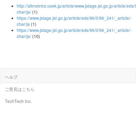
http://altmetrics.ceek.jp/article/www.jstage.jst.go.jp/article/eds
char/ja/
(1)
https://www.jstage.jst.go.jp/article/eds/96/0/96_241/_article/-
char/ja
(1)
https://www.jstage.jst.go.jp/article/eds/96/0/96_241/_article/-
char/ja/
(10)
ヘルプ
ご意見はこちら
TechTech Inc.