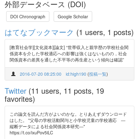
外部データベース (DOI)
DOI Chronograph
Google Scholar
はてなブックマーク
(1 users, 1 posts)
[教育社会学][文化資本][論文] “世帯収入と親学歴の学校社会関
係資本を介した学校適応への影響は強くはないものの，社会
関係資本の差異を通した不平等の再生産という傾向は確認”
2016-07-20 08:25:00
id:high190
(
投稿一覧
)
Twitter
(11 users, 11 posts, 19
favorites)
この論文を読んだ方がよいのかな。とりあえずダウンロード
はした。 "父母の学校活動関与と小学校児童の学校適応 ―
縦断データによる社会関係資本研究―"
https://t.co/ixuPov5iLC