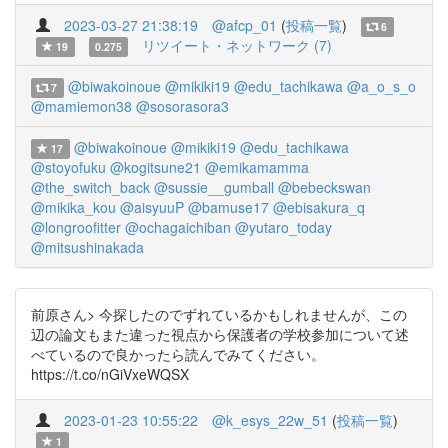
2023-03-27 21:38:19
@afcp_01
(
投稿一覧
)
6
リツイート・ネットワーク (7)
19
0.275
@biwakoinoue
@mikiki19
@edu_tachikawa
@a_o_s_o
7
@mamiemon38
@sosorasora3
@biwakoinoue
@mikiki19
@edu_tachikawa
17
@stoyofuku
@kogitsune21
@emikamamma
@the_switch_back
@sussie__gumball
@bebeckswan
@mikika_kou
@aisyuuP
@bamuse17
@ebisakura_q
@longroofitter
@ochagaichiban
@yutaro_today
@mitsushinakada
前原さん> 今探したのでずれているかもしれませんが、この
辺の論文もまた違った視点から保護者の学校参加について述
べているので良かったら読んでみてください。
https://t.co/nGiVxeWQSX
2023-01-23 10:55:22
@k_esys_22w_51
(
投稿一覧
)
1