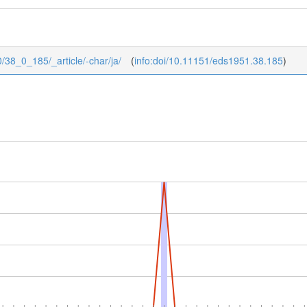
0/38_0_185/_article/-char/ja/
(
info:doi/10.11151/eds1951.38.185
)