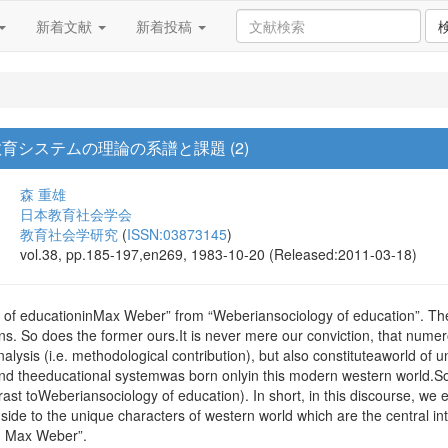
新着文献
新着投稿
育システムの理論の系譜と課題 (2)
森 重雄
日本教育社会学会
教育社会学研究
(
ISSN:03873145
)
vol.38, pp.185-197,en269, 1983-10-20 (Released:2011-03-18)
y of educationinMax Weber” from “Weberiansociology of education”. The 
ns. So does the former ours.It is never mere our conviction, that num
analysis (i.e. methodological contribution), but also constituteaworld of 
d theeducational systemwas born onlyin this modern western world.So,
st toWeberiansociology of education). In short, in this discourse, we ex
side to the unique characters of western world which are the central 
in Max Weber”.