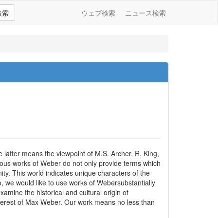
検索
ウェブ検索
ニュース検索
latter means the viewpoint of M.S. Archer, R. King,
erous works of Weber do not only provide terms which
unity. This world indicates unique characters of the
 we would like to use works of Webersubstantially
amine the historical and cultural origin of
interest of Max Weber. Our work means no less than