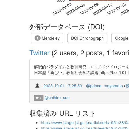
0.00
2023-09-09
2023-09-12
2023-09-15
2023
2023-09-03
2023-09-06
外部データベース (DOI)
Mendeley
DOI Chronograph
Google
1
Twitter
(2 users, 2 posts, 1 favori
解釈的パラダイムと教育研究─エスノメソドロジーを中心にして h
日本型「新しい」教育社会学の課題 https://t.co/L0T1zw
2023-10-01 17:25:50
@prince_moyomoto
(
@chihiro_soe
1
収集済み URL リスト
https://www.jstage.jst.go.jp/article/eds1951/38/0
https://www.jstage.jst.go.jp/article/eds1951/38/