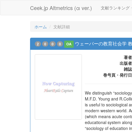
Ceek.jp Altmetrics (α ver.)
文献ランキング
ホーム
文献詳細
ウェーバーの教育社会学 教
2
0
0
0
OA
著者
出版者
雑誌
巻号頁・発行日
We distinguish “sociolog
M.F.D. Young and R.Colli
is useful to sociological 
modern western world. An
(which means acute contra
educational system along
“sociology of education 