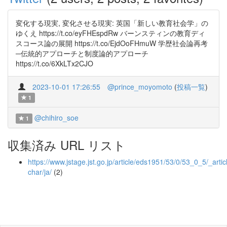
変化する現実, 変化させる現実: 英国「新しい教育社会学」の
ゆくえ https://t.co/eyFHEspdRw バーンスティンの教育ディ
スコース論の展開 https://t.co/EjdOoFHmuW 学歴社会論再考
─伝統的アプローチと制度論的アプローチ
https://t.co/6XkLTx2CJO
2023-10-01 17:26:55
@prince_moyomoto
(
投稿一覧
)
1
@chihiro_soe
1
収集済み URL リスト
https://www.jstage.jst.go.jp/article/eds1951/53/0/53_0_5/_articl
char/ja/
(2)