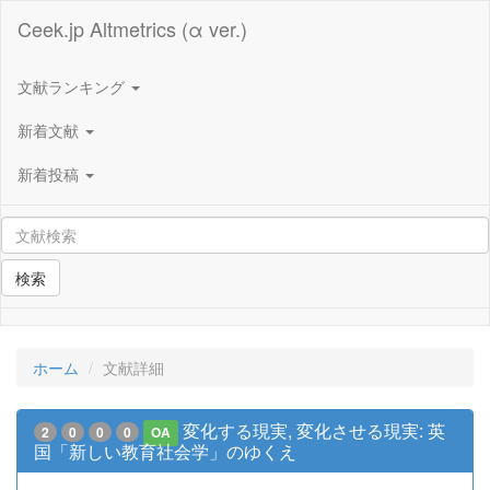
Ceek.jp Altmetrics (α ver.)
文献ランキング
新着文献
新着投稿
検索
ホーム
文献詳細
変化する現実, 変化させる現実: 英
2
0
0
0
OA
国「新しい教育社会学」のゆくえ