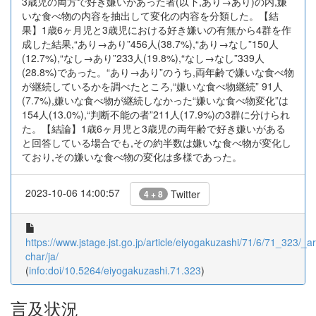
3歳児の両方で好き嫌いがあった者(以下,あり→あり)の内,嫌
いな食べ物の内容を抽出して変化の内容を分類した。【結
果】1歳6ヶ月児と3歳児における好き嫌いの有無から4群を作
成した結果,“あり→あり”456人(38.7%),“あり→なし”150人
(12.7%),“なし→あり”233人(19.8%),“なし→なし”339人
(28.8%)であった。“あり→あり”のうち,両年齢で嫌いな食べ物
が継続しているかを調べたところ,“嫌いな食べ物継続” 91人
(7.7%),嫌いな食べ物が継続しなかった“嫌いな食べ物変化”は
154人(13.0%),“判断不能の者”211人(17.9%)の3群に分けられ
た。【結論】1歳6ヶ月児と3歳児の両年齢で好き嫌いがある
と回答している場合でも,その約半数は嫌いな食べ物が変化し
ており,その嫌いな食べ物の変化は多様であった。
2023-10-06 14:00:57
Twitter
4 + 8
https://www.jstage.jst.go.jp/article/eiyogakuzashi/71/6/71_323/_art
char/ja/
(
info:doi/10.5264/eiyogakuzashi.71.323
)
言及状況