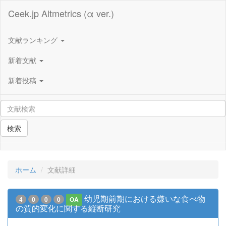
Ceek.jp Altmetrics (α ver.)
文献ランキング
新着文献
新着投稿
検索
ホーム
文献詳細
幼児期前期における嫌いな食べ物
4
0
0
0
OA
の質的変化に関する縦断研究