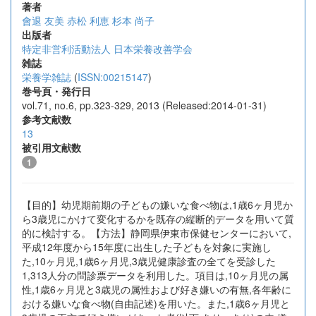
著者
會退 友美
赤松 利恵
杉本 尚子
出版者
特定非営利活動法人 日本栄養改善学会
雑誌
栄養学雑誌
(
ISSN:00215147
)
巻号頁・発行日
vol.71, no.6, pp.323-329, 2013 (Released:2014-01-31)
参考文献数
13
被引用文献数
1
【目的】幼児期前期の子どもの嫌いな食べ物は,1歳6ヶ月児か
ら3歳児にかけて変化するかを既存の縦断的データを用いて質
的に検討する。【方法】静岡県伊東市保健センターにおいて,
平成12年度から15年度に出生した子どもを対象に実施し
た,10ヶ月児,1歳6ヶ月児,3歳児健康診査の全てを受診した
1,313人分の問診票データを利用した。項目は,10ヶ月児の属
性,1歳6ヶ月児と3歳児の属性および好き嫌いの有無,各年齢に
おける嫌いな食べ物(自由記述)を用いた。また,1歳6ヶ月児と