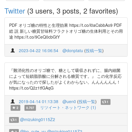
Twitter
(3 users, 3 posts, 2 favorites)
PDF オリゴ糖の特性と生理効果 https://t.co/l0aCsbbAo9 PDF
総 説 新しい糖質甘味料フラクトオリゴ糖の生体利用とその用
途 https://t.co/9CeQ0cbGtY
2023-04-22 16:06:54
@donptatu
(
投稿一覧
)
『難消化性のオリゴ糖で、糖として吸収されずに、腸内細菌
によって短鎖脂肪酸に分解される糖質です。』 この化学反応
が気になったので探したがよくわからない。んんんんんん！
https://t.co/Q2z1tfGAqG
2019-04-14 01:13:38
@uen0
(
投稿一覧
)
1
リツイート・ネットワーク (1)
2
0.707
@mizuking0115Z2
1
@hp_cute_yu
@mizuking0115Z2
2