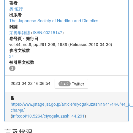
著者
奥 恒行
出版者
The Japanese Society of Nutrition and Dietetics
雑誌
栄養学雑誌
(
ISSN:00215147
)
巻号頁・発行日
vol.44, no.6, pp.291-306, 1986 (Released:2010-04-30)
参考文献数
34
被引用文献数
2
2023-04-22 16:06:54
Twitter
3 + 2
https://www.jstage.jst.go.jp/article/eiyogakuzashi1941/44/6/44_6_
char/ja/
(
info:doi/10.5264/eiyogakuzashi.44.291
)
言及状況