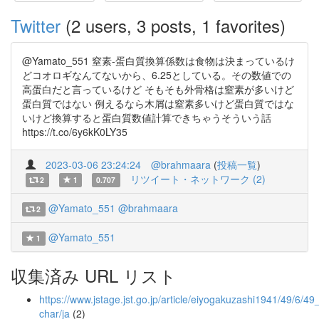
Twitter
(2 users, 3 posts, 1 favorites)
@Yamato_551 窒素-蛋白質換算係数は食物は決まっているけ
どコオロギなんてないから、6.25としている。その数値での
高蛋白だと言っているけど そもそも外骨格は窒素が多いけど
蛋白質ではない 例えるなら木屑は窒素多いけど蛋白質ではな
いけど換算すると蛋白質数値計算できちゃうそういう話
https://t.co/6y6kK0LY35
2023-03-06 23:24:24
@brahmaara
(
投稿一覧
)
リツイート・ネットワーク (2)
2
1
0.707
@Yamato_551
@brahmaara
2
@Yamato_551
1
収集済み URL リスト
https://www.jstage.jst.go.jp/article/eiyogakuzashi1941/49/6/4
char/ja
(2)