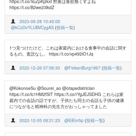
https://t.co/VuZpKjzkxt 黙食は食欲無くすよね
https://t.co/B2we23lkdZ
2023-09-28 10:45:05
@kCzDvYLUBVCygAS
(
投稿一覧
)
1つ見つけたけど、これは家庭内における食事中の会話に関す
るもの。査読なし。 https://t.co/vp492iO1Jq
2022-12-26 07:56:30
@FelsenBurg1967
(
投稿一覧
)
@KokonoeSu @Sourei_ao @otapediatrician
https://t.co/lc1HM2fSIT https://t.co/rYgJEJSDHG これらは家
庭内での会話の話ですが、子供たち同士の会話も子供の健康
につながると精神科の先生方がおっしゃってました
2022-12-05 08:21:23
@EiEm5p
(
投稿一覧
)