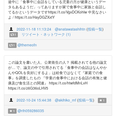
途中に「食事中に会話をしている児童の方が健康というデー
タもあるようだ」ってありますが家で食事中に家族と会話し
てるかというデータですhttps://t.co/VgxDCKohlw 中見なさい
よ / https://t.co/HayDGZXxtY
2022-11-18 11:13:24
@anatawatashihtn
(
投稿一覧
)
リツイート・ネットワーク (1)
1
@themeofn
1
この論文を書いた人、公衆衛生の人？ 掲載されてる他の論文
が… で、論文の中で引用されてる「食事中の会話はなんやか
んやQOLを良好にするよ」は給食ではなくて『家庭での食
事』を調査したもの 『学童の食事中における会話の有無と健
康及び食生活との関連』 https://t.co/htwfdMnLvH
https://t.co/z6G36oLHV5
2022-10-24 15:44:38
@akihiko_mf
(
投稿一覧
)
1
@rih059286035
1