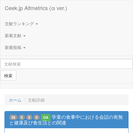
Ceek.jp Altmetrics (α ver.)
文献ランキング
新着文献
新着投稿
検索
ホーム
文献詳細
学童の食事中における会話の有無
36
0
0
0
OA
と健康及び食生活との関連