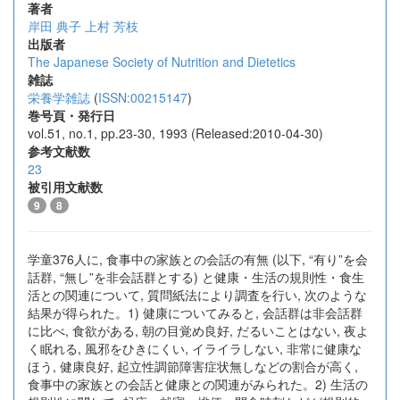
著者
岸田 典子
上村 芳枝
出版者
The Japanese Society of Nutrition and Dietetics
雑誌
栄養学雑誌
(
ISSN:00215147
)
巻号頁・発行日
vol.51, no.1, pp.23-30, 1993 (Released:2010-04-30)
参考文献数
23
被引用文献数
9
8
学童376人に, 食事中の家族との会話の有無 (以下, “有り”を会
話群, “無し”を非会話群とする) と健康・生活の規則性・食生
活との関連について, 質問紙法により調査を行い, 次のような
結果が得られた。1) 健康についてみると, 会話群は非会話群
に比べ, 食欲がある, 朝の目覚め良好, だるいことはない, 夜よ
く眠れる, 風邪をひきにくい, イライラしない, 非常に健康な
ほう, 健康良好, 起立性調節障害症状無しなどの割合が高く,
食事中の家族との会話と健康との関連がみられた。2) 生活の