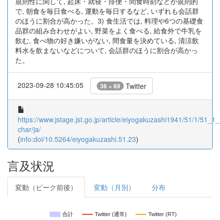
規則性に関して, 起床・就寝・排便・間食時刻などが規則的
で, 朝食を毎日食べる, 運動を毎日するなど, いずれも会話群
のほうに割合が高かった。3) 食生活では, 料理や6つの基礎食
品群の組み合わせがよい, 野菜をよく食べる, 給食外で牛乳を
飲む, 食べ物の好き嫌いがない, 間食量を決めている, 清涼飲
料水を飲まないなどについて, 会話群のほうに割合が高かっ
た。
2023-09-28 10:45:05
Twitter
36 + 69
https://www.jstage.jst.go.jp/article/eiyogakuzashi1941/51/1/51_1_2
char/ja/
(
info:doi/10.5264/eiyogakuzashi.51.23
)
言及状況
変動（ピーク前後）
変動（月別）
分布
合計
Twitter (通常)
Twitter (RT)