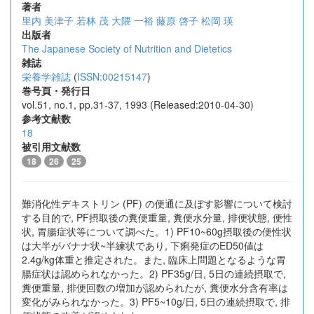
著者
里内 美津子
若林 茂
大隈 一裕
藤原 啓子
松岡 瑛
出版者
The Japanese Society of Nutrition and Dietetics
雑誌
栄養学雑誌
(
ISSN:00215147
)
巻号頁・発行日
vol.51, no.1, pp.31-37, 1993 (Released:2010-04-30)
参考文献数
18
被引用文献数
18
26
25
難消化性デキストリン (PF) の便通に及ぼす影響について検討
する目的で, PF摂取後の糞便重量, 糞便水分量, 排便状態, 便性
状, 胃腸症状等について調べた。1) PF10~60g摂取後の便性状
は大半がバナナ状~半練状であり, 下痢発症のED50値は
2.4g/kg体重と推定された。また, 臨床上問題となるような胃
腸症状は認められなかった。2) PF35g/日, 5日の連続摂取で,
糞便重量, 排便回数の増加が認められたが, 糞便水分含有率は
変化がみられなかった。3) PF5~10g/日, 5日の連続摂取で, 排