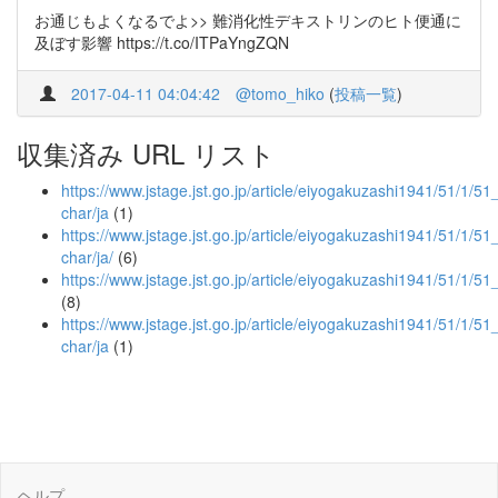
お通じもよくなるでよ>> 難消化性デキストリンのヒト便通に
及ぼす影響 https://t.co/ITPaYngZQN
2017-04-11 04:04:42
@tomo_hiko
(
投稿一覧
)
収集済み URL リスト
https://www.jstage.jst.go.jp/article/eiyogakuzashi1941/51/1/51_
char/ja
(1)
https://www.jstage.jst.go.jp/article/eiyogakuzashi1941/51/1/51_
char/ja/
(6)
https://www.jstage.jst.go.jp/article/eiyogakuzashi1941/51/1/5
(8)
https://www.jstage.jst.go.jp/article/eiyogakuzashi1941/51/1/51
char/ja
(1)
ヘルプ