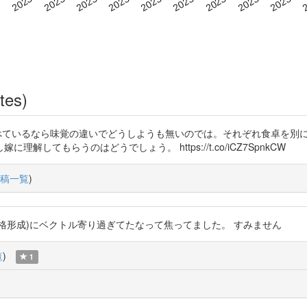
tes)
と思わず食べているなら味覚の違いでどうしようも無いのでは。それぞれ食卓
てもらうのはどうでしょう。 https://t.co/iCZ7SpnkCW
稿一覧
)
うか人格形成)にベクトル寄り過ぎてたなって焦ってました。 すみません
覧
)
1