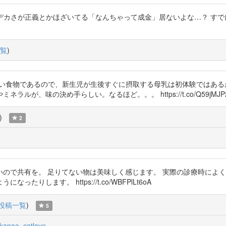
この論文も読まずにデカさが正義とかほざいてる「なんちゃって成金」居ないよな…
覧
)
い食物であるので、新生児が生後すぐに摂取する母乳は初体験ではある
が、味の決め手らしい。なるほど。。。 https://t.co/Q59jMJP2
)
2
ので共有を。 足りてない物は美味しく感じます。 実際の診療時によ
します。 https://t.co/WBFPlLt6oA
投稿一覧
)
5
anae_catlove