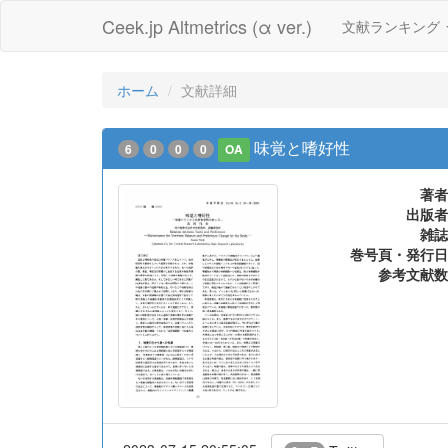
Ceek.jp Altmetrics (α ver.)
文献ランキング
ホーム
文献詳細
味覚と嗜好性
6
0
0
0
OA
著者
出版者
雑誌
巻号頁・発行日
参考文献数