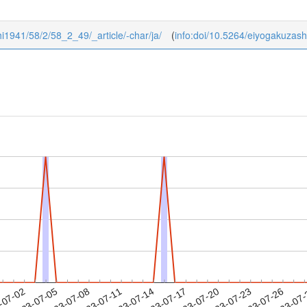
shi1941/58/2/58_2_49/_article/-char/ja/
(
info:doi/10.5264/eiyogakuzash
2023-07-23
2023-07-26
2023-07
-07-02
2
2023-07-05
2023-07-08
2023-07-11
2023-07-14
2023-07-17
2023-07-20