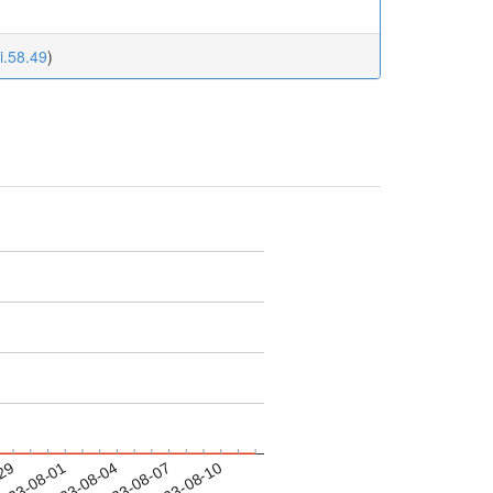
i.58.49
)
-29
023-08-01
2023-08-04
2023-08-07
2023-08-10