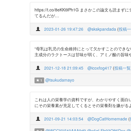
https://t.co/8eKKi9Ph1G まさか
てるんだが…
2023-01-26 19:47:26
@skskpandada
(
投稿一
“母乳は乳児の生命維持にとって欠かすことのできな
主成分のラクトースは甘味が弱く、アミノ酸の旨味やミネラル
2021-12-18 21:09:45
@icoxfog417
(
投稿一覧
@tsukudamayo
1
これは人の栄養学の資料ですが、わかりやすく面白い
にその栄養素が充足してくるとその栄養剤を嫌がるようになったり
2021-09-21 14:03:54
@DogCatHomemade
(
@WCCI0VI40AAA9d9
@e6gLEb93Oft6Dso
@k