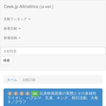
Ceek.jp Altmetrics (α ver.)
文献ランキング
新着文献
新着投稿
検索
ホーム
文献詳細
玩具映画産業の実態とその多様性
5
0
0
0
OA
ライオン、ハグルマ、孔雀、キング、朝日活動、大毎
キノグラフ