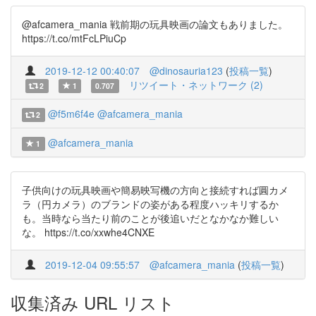
@afcamera_mania 戦前期の玩具映画の論文もありました。
https://t.co/mtFcLPiuCp
2019-12-12 00:40:07
@dinosauria123
(
投稿一覧
)
リツイート・ネットワーク (2)
2
1
0.707
@f5m6f4e
@afcamera_mania
2
@afcamera_mania
1
子供向けの玩具映画や簡易映写機の方向と接続すれば圓カメ
ラ（円カメラ）のブランドの姿がある程度ハッキリするか
も。当時なら当たり前のことが後追いだとなかなか難しい
な。 https://t.co/xxwhe4CNXE
2019-12-04 09:55:57
@afcamera_mania
(
投稿一覧
)
収集済み URL リスト