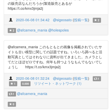
の販売店なんだろうか(製造販売とあるが
https://t.co/kmx3jmja2j
2020-06-08 01:34:42
@sigeosato
(
投稿一覧
)
2
@afcamera_mania
@holespoles
2
@afcamera_mania このもともとの画像を掲載されていたサ
イトも古い模型に関しての話題ですね。いろいろ調べると活
動写真としてはそれなりに資料が出てきました。カメラとし
てだとほぼゼロですね。何年も持つようなもんでもないでし
ょうし https://t.co/kmx3jmja2j
2020-06-08 01:32:24
@sigeosato
(
投稿一覧
)
1
リツイート・ネットワーク (1)
1
0.000
@afcamera_mania
1
0