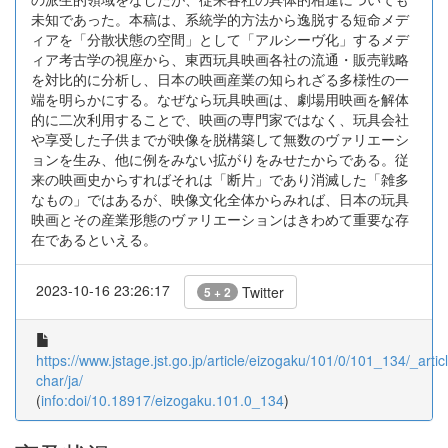
未知であった。本稿は、系統学的方法から逸脱する短命メデ
ィアを「分散状態の空間」として「アルシーヴ化」するメデ
ィア考古学の視座から、東西玩具映画各社の流通・販売戦略
を対比的に分析し、日本の映画産業の知られざる多様性の一
端を明らかにする。なぜなら玩具映画は、劇場用映画を解体
的に二次利用することで、映画の専門家ではなく、玩具会社
や享受した子供までが映像を脱構築して無数のヴァリエーシ
ョンを生み、他に例をみない拡がりをみせたからである。従
来の映画史からすればそれは「断片」であり消滅した「雑多
なもの」ではあるが、映像文化全体からみれば、日本の玩具
映画とその産業形態のヴァリエーションはきわめて重要な存
在であるといえる。
2023-10-16 23:26:17
Twitter
5 + 2
https://www.jstage.jst.go.jp/article/eizogaku/101/0/101_134/_articl
char/ja/
(
info:doi/10.18917/eizogaku.101.0_134
)