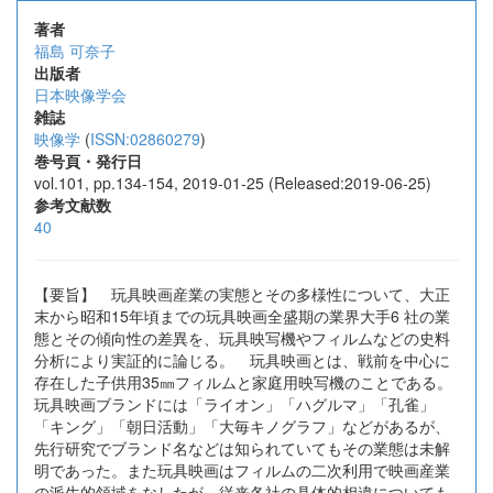
著者
福島 可奈子
出版者
日本映像学会
雑誌
映像学
(
ISSN:02860279
)
巻号頁・発行日
vol.101, pp.134-154, 2019-01-25 (Released:2019-06-25)
参考文献数
40
【要旨】 玩具映画産業の実態とその多様性について、大正
末から昭和15年頃までの玩具映画全盛期の業界大手6 社の業
態とその傾向性の差異を、玩具映写機やフィルムなどの史料
分析により実証的に論じる。 玩具映画とは、戦前を中心に
存在した子供用35㎜フィルムと家庭用映写機のことである。
玩具映画ブランドには「ライオン」「ハグルマ」「孔雀」
「キング」「朝日活動」「大毎キノグラフ」などがあるが、
先行研究でブランド名などは知られていてもその業態は未解
明であった。また玩具映画はフィルムの二次利用で映画産業
の派生的領域をなしたが、従来各社の具体的相違についても