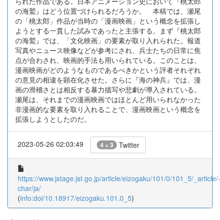
られた作品である。日本アニメーション史において『桃太郎
の海鷲』はどう位置づけられるだろうか。 本稿では、瀬尾
の「桃太郎」作品が当時の「漫画映画」という概念を拡張し
ようとする一貫した試みであったと主張する。まず『桃太郎
の海鷲』では、「文化映画」の要素が取り入れられた。報道
写真やニュース映像などが参考にされ、兵士たちの日常に焦
点が合わされ、映画的手法も用いられている。このことは、
漫画映画がどのようなものであるべきかという評者それぞれ
の意見の相違を顕在化させた。さらに『海の神兵』では、漫
画の滑稽さとは相反する暴力描写や悲劇が導入されている。
瀬尾は、それまでの漫画映画ではほとんど用いられなかった
非漫画的な要素を取り入れることで、漫画映画という概念を
拡張しようとしたのだ。
2023-05-26 02:03:49
Twitter
4 + 3
https://www.jstage.jst.go.jp/article/eizogaku/101/0/101_5/_article/
char/ja/
(
info:doi/10.18917/eizogaku.101.0_5
)