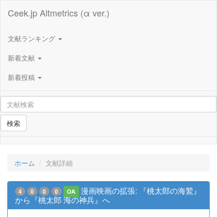
Ceek.jp Altmetrics (α ver.)
文献ランキング
新着文献
新着投稿
検索
ホーム
文献詳細
漫画映画の拡張: 『桃太郎の海鷲』
4
0
0
0
OA
から『桃太郎 海の神兵』へ