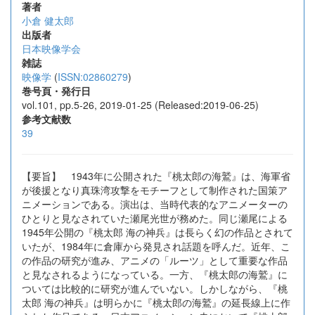
著者
小倉 健太郎
出版者
日本映像学会
雑誌
映像学
(
ISSN:02860279
)
巻号頁・発行日
vol.101, pp.5-26, 2019-01-25 (Released:2019-06-25)
参考文献数
39
【要旨】 1943年に公開された『桃太郎の海鷲』は、海軍省
が後援となり真珠湾攻撃をモチーフとして制作された国策ア
ニメーションである。演出は、当時代表的なアニメーターの
ひとりと見なされていた瀬尾光世が務めた。同じ瀬尾による
1945年公開の『桃太郎 海の神兵』は長らく幻の作品とされて
いたが、1984年に倉庫から発見され話題を呼んだ。近年、こ
の作品の研究が進み、アニメの「ルーツ」として重要な作品
と見なされるようになっている。一方、『桃太郎の海鷲』に
ついては比較的に研究が進んでいない。しかしながら、『桃
太郎 海の神兵』は明らかに『桃太郎の海鷲』の延長線上に作