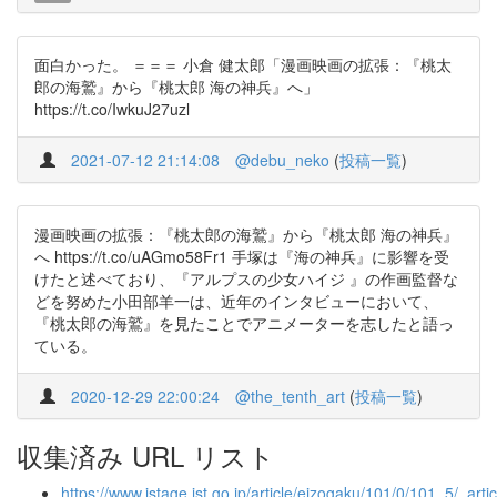
面白かった。 ＝＝＝ 小倉 健太郎「漫画映画の拡張：『桃太
郎の海鷲』から『桃太郎 海の神兵』へ」
https://t.co/IwkuJ27uzl
2021-07-12 21:14:08
@debu_neko
(
投稿一覧
)
漫画映画の拡張：『桃太郎の海鷲』から『桃太郎 海の神兵』
へ https://t.co/uAGmo58Fr1 手塚は『海の神兵』に影響を受
けたと述べており、『アルプスの少女ハイジ 』の作画監督な
どを努めた小田部羊一は、近年のインタビューにおいて、
『桃太郎の海鷲』を見たことでアニメーターを志したと語っ
ている。
2020-12-29 22:00:24
@the_tenth_art
(
投稿一覧
)
収集済み URL リスト
https://www.jstage.jst.go.jp/article/eizogaku/101/0/101_5/_artic