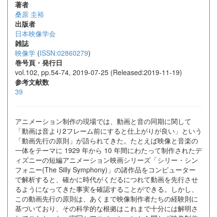
著者
桑原 圭裕
出版者
日本映像学会
雑誌
映像学
(
ISSN:02860279
)
巻号頁・発行日
vol.102, pp.54-74, 2019-07-25 (Released:2019-11-19)
参考文献数
39
アニメーション制作の現場では、動画と音の同期に関して
「動画は音より2フレーム前にすると仕上がりが良い」という
「動画先行の原則」が語られてきた。たとえば映像と音楽の
一体をテーマに 1929 年から 10 年間にわたって制作されたデ
ィズニーの短編アニメーション映画シリーズ「シリー・シン
フォニー(The Silly Symphony)」の諸作品をコンピューター
で解析すると、確かに時代がくだるにつれて動画を先行させ
るようになってきた事実を確認することができる。しかし、
この動画先行の原則は、あくまで映像制作者たちの経験則に
基づいており、その科学的な根拠はこれまで十分には解明さ