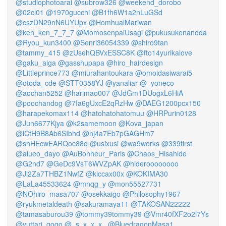
@studiophotoarai
@subrow326
@weekend_dorobo
@02cl01
@1970gucchi
@B1fh6W1a2nLuGSd
@cszDN29nN6UYUpx
@HomhualMariwan
@ken_ken_7_7_7
@MomosenpaiUsagi
@pukusukenanoda
@Ryou_kun3400
@Senri36054339
@shiro9tan
@tammy_415
@zUsehQBVxESSC8K
@fto14yurikalove
@gaku_aiga
@gasshupapa
@hiro_hairdesign
@Littleprince773
@miurahantoukara
@omoidasiwarai5
@otoda_cde
@STT0358YJ
@yanaliar
@_yoneco
@aochan5252
@harimao007
@JdGm1DUogxL6HiA
@poochandog
@7Ia6gUxcE2qRzHw
@DAEG1200pcx150
@harapekomax114
@hatohatohatomuu
@HRPurin0128
@Jun6677Kjya
@k2samemoon
@Kova_japan
@lCtH9B8Ab6SIbhd
@nj4a7Eb7pGAGHm7
@shHEcwEARQoc88q
@usixusi
@wa9works
@339first
@aiueo_dayo
@AuBonheur_Paris
@Chaos_Hisahide
@G2nd7
@GeDc9VsT6WVZpAK
@hideroooooooo
@Jl2Za7THBZ1NwfZ
@kiccax00x
@KOKIMA30
@LaLa45533624
@mnqg_y
@mon55527731
@NOhiro_masa707
@osekkaigo
@Philosophy1967
@ryukmetaldeath
@sakuramaya11
@TAKOSAN22222
@tamasaburou39
@tommy39tommy39
@Vmr40fXF2o2l7Ys
@yuttari_gogo
@_s_x_x_x_
@BluedragonMasa1