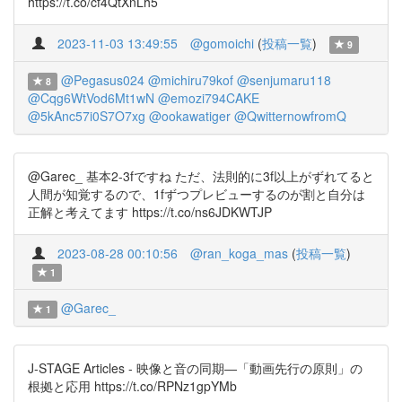
https://t.co/cf4QtXnLh5
2023-11-03 13:49:55
@gomoichi
(
投稿一覧
)
9
@Pegasus024
@michiru79kof
@senjumaru118
8
@Cqg6WtVod6Mt1wN
@emozi794CAKE
@5kAnc57i0S7O7xg
@ookawatiger
@QwitternowfromQ
@Garec_ 基本2-3fですね ただ、法則的に3f以上がずれてると
人間が知覚するので、1fずつプレビューするのが割と自分は
正解と考えてます https://t.co/ns6JDKWTJP
2023-08-28 00:10:56
@ran_koga_mas
(
投稿一覧
)
1
@Garec_
1
J-STAGE Articles - 映像と音の同期―「動画先行の原則」の
根拠と応用 https://t.co/RPNz1gpYMb