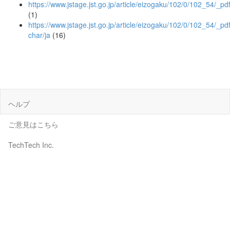
https://www.jstage.jst.go.jp/article/eizogaku/102/0/102_54/_pd
(1)
https://www.jstage.jst.go.jp/article/eizogaku/102/0/102_54/_pdf
char/ja
(16)
ヘルプ
ご意見はこちら
TechTech Inc.