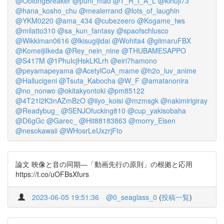
@OolongBreaker
@puni_mad
@T_R_I_A_L
@kihuji73
@hana_kosho_chu
@mealerrand
@lots_of_laughin
@YKM0220
@ama_434
@cubezeero
@Kogame_tws
@milatto310
@sa_kun_fantasy
@spaofschlusco
@Wikkiman0616
@lkisugijidai
@Wohita4
@giimaruFBX
@KomeijiIkeda
@Rey_nein_nine
@THUBAMESAPPO
@S417M
@1PhuIcjHskLKLrh
@eiri7hamono
@peyamapeyama
@AcetylCoA_mame
@h2o_luv_anime
@Hallucigeni
@Tsuta_Kabocha
@W_F
@amatanonira
@no_nonwo
@okitakyontoki
@pm85122
@4T21l2K3nAZmBzO
@iiyo_koisi
@mzmsgk
@nakimirigiray
@Readybug_
@SENJOfucking810
@cup_yakisobaha
@D6gGc
@Garec_
@Hit88183863
@morry_Eisen
@nesokawaii
@WHosrLeUxzrjFto
論文 映像と音の同期―「動画先行の原則」の根拠と応用
https://t.co/uOFBsXfurs
2023-06-05 19:51:36
@0_seaglass_0
(
投稿一覧
)