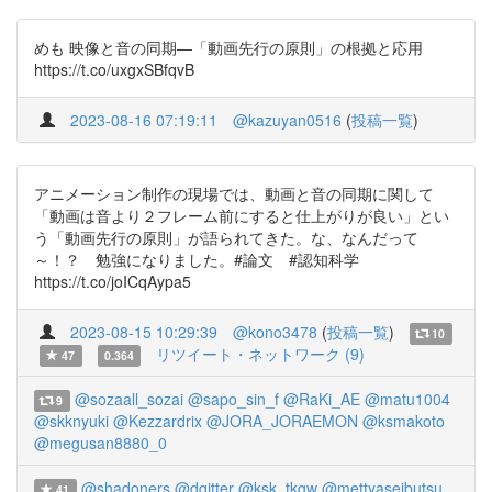
めも 映像と音の同期―「動画先行の原則」の根拠と応用
https://t.co/uxgxSBfqvB
2023-08-16 07:19:11
@kazuyan0516
(
投稿一覧
)
アニメーション制作の現場では、動画と音の同期に関して
「動画は音より２フレーム前にすると仕上がりが良い」とい
う「動画先行の原則」が語られてきた。な、なんだって
～！？ 勉強になりました。#論文 #認知科学
https://t.co/joICqAypa5
2023-08-15 10:29:39
@kono3478
(
投稿一覧
)
10
リツイート・ネットワーク (9)
47
0.364
@sozaall_sozai
@sapo_sin_f
@RaKi_AE
@matu1004
9
@skknyuki
@Kezzardrix
@JORA_JORAEMON
@ksmakoto
@megusan8880_0
@shadoners
@dqitter
@ksk_tkgw
@mettyaseibutsu
41