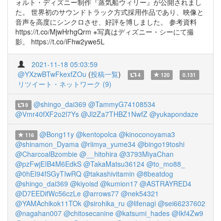
ォルト・ディズニー制作『蒸気船ウィリー』が公開されまし
た。 世界初のサウンドトラック方式採用作品であり、映像と
音声を高度にシンクロさせ、好評を博しました。 参考資料
https://t.co/MjwHrhgQrm ※写真はディズニー・シーにて撮
影。 https://t.co/iFhw2ywe5L
2021-11-18 05:03:59
@YXzwBTwFkexfZOu
(
投稿一覧
)
4
120
0.131
リツイート・ネットワーク (9)
@shingo_dai369
@TammyG74108534
9
@Vmr40fXF2o2l7Ys
@Jl2Za7THBZ1NwfZ
@yukapondaze
@Bong11y
@kentopolca
@kinoconoyama3
116
@shinamon_Dyama
@riimya_yume34
@bingo19toshi
@CharcoalBzombie
@__hitohira
@3793MiyaChan
@pzFwjEIB4M6EdkS
@TakaMatsu36124
@to_mo88_
@0hEI94fSGyTIwRQ
@takashivitamin
@8beatdog
@shingo_dai369
@kiyoisd
@kumion17
@ASTRAYRED4
@D7EEDifWc56czLe
@arrows77
@nek54321
@YAMAchikok11TOk
@sirohika_ru
@lifenagi
@sei66237602
@nagahan007
@chitosecanine
@katsumi_hades
@Ikf4Zw9