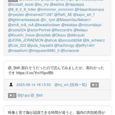
@sozaall_sozai
@su_my
@wa2oa
@nippappa
@8_8_0_8_fv9er
@mmmmm_mmmmm
@HasanKosmaca
@rystylee
@niname271287
@RaKi_AE
@sapo_sin_f
@lightmankawazak
@n_1pvt
@MasamitsuNakam1
@smA_mA_mA
@beatsfordawn
@ekakiya
@mizumidayo
@ryota524
@actorPortrait
@Kezzardrix
@kidapu
@Kouichi_Inoue
@nezilab
@Okazu
@skknyuki
@JORA_JORAEMON
@ahryk
@ponzu08268
@tk_schwarz
@Lizs_222
@yuta_hayashii
@hachinogy
@jeffry1461
@masafumi
@megusan8880_0
@tunacook
@_fjtsh 面白そうだったので読んでみましたが、面白かった
です https://t.co/YrnY5pvfB5
2023-08-14 18:13:53
@mj_vrc
(
投稿一覧
)
2
@jj1guj
@_fjtsh
2
映像と音で脳が認識できる時間が違うと。脳内の判別処理が