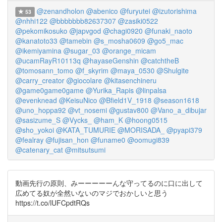
@zenandholon
@abenico
@furyutei
@izutorishima
53
@nhhi122
@bbbbbbb82637307
@zasiki0522
@pekomikosuko
@japvgod
@chagi0920
@funaki_naoto
@kanatoto33
@tamebin
@s_mosha0609
@go5_mac
@ikemiyamina
@sugar_03
@orange_micam
@ucamRayR10113q
@hayaseGenshin
@catchtheB
@tomosann_tomo
@f_skyrim
@maya_0530
@Shulgite
@carry_creator
@giocolare
@kitasenchineru
@game0game0game
@Yurika_Rapis
@linpalsa
@evenknead
@KeisuNico
@Bfield1V_1918
@season1618
@uno_hoppa92
@vt_nosemi
@gustav800
@Vano_a_dibujar
@sasizume_S
@Vycks_
@ham_K
@hoong0515
@sho_yokoi
@KATA_TUMURIE
@MORISADA_
@pyapi379
@fealray
@fujisan_hon
@funame0
@oomugi839
@catenary_cat
@mitsutsumi
動画先行の原則、みーーーーーんな守ってるのに口に出して
広めてる奴が全然いないのマジでおかしいと思う
https://t.co/lUFCpdtRQs