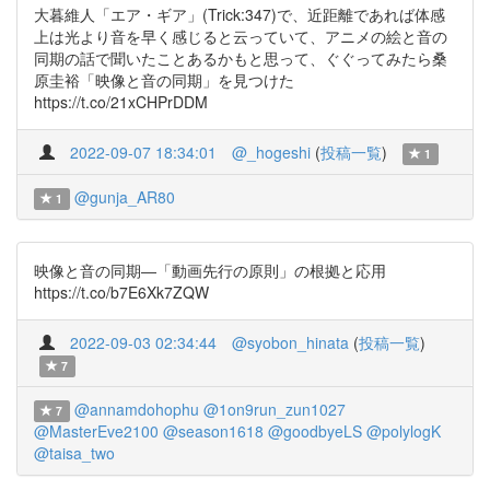
大暮維人「エア・ギア」(Trick:347)で、近距離であれば体感
上は光より音を早く感じると云っていて、アニメの絵と音の
同期の話で聞いたことあるかもと思って、ぐぐってみたら桑
原圭裕「映像と音の同期」を見つけた
https://t.co/21xCHPrDDM
2022-09-07 18:34:01
@_hogeshi
(
投稿一覧
)
1
@gunja_AR80
1
映像と音の同期―「動画先行の原則」の根拠と応用
https://t.co/b7E6Xk7ZQW
2022-09-03 02:34:44
@syobon_hinata
(
投稿一覧
)
7
@annamdohophu
@1on9run_zun1027
7
@MasterEve2100
@season1618
@goodbyeLS
@polylogK
@taisa_two