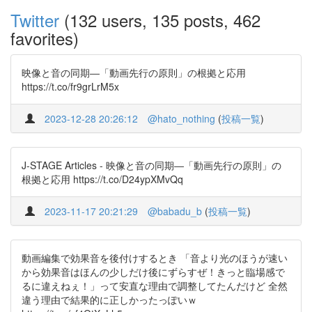
Twitter
(132 users, 135 posts, 462
favorites)
映像と音の同期―「動画先行の原則」の根拠と応用
https://t.co/fr9grLrM5x
2023-12-28 20:26:12
@hato_nothing
(
投稿一覧
)
J-STAGE Articles - 映像と音の同期―「動画先行の原則」の
根拠と応用 https://t.co/D24ypXMvQq
2023-11-17 20:21:29
@babadu_b
(
投稿一覧
)
動画編集で効果音を後付けするとき 「音より光のほうが速い
から効果音はほんの少しだけ後にずらすぜ！きっと臨場感で
るに違えねぇ！」って安直な理由で調整してたんだけど 全然
違う理由で結果的に正しかったっぽいｗ