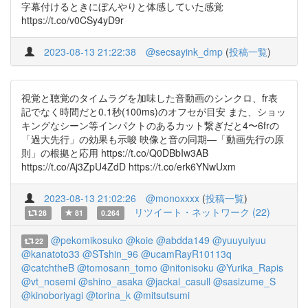
字幕付けるときにぼんやりと体感していた感覚
https://t.co/v0CSy4yD9r
2023-08-13 21:22:38
@secsayink_dmp
(
投稿一覧
)
視覚と聴覚のタイムラグを加味した音動画のシンクロ、fr表
記でなく時間だと0.1秒(100ms)のオフセが目安 また、ショッ
キングなシーン等インパクトのあるカット繋ぎだと4〜6frの
「過大先行」の効果も示唆 映像と音の同期―「動画先行の原
則」の根拠と応用 https://t.co/Q0DBbIw3AB
https://t.co/Aj3ZpU4ZdD https://t.co/erk6YNwUxm
2023-08-13 21:02:26
@monoxxxx
(
投稿一覧
)
リツイート・ネットワーク (22)
28
81
0.264
@pekomikosuko
@koie
@abdda149
@yuuyuiyuu
22
@kanatoto33
@STshin_96
@ucamRayR10113q
@catchtheB
@tomosann_tomo
@nitonisoku
@Yurika_Rapis
@vt_nosemi
@shino_asaka
@jackal_casull
@sasizume_S
@kinoboriyagi
@torina_k
@mitsutsumi