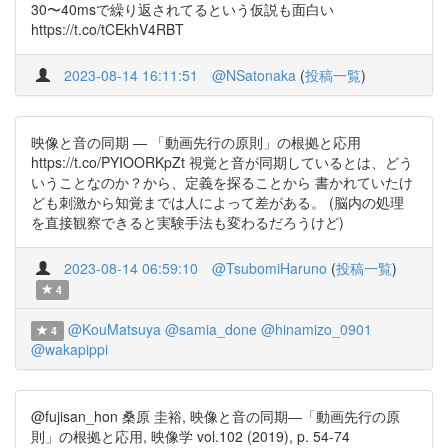
30〜40msで繰り返されてるという仮説も面白い
https://t.co/tCEkhV4RBT
2023-08-14 16:11:51
@NSatonaka
(
投稿一覧
)
映像と音の同期 ― 「動画先行の原則」の根拠と応用
https://t.co/PYIOORKpZt 視覚と音が同期しているとは、どう
いうことなのか？から、定義を探ることから 書かれていたけ
ども刺激から知覚までは人によって差がある。 (脳内の処理
を直接観察できると実験手法も変わるだろうけど)
2023-08-14 06:59:10
@TsubomiHaruno
(
投稿一覧
)
4
@KouMatsuya
@samia_done
@hinamizo_0901
4
@wakapippi
@fujisan_hon 桑原 圭裕, 映像と音の同期―「動画先行の原
則」の根拠と応用, 映像学 vol.102 (2019), p. 54-74