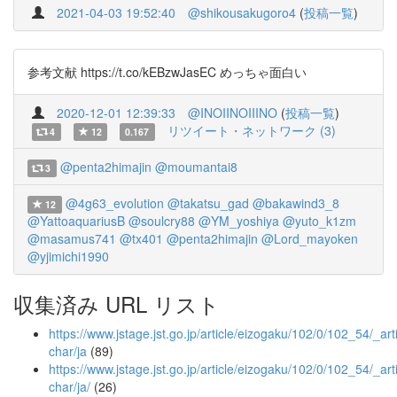
2021-04-03 19:52:40
@shikousakugoro4
(
投稿一覧
)
参考文献 https://t.co/kEBzwJasEC めっちゃ面白い
2020-12-01 12:39:33
@INOIINOIIINO
(
投稿一覧
)
リツイート・ネットワーク (3)
4
12
0.167
@penta2himajin
@moumantai8
3
@4g63_evolution
@takatsu_gad
@bakawind3_8
12
@YattoaquariusB
@soulcry88
@YM_yoshiya
@yuto_k1zm
@masamus741
@tx401
@penta2himajin
@Lord_mayoken
@yjimichi1990
収集済み URL リスト
https://www.jstage.jst.go.jp/article/eizogaku/102/0/102_54/_arti
char/ja
(89)
https://www.jstage.jst.go.jp/article/eizogaku/102/0/102_54/_arti
char/ja/
(26)