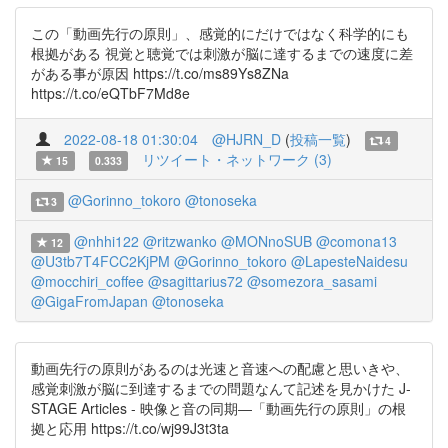
この「動画先行の原則」、感覚的にだけではなく科学的にも
根拠がある 視覚と聴覚では刺激が脳に達するまでの速度に差
がある事が原因 https://t.co/ms89Ys8ZNa
https://t.co/eQTbF7Md8e
2022-08-18 01:30:04
@HJRN_D
(
投稿一覧
)
4
リツイート・ネットワーク (3)
15
0.333
@Gorinno_tokoro
@tonoseka
3
@nhhi122
@ritzwanko
@MONnoSUB
@comona13
12
@U3tb7T4FCC2KjPM
@Gorinno_tokoro
@LapesteNaidesu
@mocchiri_coffee
@sagittarius72
@somezora_sasami
@GigaFromJapan
@tonoseka
動画先行の原則があるのは光速と音速への配慮と思いきや、
感覚刺激が脳に到達するまでの問題なんて記述を見かけた J-
STAGE Articles - 映像と音の同期―「動画先行の原則」の根
拠と応用 https://t.co/wj99J3t3ta