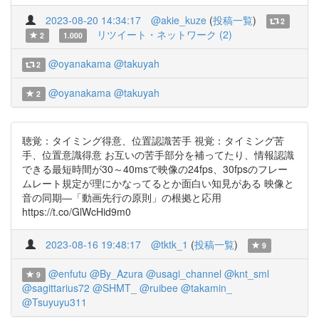
2023-08-20 14:34:17
@akie_kuze
(
投稿一覧
)
2
リツイート・ネットワーク (2)
2
1.000
@oyanakama
@takuyah
2
@oyanakama
@takuyah
2
聴覚：タイミング得意、位置認識苦手 視覚：タイミング苦
手、位置意識得意 お互いの苦手部分を補ってたり、情報認識
できる最短時間が30～40msで映像の24fps、30fpsのフレー
ムレート規定が理にかなってるとか面白い知見がある 映像と
音の同期―「動画先行の原則」の根拠と応用
https://t.co/GlWcHid9m0
2023-08-16 19:48:17
@tktk_1
(
投稿一覧
)
9
@enfutu
@By_Azura
@usagi_channel
@knt_sml
9
@sagittarius72
@SHMT_
@ruibee
@takamin_
@Tsuyuyu311