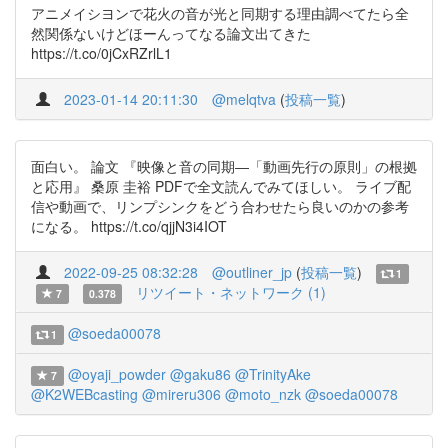
アニメイシヨンで花火の音が光と同期する理由調べてたら全
然関係ないけどほーんってなる論文出てきた
https://t.co/0jCxRZrlL1
2023-01-14 20:11:30
@melqtva
(
投稿一覧
)
面白い。 論文 『映像と音の同期―「動画先行の原則」の根拠
と応用』 桑原 圭裕 PDFで全文読んでみてほしい。 ライブ配
信や動画で、リンプシンクをどう合わせたら良いのかの参考
になる。 https://t.co/qjjN3i4IOT
2022-09-25 08:32:28
@outliner_jp
(
投稿一覧
)
1
リツイート・ネットワーク (1)
7
0.378
@soeda00078
1
@oyaji_powder
@gaku86
@TrinityAke
7
@K2WEBcasting
@mireru306
@moto_nzk
@soeda00078