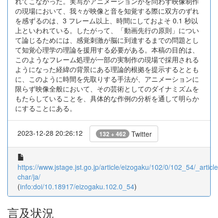
れてこなかった。実写かアニメーションかを問わず映像制作
の現場において、我々が映像と音を知覚する際に双方のずれ
を感ずるのは、3 フレーム以上、時間にしておよそ 0.1 秒以
上といわれている。したがって、「動画先行の原則」につい
て論じるためには、感覚刺激が脳に到達するまでの問題とし
て知覚心理学の理論を援用する必要がある。本稿の目的は、
このようなフレーム処理が一部の実制作の現場で採用される
ようになった経緯の背景にある理論的根拠を提示するととも
に、このように時間を先取りする手法が、アニメーションに
限らず映像全般において、その芸術としてのダイナミズムを
もたらしていることを、具体的な作例の分析を通して明らか
にすることにある。
2023-12-28 20:26:12
Twitter
132 + 462
https://www.jstage.jst.go.jp/article/eizogaku/102/0/102_54/_article
char/ja/
(
info:doi/10.18917/eizogaku.102.0_54
)
言及状況