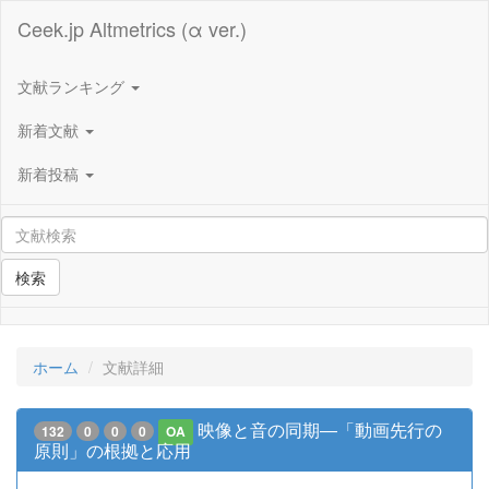
Ceek.jp Altmetrics (α ver.)
文献ランキング
新着文献
新着投稿
検索
ホーム
文献詳細
映像と音の同期―「動画先行の
132
0
0
0
OA
原則」の根拠と応用