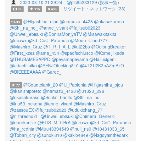
2023-08-10 21:39:24
@pic65233129
(
投稿一覧
)
リツイート・ネットワーク (33)
39
115
0.436
@Higashiha_ojou
@namazu_4428
@okasakuraso
33
@Shi_na_no_
@anne_vivant
@fujitsub02023
@Unwel_ebisuki
@DonnaMonjyaTV
@Misawakitakita
@uexwx
@kd_CoC_Paranoia
@Moon_Cloud777
@Mashiro_Cruz
@T_R_I_A_L
@ut22bo
@OolongBreaker
@First_kzez
@ama_434
@spaofschlusco
@KomeijiIkeda
@THUBAMESAPPO
@peyamapeyama
@Hallucigeni
@adachitaiko
@SENJOfucking810
@4T21l2K3nAZmBzO
@BIEEEEAAAA
@Garec_
@Countblank_20
@U_Pablonia
@Higashiha_ojou
77
@ikanishipoteto
@namazu_4428
@31020_296
@okasakuraso
@Schlaf_banifo
@Shi_na_no_
@inu53_nekoha
@anne_vivant
@Mashiro_Cruz
@zassouEX
@fujitsub02023
@udukichang_77
@r_threshold_
@Unwel_ebisuki
@Chimera_Generic
@darekanize
@ELiS_M_LiBrA
@uexwx
@kd_CoC_Paranoia
@ha_redhia
@Muu43394549
@null_ns0
@10431033_65
@Tobari_city
@sunoki810
@kakio4649
@Nagoyainthedark