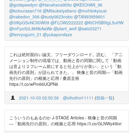
@godspeedym
@Hanahana90ito
@KEICHAN_96
@kotourasan716
@Mitsuketyattano
@mohitokyousi
@nabedon_306
@sudy0623nobo
@TAN93959601
@3IKpGSvNCfI0W09
@FLOW2222222
@KtCHSBIItgL5uHW
@mFpoSzL8kNbAaWa
@plant_wolf
@sato03271
@tenryugumi_21
@yukapondaze
これは絶対面白い論文。フリーダウンロード。読む。 「アニ
メーション制作の現場では、動画と音の同期に関して「動画
は音より２フレーム前にすると仕上がりが良い」という「動
画先行の原則」が語られてきた。」 映像と音の同期―「動画
先行の原則」の根拠と応用 / 桑原圭裕
https://t.co/wPm66UQPN6
2021-10-03 02:50:36
@oihoihoi11111
(
投稿一覧
)
こういうのもあるのか J-STAGE Articles - 映像と音の同期
―「動画先行の原則」の根拠と応用 https://t.co/GLNWy4I6xr