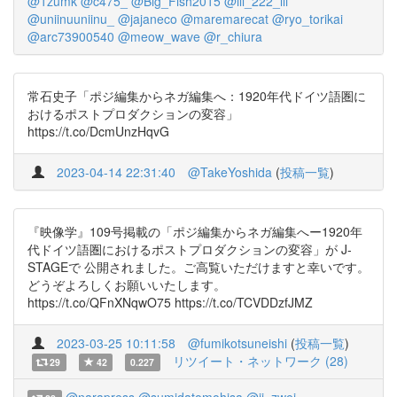
@1zumk
@c475_
@Big_Fish2015
@ill_222_lli
@uniinuuniinu_
@jajaneco
@maremarecat
@ryo_torikai
@arc73900540
@meow_wave
@r_chiura
常石史子「ポジ編集からネガ編集へ：1920年代ドイツ語圏に
おけるポストプロダクションの変容」
https://t.co/DcmUnzHqvG
2023-04-14 22:31:40
@TakeYoshida
(
投稿一覧
)
『映像学』109号掲載の「ポジ編集からネガ編集へー1920年
代ドイツ語圏におけるポストプロダクションの変容」が J-
STAGEで 公開されました。ご高覧いただけますと幸いです。
どうぞよろしくお願いいたします。
https://t.co/QFnXNqwO75 https://t.co/TCVDDzfJMZ
2023-03-25 10:11:58
@fumikotsuneishi
(
投稿一覧
)
リツイート・ネットワーク (28)
29
42
0.227