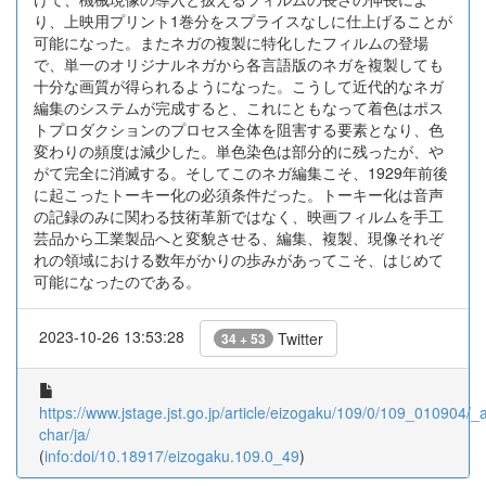
り、上映用プリント1巻分をスプライスなしに仕上げることが
可能になった。またネガの複製に特化したフィルムの登場
で、単一のオリジナルネガから各言語版のネガを複製しても
十分な画質が得られるようになった。こうして近代的なネガ
編集のシステムが完成すると、これにともなって着色はポス
トプロダクションのプロセス全体を阻害する要素となり、色
変わりの頻度は減少した。単色染色は部分的に残ったが、や
がて完全に消滅する。そしてこのネガ編集こそ、1929年前後
に起こったトーキー化の必須条件だった。トーキー化は音声
の記録のみに関わる技術革新ではなく、映画フィルムを手工
芸品から工業製品へと変貌させる、編集、複製、現像それぞ
れの領域における数年がかりの歩みがあってこそ、はじめて
可能になったのである。
2023-10-26 13:53:28
Twitter
34 + 53
https://www.jstage.jst.go.jp/article/eizogaku/109/0/109_010904/_ar
char/ja/
(
info:doi/10.18917/eizogaku.109.0_49
)