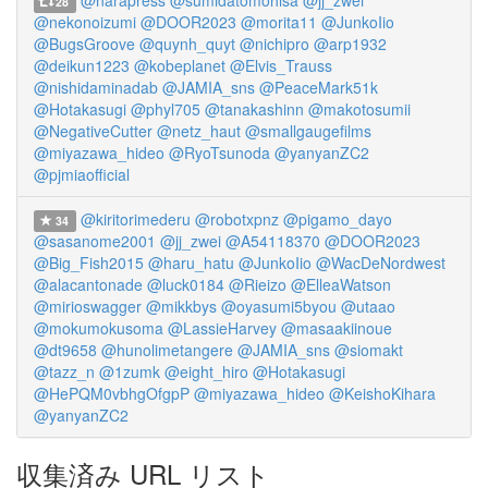
@narapress
@sumidatomohisa
@jj_zwei
28
@nekonoizumi
@DOOR2023
@morita11
@JunkoIio
@BugsGroove
@quynh_quyt
@nichipro
@arp1932
@deikun1223
@kobeplanet
@Elvis_Trauss
@nishidaminadab
@JAMIA_sns
@PeaceMark51k
@Hotakasugi
@phyl705
@tanakashinn
@makotosumii
@NegativeCutter
@netz_haut
@smallgaugefilms
@miyazawa_hideo
@RyoTsunoda
@yanyanZC2
@pjmiaofficial
@kiritorimederu
@robotxpnz
@pigamo_dayo
34
@sasanome2001
@jj_zwei
@A54118370
@DOOR2023
@Big_Fish2015
@haru_hatu
@JunkoIio
@WacDeNordwest
@alacantonade
@luck0184
@Rieizo
@ElleaWatson
@mirioswagger
@mikkbys
@oyasumi5byou
@utaao
@mokumokusoma
@LassieHarvey
@masaakiinoue
@dt9658
@hunolimetangere
@JAMIA_sns
@siomakt
@tazz_n
@1zumk
@eight_hiro
@Hotakasugi
@HePQM0vbhgOfgpP
@miyazawa_hideo
@KeishoKihara
@yanyanZC2
収集済み URL リスト