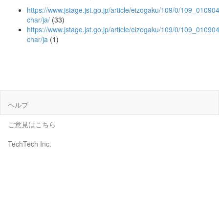
https://www.jstage.jst.go.jp/article/eizogaku/109/0/109_010904/
char/ja/
(33)
https://www.jstage.jst.go.jp/article/eizogaku/109/0/109_010904
char/ja
(1)
ヘルプ
ご意見はこちら
TechTech Inc.