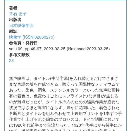
著者
常石 史子
出版者
日本映像学会
雑誌
映像学
(
ISSN:02860279
)
巻号頁・発行日
vol.109, pp.49-67, 2023-02-25 (Released:2023-03-25)
参考文献数
23
無声映画は、タイトル(中間字幕)を入れ替えるだけでさまざ
まな言語の版を作成できる、際立って国際性なメディウムで
あった。染色・調色・ステンシルカラーといった無声映画特
有の着色は、色変わりごとにスプライス(つなぎ目)が生じる
のが難点だったが、タイトル挿入のための編集作業が必要な
状況ではさほど障害にならず、豊かに花開いた。着色された
各断片とタイトルを組み合わせて上映用プリントを1本ずつ手
作業で仕上げるポジ編集のプロセスは、ドイツ語圏において
は1920年代前半まで主流だった。1920年代半ばから後半にか
けて、機械現像の導入と扱えるフィルムの長さの伸長によ