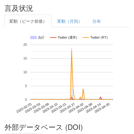
言及状況
変動（ピーク前後）
変動（月別）
分布
合計
Twitter (通常)
Twitter (RT)
20
15
10
5
*
*
0
2023-04-14
2023-02-25
2023-03-15
2023-04-02
2023-04-20
2023-03-03
2023-03-21
2023-04-08
2023-03-09
2023-03-27
外部データベース (DOI)