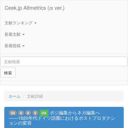
Ceek.jp Altmetrics (α ver.)
文献ランキング
新着文献
新着投稿
検索
ホーム
文献詳細
ポジ編集からネガ編集へ
34
0
0
0
OA
――1920年代ドイツ語圏におけるポストプロダクシ
ョンの変容