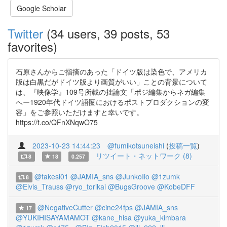
Google Scholar
Twitter
(34 users, 39 posts, 53
favorites)
石原さんからご指摘のあった「ドイツ版は染色で、アメリカ
版は白黒だがドイツ版より画質がいい」ことの背景について
は、『映像学』109号所載の拙論文「ポジ編集からネガ編集
へー1920年代ドイツ語圏におけるポストプロダクションの変
容」をご参照いただけますと幸いです。
https://t.co/QFnXNqwO75
2023-10-23 14:44:23
@fumikotsuneishi
(
投稿一覧
)
リツイート・ネットワーク (8)
8
18
0.257
@takesi01
@JAMIA_sns
@JunkoIio
@1zumk
8
@Elvis_Trauss
@ryo_torikai
@BugsGroove
@KobeDFF
@NegativeCutter
@cine24fps
@JAMIA_sns
17
@YUKIHISAYAMAMOT
@kane_hisa
@yuka_kimbara