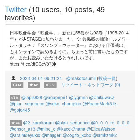
Twitter
(10 users, 10 posts, 49
favorites)
日本映像学会『映像学』、新たに55巻から92巻（1995-2014
年）がJ-STAGEに加わりました。 91巻掲載の拙論「ルノワー
ル・タッチ：『スワンプ・ウォーター』における俳優演出」
もオンラインで読めるように。ちょっと前に書いたものです
が、またお読みいただけるとうれしいです。
https://t.co/dfCCeV878k
2023-04-01 09:21:24
@makotosumii
(
投稿一覧
)
リツイート・ネットワーク (9)
14
62
0.302
@lapis828
@agapepe1
@jyqmnn
@ChikuwaQ
9
@plan_sequence
@seko_champloo
@PeaceMark51k
@gojo445
@2_karakoram
@plan_sequence
@0_0_0_re_0_0_0
44
@ensor_a13
@mine_o
@kacek7nana
@ElleaWatson
@araihideyuki0
@majigeri
@cogito_kobo
@iamkzmk2