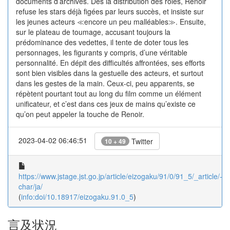
documents d’archives. Dès la distribution des rôles, Renoir
refuse les stars déjà figées par leurs succès, et insiste sur
les jeunes acteurs ≪encore un peu malléables≫. Ensuite,
sur le plateau de toumage, accusant toujours la
prédominance des vedettes, il tente de doter tous les
personnages, les figurants y compris, d’une véritable
personnalité. En dépit des difficultés affrontées, ses efforts
sont bien visibles dans la gestuelle des acteurs, et surtout
dans les gestes de la main. Ceux-ci, peu apparents, se
répètent pourtant tout au long du film comme un élément
unificateur, et c’est dans ces jeux de mains qu’existe ce
qu’on peut appeler la touche de Renoir.
2023-04-02 06:46:51
Twitter
10 + 49
https://www.jstage.jst.go.jp/article/eizogaku/91/0/91_5/_article/-
char/ja/
(
info:doi/10.18917/eizogaku.91.0_5
)
言及状況