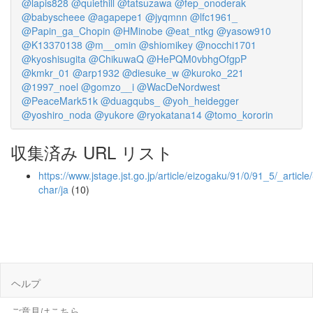
@lapis828
@quiethill
@tatsuzawa
@fep_onoderak
@babyscheee
@agapepe1
@jyqmnn
@lfc1961_
@Papin_ga_Chopin
@HMinobe
@eat_ntkg
@yasow910
@K13370138
@m__omin
@shiomikey
@nocchi1701
@kyoshisugita
@ChikuwaQ
@HePQM0vbhgOfgpP
@kmkr_01
@arp1932
@diesuke_w
@kuroko_221
@1997_noel
@gomzo__i
@WacDeNordwest
@PeaceMark51k
@duagqubs_
@yoh_heidegger
@yoshiro_noda
@yukore
@ryokatana14
@tomo_kororin
収集済み URL リスト
https://www.jstage.jst.go.jp/article/eizogaku/91/0/91_5/_article/
char/ja
(10)
ヘルプ
ご意見はこちら