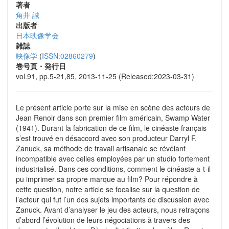
著者
角井 誠
出版者
日本映像学会
雑誌
映像学
(
ISSN:02860279
)
巻号頁・発行日
vol.91, pp.5-21,85, 2013-11-25 (Released:2023-03-31)
Le présent article porte sur la mise en scène des acteurs de
Jean Renoir dans son premier film américain, Swamp Water
(1941). Durant la fabrication de ce film, le cinéaste français
s’est trouvé en désaccord avec son producteur Darryl F.
Zanuck, sa méthode de travail artisanale se révélant
incompatible avec celles employées par un studio fortement
industrialisé. Dans ces conditions, comment le cinéaste a-t-il
pu imprimer sa propre marque au film? Pour répondre à
cette question, notre article se focalise sur la question de
l’acteur qui fut l’un des sujets importants de discussion avec
Zanuck. Avant d’analyser le jeu des acteurs, nous retraçons
d’abord l’évolution de leurs négociations à travers des