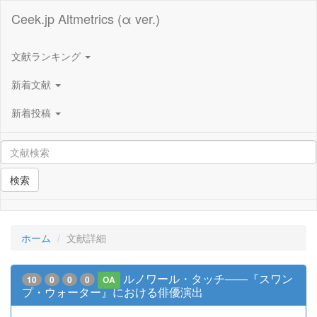
Ceek.jp Altmetrics (α ver.)
文献ランキング
新着文献
新着投稿
検索
ホーム
文献詳細
ルノワール・タッチ――『スワン
10
0
0
0
OA
プ・ウォーター』における俳優演出