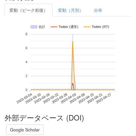
変動（ピーク前後）
変動（月別）
分布
合計
Twitter (通常)
Twitter (RT)
8
6
4
2
*
*
0
2023-04-21
2023-03-04
2023-03-22
2023-04-09
2023-04-27
2023-03-10
2023-03-28
2023-04-15
2023-03-16
2023-04-03
外部データベース (DOI)
Google Scholar