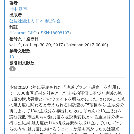
著者
田中 耕市
出版者
公益社団法人 日本地理学会
雑誌
E-journal GEO
(
ISSN:18808107
)
巻号頁・発行日
vol.12, no.1, pp.30-39, 2017 (Released:2017-06-09)
参考文献数
13
被引用文献数
1
本稿は,2015年に実施された「地域ブランド調査」を利用し
て,1,000市区町村を対象とした主観的評価に基づく地域の魅
力度の構成要素とそのウェイトを明らかにした.はじめに,地域
の魅力度に関わると考えられる同調査の75項目から,主成分分
析によって13の主成分を導出した.次に,それらの13主成分を
説明変数,市区町村の魅力度を被説明変数とする重回帰分析を
行った結果,魅力度は11の構成要素から成り立っていた.それ
らのうち,魅力度におけるウェイトが最も高かったのは観光・