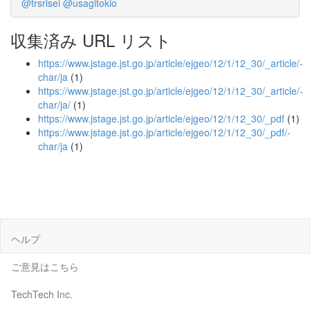
@trsrisei
@usagitokio
収集済み URL リスト
https://www.jstage.jst.go.jp/article/ejgeo/12/1/12_30/_article/-
char/ja
(1)
https://www.jstage.jst.go.jp/article/ejgeo/12/1/12_30/_article/-
char/ja/
(1)
https://www.jstage.jst.go.jp/article/ejgeo/12/1/12_30/_pdf
(1)
https://www.jstage.jst.go.jp/article/ejgeo/12/1/12_30/_pdf/-
char/ja
(1)
ヘルプ
ご意見はこちら
TechTech Inc.