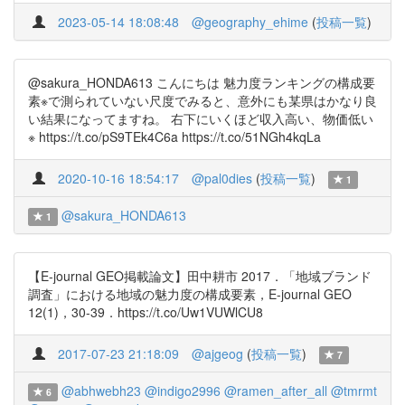
2023-05-14 18:08:48
@geography_ehime
(
投稿一覧
)
@sakura_HONDA613 こんにちは 魅力度ランキングの構成要
素※で測られていない尺度でみると、意外にも某県はかなり良
い結果になってますね。 右下にいくほど収入高い、物価低い
※ https://t.co/pS9TEk4C6a https://t.co/51NGh4kqLa
2020-10-16 18:54:17
@pal0dies
(
投稿一覧
)
1
@sakura_HONDA613
1
【E-journal GEO掲載論文】田中耕市 2017．「地域ブランド
調査」における地域の魅力度の構成要素，E-journal GEO
12(1)，30-39．https://t.co/Uw1VUWlCU8
2017-07-23 21:18:09
@ajgeog
(
投稿一覧
)
7
@abhwebh23
@indigo2996
@ramen_after_all
@tmrmt
6