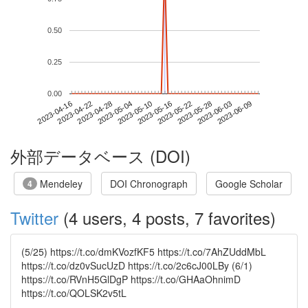
0.50
0.25
0.00
2023-06-03
2023-04-16
2023-05-04
2023-05-22
2023-06-09
2023-04-22
2023-05-10
2023-05-28
2023-04-28
2023-05-16
外部データベース (DOI)
Mendeley
DOI Chronograph
Google Scholar
4
Twitter
(4 users, 4 posts, 7 favorites)
(5/25) https://t.co/dmKVozfKF5 https://t.co/7AhZUddMbL
https://t.co/dz0vSucUzD https://t.co/2c6cJ00LBy (6/1)
https://t.co/RVnH5GlDgP https://t.co/GHAaOhnimD
https://t.co/QOLSK2v5tL