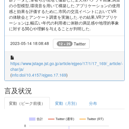
の小型模型,環境音を用いて構築した.アプリケーションの使用
感と効果を評価するために,市民の交流イベントにおいてVR
の体験会とアンケート調査を実施した.その結果,VRアプリケ
ーションは,幅広い年代の利用者に体験の満足感や地理的事象
に対する関心や理解を与えることが判明した.
2023-05-14 18:08:48
Twitter
12 + 29
https://www.jstage.jst.go.jp/article/ejgeo/17/1/17_169/_article/-
char/ja/
(
info:doi/10.4157/ejgeo.17.169
)
言及状況
変動（ピーク前後）
変動（月別）
分布
合計
Twitter (通常)
Twitter (RT)
8