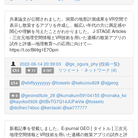
共著論文が公開されました。洞窟の地形計測成果をVR空間で
表示し散策するアプリを作成し、幅広い年代の方に満足感や
関心や理解を与えたことがわかりました。 J-STAGE Articles
- 三次元地理空間情報とVR技術を用いた遺構の散策アプリの
試作と評価―地理教育への応用に向けて―
https://t.co/B69g1E7Opm
2022-06-14 20:39:03
@ge_ogura_phy
(
投稿一覧
)
リツイート・ネットワーク (4)
4
11
0.167
@ebiflyyyyyyyy
@tosseto
@sakuzou828
@ajgeog
4
@geoinstitute_28
@kumakum59104155
@nonaka_ko
9
@kayoko0926
@0BvTG7Q14JUFwVw
@tosseto
@dothen74boc
@kentaoki
@sai777777
新着記事を登載しました。E-journal GEO [ タイトル ] 三次元
地理空間情報とVR技術を用いた遺構の散策アプリの試作と評