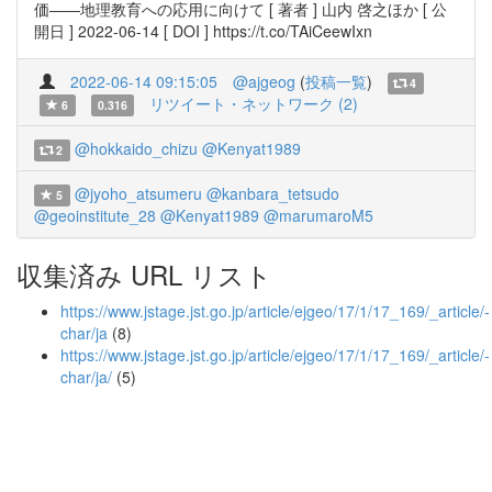
価――地理教育への応用に向けて [ 著者 ] 山内 啓之ほか [ 公
開日 ] 2022-06-14 [ DOI ] https://t.co/TAiCeewIxn
2022-06-14 09:15:05
@ajgeog
(
投稿一覧
)
4
リツイート・ネットワーク (2)
6
0.316
@hokkaido_chizu
@Kenyat1989
2
@jyoho_atsumeru
@kanbara_tetsudo
5
@geoinstitute_28
@Kenyat1989
@marumaroM5
収集済み URL リスト
https://www.jstage.jst.go.jp/article/ejgeo/17/1/17_169/_article/-
char/ja
(8)
https://www.jstage.jst.go.jp/article/ejgeo/17/1/17_169/_article/-
char/ja/
(5)