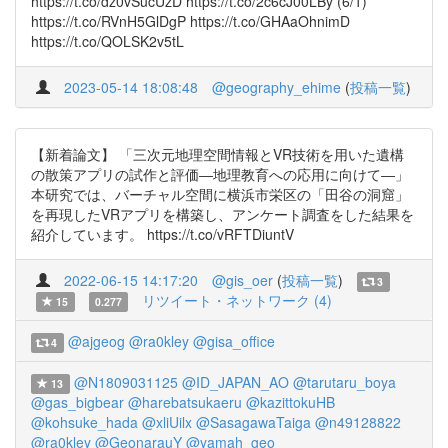
https://t.co/dz0vSucUzD https://t.co/2c6cJ00LBy (6/1)
https://t.co/RVnH5GlDgP https://t.co/GHAaOhnimD
https://t.co/QOLSK2v5tL
2023-05-14 18:08:48
@geography_ehime
(
投稿一覧
)
【新着論文】 「三次元地理空間情報とVR技術を用いた遺構
の散策アプリの試作と評価―地理教育への応用に向けて―」
本研究では、バーチャル空間に横浜市栄区の「田谷の洞窟」
を再現したVRアプリを構築し、アンケート調査をした結果を
紹介しています。 https://t.co/vRFTDiuntV
2022-06-15 14:17:20
@gis_oer
(
投稿一覧
)
3
リツイート・ネットワーク (4)
15
0.277
@ajgeog
@ra0kley
@gisa_office
4
@N1809031125
@ID_JAPAN_AO
@tarutaru_boya
13
@gas_bigbear
@harebatsukaeru
@kazittokuHB
@kohsuke_hada
@xliUilx
@SasagawaTaiga
@n49128822
@ra0kley
@GeonarauY
@yamah_geo