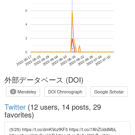
6
4
2
*
*
0
2022-07-04
2022-05-17
2022-06-04
2022-06-22
2022-07-10
2022-05-23
2022-06-10
2022-06-28
2022-05-29
2022-06-16
外部データベース (DOI)
Mendeley
DOI Chronograph
Google Scholar
1
Twitter
(12 users, 14 posts, 29
favorites)
(5/25) https://t.co/dmKVozfKF5 https://t.co/7AhZUddMbL