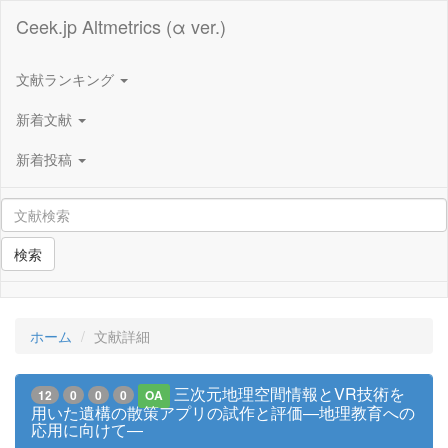
Ceek.jp Altmetrics (α ver.)
文献ランキング
新着文献
新着投稿
検索
ホーム
文献詳細
三次元地理空間情報とVR技術を
12
0
0
0
OA
用いた遺構の散策アプリの試作と評価―地理教育への
応用に向けて―