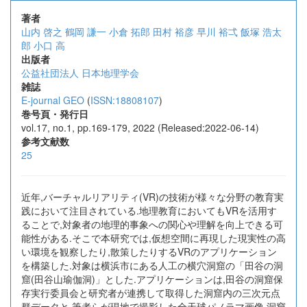
著者
山内 啓之
鶴岡 謙一
小倉 拓郎
田村 裕彦
早川 裕弌
飯塚 浩太
郎
小口 高
出版者
公益社団法人 日本地理学会
雑誌
E-journal GEO
(
ISSN:18808107
)
巻号頁・発行日
vol.17, no.1, pp.169-179, 2022 (Released:2022-06-14)
参考文献数
25
近年,バーチャルリアリティ(VR)の技術が様々な分野の教育実
践において注目されている.地理教育においてもVRを活用す
ることで,対象者の地理的事象への関心や理解を向上できる可
能性がある.そこで本研究では,仮想空間に再現した現実性の高
い環境を観察したり,散策したりするVRのアプリケーション
を構築した.対象は横浜市にある人工の横穴洞窟の「田谷の洞
窟(田谷山瑜伽洞)」とした.アプリケーションは,田谷の洞窟保
存実行委員会と研究者が連携して取得した洞窟内の三次元点
群データと,筆者らが現地で撮影した全天球パノラマ画像,洞窟