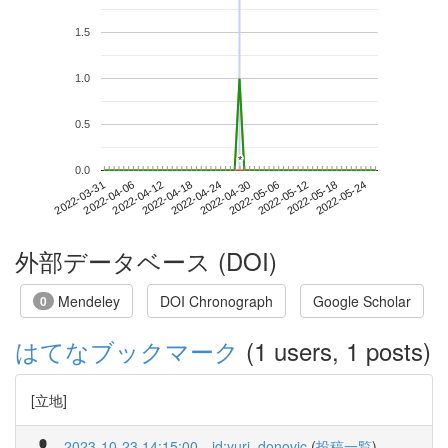
1.5
1.0
0.5
*
*
0.0
2022-05-18
2022-03-31
2022-04-18
2022-05-06
2022-05-24
2022-04-06
2022-04-24
2022-05-12
2022-04-12
2022-04-30
外部データベース (DOI)
Mendeley
DOI Chronograph
Google Scholar
0
はてなブックマーク
(1 users, 1 posts)
[立地]
2023-10-23 14:15:00
id:yuri_donovic
(
投稿一覧
)