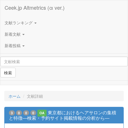
Ceek.jp Altmetrics (α ver.)
文献ランキング
新着文献
新着投稿
検索
ホーム
文献詳細
東京都におけるヘアサロンの集積
3
0
0
0
OA
と特徴―検索・予約サイト掲載情報の分析から―