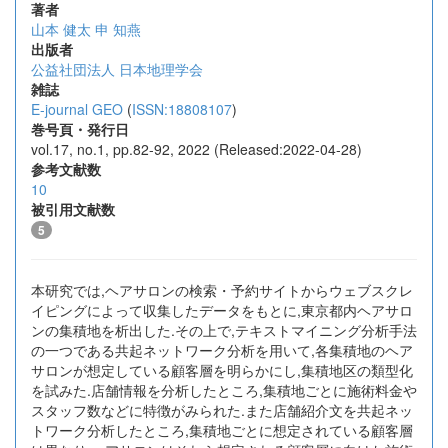
著者
山本 健太
申 知燕
出版者
公益社団法人 日本地理学会
雑誌
E-journal GEO
(
ISSN:18808107
)
巻号頁・発行日
vol.17, no.1, pp.82-92, 2022 (Released:2022-04-28)
参考文献数
10
被引用文献数
5
本研究では,ヘアサロンの検索・予約サイトからウェブスクレ
イピングによって収集したデータをもとに,東京都内ヘアサロ
ンの集積地を析出した.その上で,テキストマイニング分析手法
の一つである共起ネットワーク分析を用いて,各集積地のヘア
サロンが想定している顧客層を明らかにし,集積地区の類型化
を試みた.店舗情報を分析したところ,集積地ごとに施術料金や
スタッフ数などに特徴がみられた.また店舗紹介文を共起ネッ
トワーク分析したところ,集積地ごとに想定されている顧客層