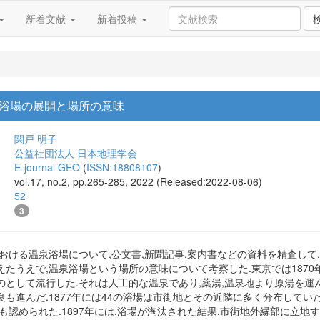
新着文献
新着投稿
浴場の展開と場所の意味
関戸 明子
公益社団法人 日本地理学会
E-journal GEO
(
ISSN:18808107
)
vol.17, no.2, pp.265-285, 2022 (Released:2022-08-06)
52
3
おける温泉浴場について,公文書,新聞記事,案内書などの資料を精査して
たうえで,温泉浴場という場所の意味について考察した.東京では1870年
として流行した.それは人工的な温泉であり,薬湯,温泉地より原湯を運
も進んだ.1877年には44の浴場は市街地とその近隣に多く分布していた
も認められた.1897年には,浴場が淘汰された結果,市街地外縁部に立地