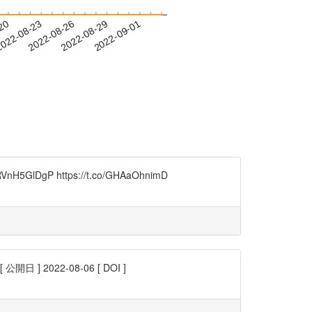
-20
022-08-23
2022-08-26
2022-08-29
2022-09-01
co/RVnH5GlDgP https://t.co/GHAaOhnimD
 2022-08-06 [ DOI ]