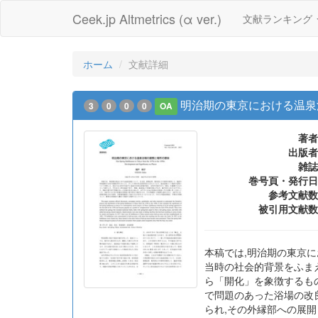
Ceek.jp Altmetrics (α ver.)
文献ランキング
ホーム
文献詳細
明治期の東京における温泉
3
0
0
0
OA
著者
出版者
雑誌
巻号頁・発行日
参考文献数
被引用文献数
本稿では,明治期の東京に
当時の社会的背景をふまえ
ら「開化」を象徴するもの
で問題のあった浴場の改良
られ,その外縁部への展開