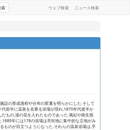
検索
ウェブ検索
ニュース検索
,施設の形成過程や分布の変遷を明らかにした.そして
代前半に温泉を名乗る浴場が現れ,1870年代後半か
んだもの,湯の花を入れたものであった.風紀や衛生面
.1885年には178の浴場は市街地に集中的な立地がみ
するものが目立つようになった.それらの温泉浴場は,手