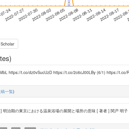
*
*
2022-08-14
2022-08-17
2022-08
-07-24
2
2022-07-27
2022-07-30
2022-08-02
2022-08-05
2022-08-08
2022-08-11
 Scholar
tes)
dMbL https://t.co/dz0vSucUzD https://t.co/2c6cJ00LBy (6/1) https://t.
投稿一覧
)
] 明治期の東京における温泉浴場の展開と場所の意味 [ 著者 ] 関戸 明子 [ 公開日 ]