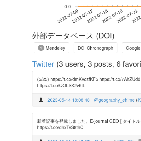
0.0
2022-07-15
2022-07-18
2022-07-21
2022
2022-07-09
2022-07-12
外部データベース (DOI)
Mendeley
DOI Chronograph
Google
1
Twitter
(3 users, 3 posts, 6 favori
(5/25) https://t.co/dmKVozfKF5 https://t.co/7AhZUd
https://t.co/QOLSK2v5tL
2023-05-14 18:08:48
@geography_ehime
(
新着記事を登載しました。E-journal GEO [ タイトル 
https://t.co/dhxTvS8thC