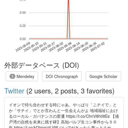
0.50
0.25
0.00
2023-06-26
2023-05-09
2023-05-27
2023-06-14
2023-07-02
2023-05-15
2023-06-02
2023-06-20
2023-05-21
2023-06-08
外部データベース (DOI)
Mendeley
DOI Chronograph
Google Scholar
1
Twitter
(2 users, 2 posts, 3 favorites)
イオンで待ち合わせする時にゃあ、やっぱり「ニチイで」と
か「サチイ」でとか言わんと一生会えんがよ 地域福祉におけ
るローカル・ガバナンスの変遷 https://t.co/ChnV8h08Es 【浦
戸湾の自然を未来に残す碑】高知パルプ生コン事件から５０
年 https://t.co/kDImmziLVW ついでがあったら寄っとうせ