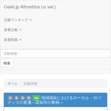
Ceek.jp Altmetrics (α ver.)
文献ランキング
新着文献
新着投稿
検索
ホーム
文献詳細
地域福祉におけるローカル・ガバ
2
0
0
0
OA
ナンスの変遷―高知市の事例―