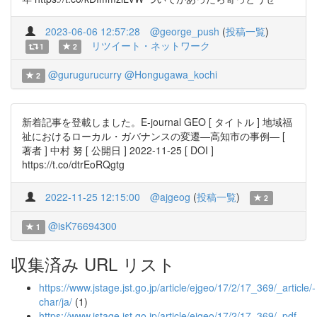
2023-06-06 12:57:28
@george_push
(
投稿一覧
)
リツイート・ネットワーク
1
2
@gurugurucurry
@Hongugawa_kochi
2
新着記事を登載しました。E-journal GEO [ タイトル ] 地域福
祉におけるローカル・ガバナンスの変遷―高知市の事例― [
著者 ] 中村 努 [ 公開日 ] 2022-11-25 [ DOI ]
https://t.co/dtrEoRQgtg
2022-11-25 12:15:00
@ajgeog
(
投稿一覧
)
2
@isK76694300
1
収集済み URL リスト
https://www.jstage.jst.go.jp/article/ejgeo/17/2/17_369/_article/-
char/ja/
(1)
https://www.jstage.jst.go.jp/article/ejgeo/17/2/17_369/_pdf