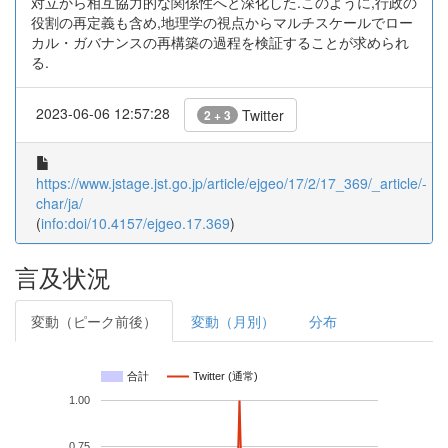
対立から相互協力的な関係性へと深化した.このように,行政の
役割の再定義も含め,地理学の視点からマルチスケールでロー
カル・ガバナンスの再構築の過程を検証することが求められ
る.
2023-06-06 12:57:28
Twitter
2 + 3
https://www.jstage.jst.go.jp/article/ejgeo/17/2/17_369/_article/-
char/ja/
(
info:doi/10.4157/ejgeo.17.369
)
言及状況
変動（ピーク前後）
変動（月別）
分布
合計
Twitter (通常)
1.00
0.75