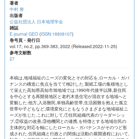
著者
中村 努
出版者
公益社団法人 日本地理学会
雑誌
E-journal GEO
(
ISSN:18808107
)
巻号頁・発行日
vol.17, no.2, pp.369-383, 2022 (Released:2022-11-25)
参考文献数
27
本稿は,地域福祉のニーズの変化とその対応を,ローカル・ガバ
ナンスの構造に焦点を当てて検討した.製紙工場の集積地とし
て栄えた高知県高知市旭地域では,1990年代後半以降,新住民
を中心とする再開発地区と老朽木造住宅が混在する地域へと
変貌した.他方,入浴難民,単独高齢世帯,生活困難を抱えた孤立
世帯や子どもなど,環境変化にともなうさまざまな地域福祉ニ
ーズが生じた.これに対して,①住民組織代表のリーダーシッ
プ,②収益の改善,③他機関との連携,を特徴とする地域住民の
主体的な対応を軸にしたローカル・ガバナンスがそのつど形
成された.住民組織と行政との関係は活動の展開過程において,