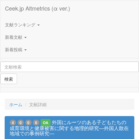
Ceek.jp Altmetrics (α ver.)
文献ランキング
新着文献
新着投稿
検索
ホーム
文献詳細
外国にルーツのある子どもたちの
4
0
0
0
OA
成育環境と健康被害に関する地理的研究―外国人散在
地域での事例研究―