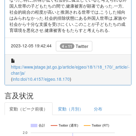
国人世帯の子どもたちの間で,健康被害が顕著であった.一方,
社会的統合の程度が高いと推測される世帯では,こうした傾向
はみられなかった.社会的排除状態にある外国人世帯は,家族や
社会から十分な支援を受けにくい.このことが子どもたちの成
育環境を悪化させ,健康被害をもたらすと考えられる.
2023-12-05 19:42:44
Twitter
4 + 11
https://www.jstage.jst.go.jp/article/ejgeo/18/1/18_170/_article/-
char/ja/
(
info:doi/10.4157/ejgeo.18.170
)
言及状況
変動（ピーク前後）
変動（月別）
分布
合計
Twitter (通常)
Twitter (RT)
2.0