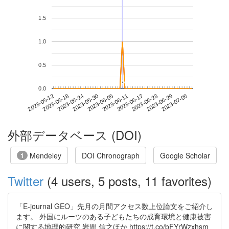
1.5
1.0
0.5
*
*
0.0
2023-06-29
2023-05-12
2023-05-30
2023-06-17
2023-07-05
2023-05-18
2023-06-05
2023-06-23
2023-05-24
2023-06-11
外部データベース (DOI)
Mendeley
DOI Chronograph
Google Scholar
1
Twitter
(4 users, 5 posts, 11 favorites)
「E-journal GEO」先月の月間アクセス数上位論文をご紹介し
ます。 外国にルーツのある子どもたちの成育環境と健康被害
に関する地理的研究 岩間 信之ほか https://t.co/bFYrWzxhsm