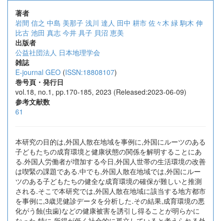
著者
岩間 信之
中島 美那子
浅川 達人
田中 耕市
佐々木 緑
駒木 伸
比古
池田 真志
今井 具子
貝沼 恵美
出版者
公益社団法人 日本地理学会
雑誌
E-journal GEO
(
ISSN:18808107
)
巻号頁・発行日
vol.18, no.1, pp.170-185, 2023 (Released:2023-06-09)
参考文献数
61
本研究の目的は,外国人散在地域を事例に,外国にルーツのある
子どもたちの成育環境と健康状態の関係を解明することにあ
る.外国人労働者が増加する今日,外国人世帯の生活環境の改善
は喫緊の課題である.中でも,外国人散在地域では,外国にルー
ツのある子どもたちの健全な成育環境の確保が難しいと推測
される.そこで本研究では,外国人散在地域に該当する地方都市
を事例に,3歳児健診データを分析した.その結果,成育環境の悪
化がう蝕(虫歯)などの健康被害を誘引し得ることが明らかに
なった.特に,所得が低く社会的に孤立していると考えられる外