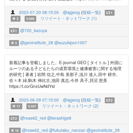
2023-07-20 08:15:00
@ajgeog
(
投稿一覧
)
1
リツイート・ネットワーク (1)
2
0.000
@720_kazuya
1
@geoinstitute_28
@suzukipon1007
2
新着記事を登載しました。E-journal GEO [ タイトル ] 外国に
ルーツのある子どもたちの成育環境と健康被害に関する地理
的研究 [ 著者 ] 岩間 信之,中島 美那子,浅川 達人,田中 耕市,
佐々木 緑,駒木 伸比古,池田 真志,今井 具子,貝沼 恵美
https://t.co/GnxUwNdYst
2023-06-09 07:15:00
@ajgeog
(
投稿一覧
)
2
リツイート・ネットワーク (2)
11
0.447
@rose62_red
@terashige8
2
@rose62_red
@fukutaku_nanzan
@geoinstitute_28
10