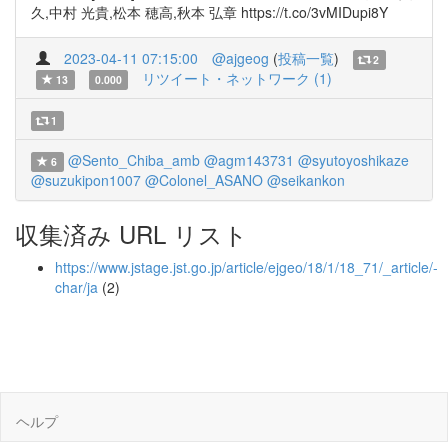
久,中村 光貴,松本 穂高,秋本 弘章 https://t.co/3vMIDupi8Y
2023-04-11 07:15:00
@ajgeog
(
投稿一覧
)
2
リツイート・ネットワーク (1)
13
0.000
1
@Sento_Chiba_amb
@agm143731
@syutoyoshikaze
6
@suzukipon1007
@Colonel_ASANO
@seikankon
収集済み URL リスト
https://www.jstage.jst.go.jp/article/ejgeo/18/1/18_71/_article/-
char/ja
(2)
ヘルプ