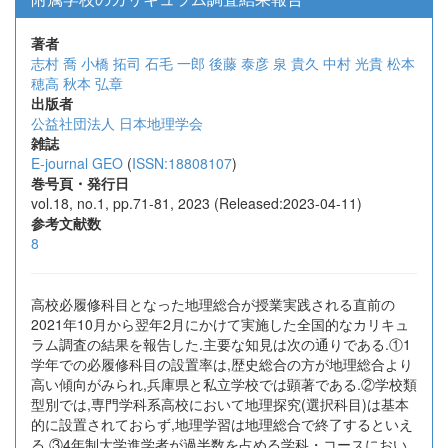
著者
志村 喬
小橋 拓司
石毛 一郎
後藤 泰彦
泉 貴久
中村 光貴
松本
穂高
秋本 弘章
出版者
公益社団法人 日本地理学会
雑誌
E-journal GEO
(
ISSN:18808107
)
巻号頁・発行日
vol.18, no.1, pp.71-81, 2023 (Released:2023-04-11)
参考文献数
8
高校必履修科目となった地理総合が授業実践される直前の
2021年10月から翌年2月にかけて実施した全国的なカリキュ
ラム調査の結果を報告した.主要な知見は次の通りである.①1
学年での必履修科目の設置率は,歴史総合の方が地理総合より
高い傾向がみられ,兵庫県と私立学校では顕著である.②学校類
型別では,専門学科系高校において地理探究(選択科目)は基本
的に設置されておらず,地理学習は地理総合で終了するといえ
る.③4年制大学進学者が過半数を占める学科・コースにおい