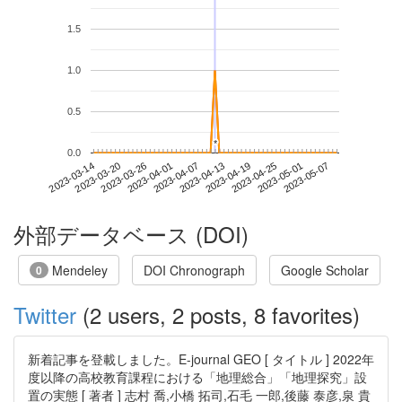
1.5
1.0
0.5
*
*
0.0
2023-05-01
2023-03-14
2023-04-01
2023-04-19
2023-05-07
2023-03-20
2023-04-07
2023-04-25
2023-03-26
2023-04-13
外部データベース (DOI)
Mendeley
DOI Chronograph
Google Scholar
0
Twitter
(2 users, 2 posts, 8 favorites)
新着記事を登載しました。E-journal GEO [ タイトル ] 2022年
度以降の高校教育課程における「地理総合」「地理探究」設
置の実態 [ 著者 ] 志村 喬,小橋 拓司,石毛 一郎,後藤 泰彦,泉 貴