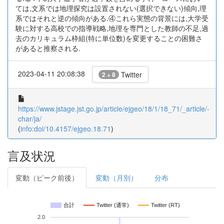
ては,文系では地理探究は設置されない(選択できない)傾向,理
系ではそれと逆の傾向がある.④これら実態の背景には,大学受
験に対する高校での指導戦略,地理を専門とした教師の不足,過
去のカリキュラム枠組(特に単位数)を変更することの困難さ
があると推察される.
2023-04-11 20:08:38
Twitter
2 + 8
https://www.jstage.jst.go.jp/article/ejgeo/18/1/18_71/_article/-
char/ja/
(
info:doi/10.4157/ejgeo.18.71
)
言及状況
変動（ピーク前後）
変動（月別）
分布
合計
Twitter (通常)
Twitter (RT)
2.0