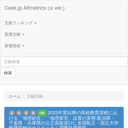
Ceek.jp Altmetrics (α ver.)
文献ランキング
新着文献
新着投稿
検索
ホーム
文献詳細
2022年度以降の高校教育課程にお
2
0
0
0
OA
ける「地理総合」「地理探究」設置の実態:新潟県・
千葉県・兵庫県の公立高校並びに全国私立・国立大学
附属学校のカリキュラム調査結果報告