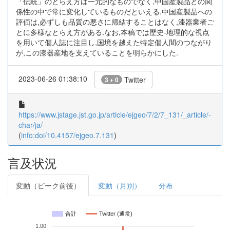
「伝統」のとらえ方は一元的なものでなく,中国産製品との関
係性の中で常に変化しているものだといえる.中国産製品への
評価は,必ずしも品質の悪さに帰結することはなく,漆器業者ご
とに多様なとらえ方がある.なお,本稿では歴史-地理的な視点
を用いて個人誌に注目し,国境を越えた特定個人間のつながり
が,この漆器産地を支えていることを明らかにした.
2023-06-26 01:38:10
Twitter
3 + 0
https://www.jstage.jst.go.jp/article/ejgeo/7/2/7_131/_article/-
char/ja/
(
info:doi/10.4157/ejgeo.7.131
)
言及状況
変動（ピーク前後）
変動（月別）
分布
合計
Twitter (通常)
1.00