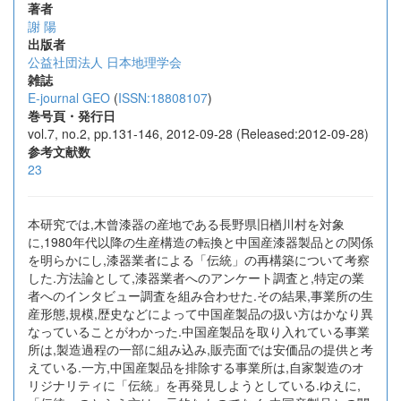
著者
謝 陽
出版者
公益社団法人 日本地理学会
雑誌
E-journal GEO
(
ISSN:18808107
)
巻号頁・発行日
vol.7, no.2, pp.131-146, 2012-09-28 (Released:2012-09-28)
参考文献数
23
本研究では,木曾漆器の産地である長野県旧楢川村を対象
に,1980年代以降の生産構造の転換と中国産漆器製品との関係
を明らかにし,漆器業者による「伝統」の再構築について考察
した.方法論として,漆器業者へのアンケート調査と,特定の業
者へのインタビュー調査を組み合わせた.その結果,事業所の生
産形態,規模,歴史などによって中国産製品の扱い方はかなり異
なっていることがわかった.中国産製品を取り入れている事業
所は,製造過程の一部に組み込み,販売面では安価品の提供と考
えている.一方,中国産製品を排除する事業所は,自家製造のオ
リジナリティに「伝統」を再発見しようとしている.ゆえに,