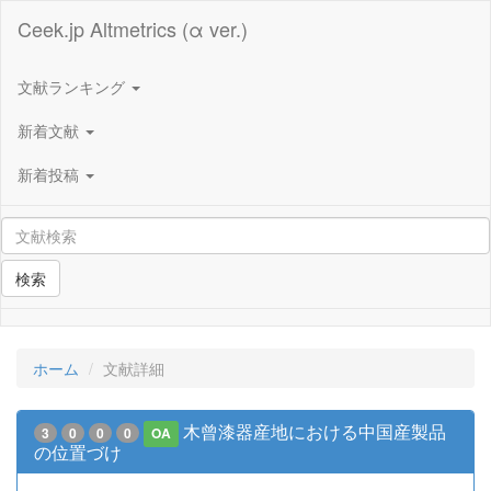
Ceek.jp Altmetrics (α ver.)
文献ランキング
新着文献
新着投稿
検索
ホーム
文献詳細
木曾漆器産地における中国産製品
3
0
0
0
OA
の位置づけ