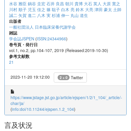
水谷 雅臣
鍋谷 圭宏
石井 良昌
朝川 貴博
大石 英人
大原 寛之
川村 順子
児玉 佳之
篠 聡子
白木 亮
鈴木 大亮
津田 豪太
土師
誠二
矢賀 進二
八木 実
杉浦 伸一
丸山 道生
出版者
一般社団法人 日本臨床栄養代謝学会
雑誌
学会誌JSPEN
(
ISSN:24344966
)
巻号頁・発行日
vol.1, no.2, pp.104-107, 2019 (Released:2019-10-30)
参考文献数
21
2023-11-20 19:12:00
Twitter
2 + 0
https://www.jstage.jst.go.jp/article/ejspen/1/2/1_104/_article/-
char/ja/
(
info:doi/10.11244/ejspen.1.2_104
)
言及状況