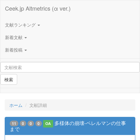
Ceek.jp Altmetrics (α ver.)
文献ランキング
新着文献
新着投稿
検索
ホーム
文献詳細
多様体の崩壊-ペレルマンの仕事
11
0
0
0
OA
まで