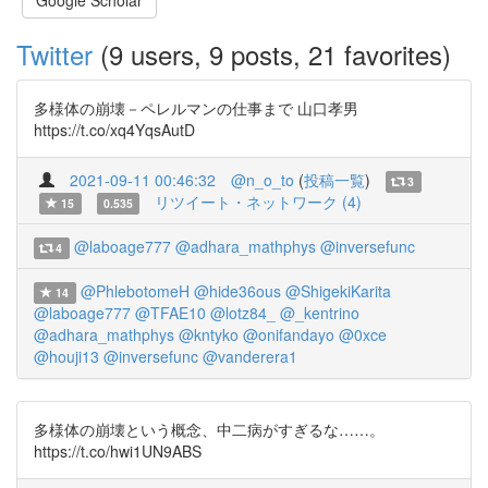
Google Scholar
Twitter
(9 users, 9 posts, 21 favorites)
多様体の崩壊－ペレルマンの仕事まで 山口孝男
https://t.co/xq4YqsAutD
2021-09-11 00:46:32
@n_o_to
(
投稿一覧
)
3
リツイート・ネットワーク (4)
15
0.535
@laboage777
@adhara_mathphys
@inversefunc
4
@PhlebotomeH
@hide36ous
@ShigekiKarita
14
@laboage777
@TFAE10
@lotz84_
@_kentrino
@adhara_mathphys
@kntyko
@onifandayo
@0xce
@houji13
@inversefunc
@vanderera1
多様体の崩壊という概念、中二病がすぎるな……。
https://t.co/hwi1UN9ABS