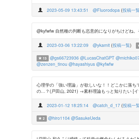
2023-05-09 13:43:51
@Fluorodopa
(
投稿一
@kyfwfw 自然種の判断も恣意的になりがちけどね。それも
2023-03-06 13:22:09
@ykamit
(
投稿一覧
)
@gs66723936
@LucasChatGPT
@michiko0
13
@zenzen_tinou
@hayashiyus
@kyfwfw
心理学の「強い理論」が欲しいな！！どこかに落ちて
の…？(戸田山, 2021) →素朴理論もっと知りたい [イマココ] Re
2023-01-12 18:25:14
@catch_d_17
(
投稿一
@hiro1104
@SasukeUeda
2
“戸田山 和久 ” / “感情って科学の概念なんだろうか” https: