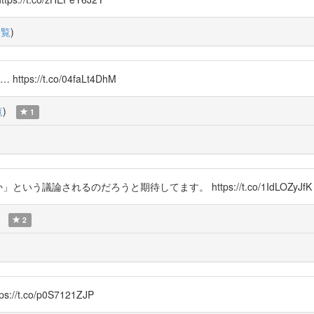
一覧
)
://t.co/04faLt4DhM
覧
)
1
議論されるのだろうと期待してます。 https://t.co/1IdLOZyJfK
2
co/p0S7121ZJP