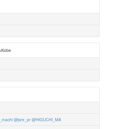
Kobe
_machi
@jsre_pr
@HIGUCHI_MA