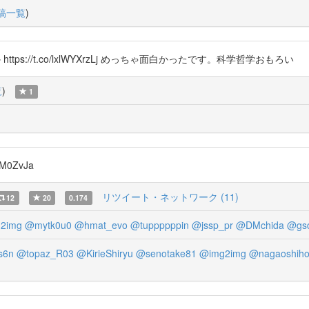
稿一覧
)
 https://t.co/lxlWYXrzLj めっちゃ面白かったです。科学哲学おもろい
覧
)
1
M0ZvJa
リツイート・ネットワーク (11)
12
20
0.174
2img
@mytk0u0
@hmat_evo
@tuppppppin
@jssp_pr
@DMchida
@gs
s6n
@topaz_R03
@KirieShiryu
@senotake81
@img2img
@nagaoshiho