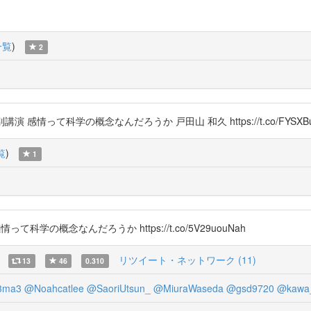
一覧
)
2
感情って科学の概念なんだろうか 戸田山 和久 https://t.co/FYSXBu
覧
)
1
情って科学の概念なんだろうか https://t.co/5V29uouNah
リツイート・ネットワーク (11)
13
46
0.310
3ma3
@Noahcatlee
@SaoriUtsun_
@MiuraWaseda
@gsd9720
@kawa