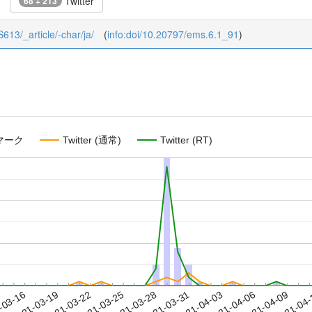
Twitter
68 + 213
S613/_article/-char/ja/
(
info:doi/10.20797/ems.6.1_91
)
マーク
Twitter (通常)
Twitter (RT)
2021-04-06
2021-04-09
2021-04
-03-16
2
2021-03-19
2021-03-22
2021-03-25
2021-03-28
2021-03-31
2021-04-03