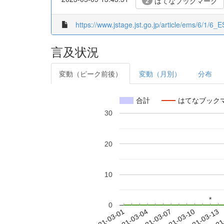
はてなブックマーク
2
https://www.jstage.jst.go.jp/article/ems/6/1/6_E
言及状況
変動（ピーク前後）
変動（月別）
分布
合計
はてなブック
30
20
10
*
*
0
2021-03-07
2021-03-10
2021-03-13
2021
2021-03-01
2021-03-04