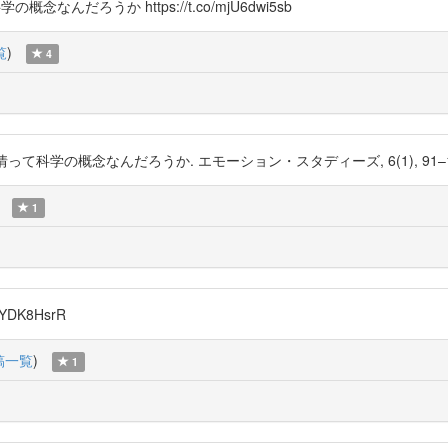
概念なんだろうか https://t.co/mjU6dwi5sb
覧
)
4
て科学の概念なんだろうか. エモーション・スタディーズ, 6(1), 91–104. htt
1
DK8HsrR
稿一覧
)
1