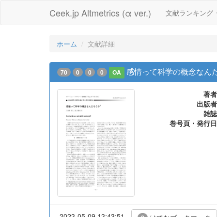
Ceek.jp Altmetrics (α ver.)
文献ランキング
ホーム
文献詳細
感情って科学の概念なん
70
0
0
0
OA
著者
出版者
雑誌
巻号頁・発行日
2023-05-09 13:43:51