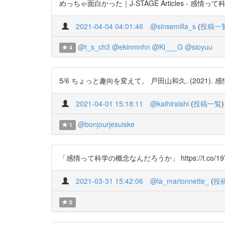
めっちゃ面白かった｜J-STAGE Articles - 感情って科学の
2021-04-04 04:01:46
@sinsemilla_s
(
投稿一
@t_s_ch3
@ekinmnhn
@Ki___G
@sioyuu
4
5/6 ちょっと趣向を変えて。 戸田山和久. (2021). 感情っ
2021-04-01 15:18:11
@kaihiraishi
(
投稿一覧
)
@bonjourjesuiske
1
「感情って科学の概念なんだろうか」 https://t.co/19Y
2021-03-31 15:42:06
@la_marionnette_
(
投
0