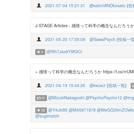
2021-07-04 15:21:31
@satoriANDbosatu
(
投
J-STAGE Articles - 感情って科学の概念なんだろうか
2021-05-20 17:55:09
@SawaPsych
(
投稿一
@Rih7Jax6YIlK9Ci
1
» 感情って科学の概念なんだろうか https://t.co/rrUM
2021-04-19 15:44:20
@kscscr
(
投稿一覧
)
@MizukiNakagoshi
@PsychoPsycho12
@img
11
@Y4uki95
@M45871978
@MeGG2timZOwb
12
@sugimotoh