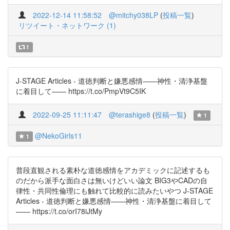
2022-12-14 11:58:52
@mitchy038LP
(
投稿一覧
)
リツイート・ネットワーク (1)
1
J-STAGE Articles - 道徳判断と嫌悪感情——神性・清浄基盤
に着目して—— https://t.co/PmpVt9C5IK
2022-09-25 11:11:47
@terashige8
(
投稿一覧
)
1
@NekoGirls11
1
普段直観される素朴な道徳感情をアカデミックに記述するも
のだから派手な面白さは無いけどいい論文 BIG3やCADの自
律性・共同性倫理にも触れて比較的に読みたいやつ J-STAGE
Articles - 道徳判断と嫌悪感情——神性・清浄基盤に着目して
—— https://t.co/orI78iJtMy