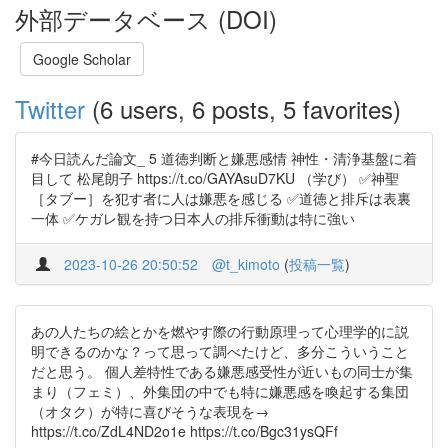
外部データベース (DOI)
Google Scholar
Twitter
(6 users, 6 posts, 5 favorites)
#今日読んだ論文_ 5 道徳判断と嫌悪感情 神性・清浄基盤に着
目して 松尾朗子 https://t.co/GAYAsuD7KU （学び） ✅神聖
［タブー］を犯す者に人は嫌悪を感じる ✅道徳と排斥は表裏
一体 ✅ケガレ観を持つ日本人の排斥衝動は特に強い
2023-10-26 20:50:52
@t_kimoto
(
投稿一覧
)
あの人たちの絵とかを燃やす際の行動原理って心理学的に説
明できるのかな？って思って調べたけど、多分こういうこと
だと思う。 個人差特性である嫌悪感受性が近いもの同士が集
まり（フェミ）、外集団の中でも特に嫌悪感を喚起する集団
（オタク）が特に喜びそうな表現を→
https://t.co/ZdL4ND2o1e https://t.co/Bgc31ysQFf