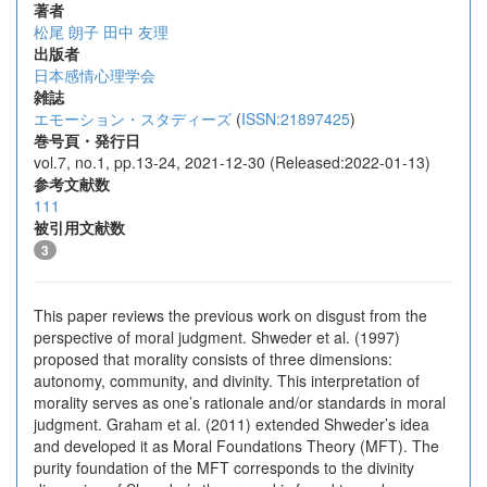
著者
松尾 朗子
田中 友理
出版者
日本感情心理学会
雑誌
エモーション・スタディーズ
(
ISSN:21897425
)
巻号頁・発行日
vol.7, no.1, pp.13-24, 2021-12-30 (Released:2022-01-13)
参考文献数
111
被引用文献数
3
This paper reviews the previous work on disgust from the
perspective of moral judgment. Shweder et al. (1997)
proposed that morality consists of three dimensions:
autonomy, community, and divinity. This interpretation of
morality serves as one’s rationale and/or standards in moral
judgment. Graham et al. (2011) extended Shweder’s idea
and developed it as Moral Foundations Theory (MFT). The
purity foundation of the MFT corresponds to the divinity