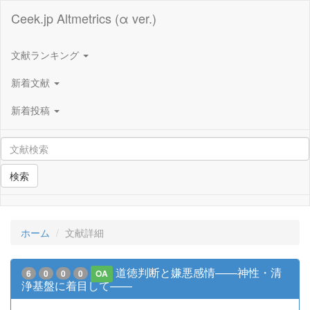
Ceek.jp Altmetrics (α ver.)
文献ランキング
新着文献
新着投稿
検索
ホーム
文献詳細
道徳判断と嫌悪感情——神性・清
6
0
0
0
OA
浄基盤に着目して——