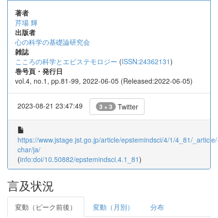
著者
芹場 輝
出版者
心の科学の基礎論研究会
雑誌
こころの科学とエピステモロジー
(
ISSN:24362131
)
巻号頁・発行日
vol.4, no.1, pp.81-99, 2022-06-05 (Released:2022-06-05)
2023-08-21 23:47:49
Twitter
3 + 3
https://www.jstage.jst.go.jp/article/epstemindsci/4/1/4_81/_article/
char/ja/
(
info:doi/10.50882/epstemindsci.4.1_81
)
言及状況
変動（ピーク前後）
変動（月別）
分布