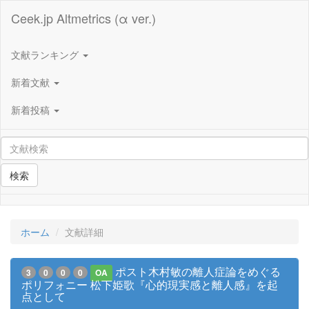
Ceek.jp Altmetrics (α ver.)
文献ランキング
新着文献
新着投稿
検索
ホーム
文献詳細
ポスト木村敏の離人症論をめぐる
3
0
0
0
OA
ポリフォニー 松下姫歌『心的現実感と離人感』を起
点として