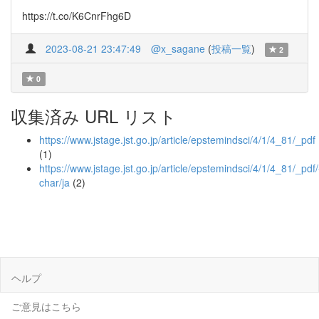
https://t.co/K6CnrFhg6D
2023-08-21 23:47:49
@x_sagane
(
投稿一覧
)
2
0
収集済み URL リスト
https://www.jstage.jst.go.jp/article/epstemindsci/4/1/4_81/_pdf
(1)
https://www.jstage.jst.go.jp/article/epstemindsci/4/1/4_81/_pdf/
char/ja
(2)
ヘルプ
ご意見はこちら