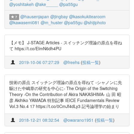
@yoshitakeh
@ake_____
@pa55gu
@hausenjapan
@jingbay
@kasokukitearoom
7
@kawasemi081
@m_huster
@pa55gu
@shijiphoto
【メモ】 J-STAGE Articles - スイッチング理論の原点を尋ね
て https://t.co/EImN6dh4PU
2019-10-06 07:27:29
@freehs
(
投稿一覧
)
技術の原点 スイッチング理論の原点を尋ねて -シャノンに先
駆けた中嶋章の研究を中心に- The Origin of the Switching
Theory -On the Contribution of Akira NAKASHIMA- 山 田 昭
彦 Akihiko YAMADA 特別記事 IEICE Fundamentals Review
Vol.3 No.4 17 https://t.co/0CmJf4dLy3 記号論理学の始まり
2018-12-21 08:32:54
@owarano1951
(
投稿一覧
)