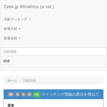
Ceek.jp Altmetrics (α ver.)
文献ランキング
新着文献
新着投稿
検索
ホーム
文献詳細
スイッチング理論の原点を尋ねて
39
0
0
0
OA
著者