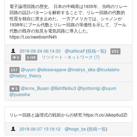
電子論理回路の歴史。 日本の中嶋章は1935年、当時のリレー
回路の設計パターンを解析することで、リレー回路の代数的
性質を独自に突き止めた。 一方アメリカでは、シャノンが
1938年にブール代数とリレー回路の等価性を示して、ブール
代数の既存の知見を電気回路に導入した。
https://t.co/xwe6vsmN4h
2018-08-24 06:14:33
@calfscalf
(
投稿一覧
)
5
リツイート・ネットワーク (7)
5
0.169
@uyum
@alicearagane
@matryo_sika
@inudaisho
7
@history_theory
@anns_Busan
@BshtNobu3
@tyottomigi
@uyum
5
@yusosha
リレー回路と論理式の戦前からの研究 https://t.co/Jskep6u2Zl
2018-06-07 13:18:12
@hoge_bs
(
投稿一覧
)