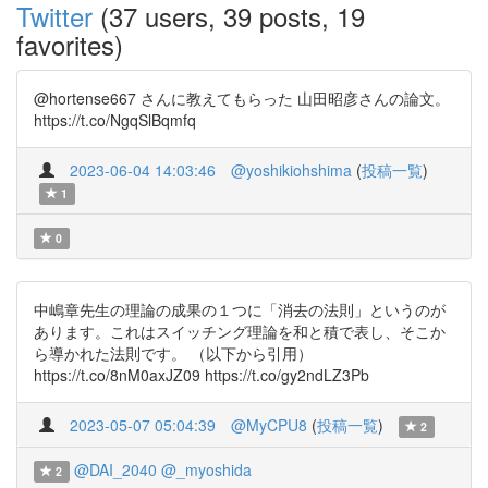
Twitter
(37 users, 39 posts, 19
favorites)
@hortense667 さんに教えてもらった 山田昭彦さんの論文。
https://t.co/NgqSlBqmfq
2023-06-04 14:03:46
@yoshikiohshima
(
投稿一覧
)
1
0
中嶋章先生の理論の成果の１つに「消去の法則」というのが
あります。これはスイッチング理論を和と積で表し、そこか
ら導かれた法則です。 （以下から引用）
https://t.co/8nM0axJZ09 https://t.co/gy2ndLZ3Pb
2023-05-07 05:04:39
@MyCPU8
(
投稿一覧
)
2
@DAI_2040
@_myoshida
2