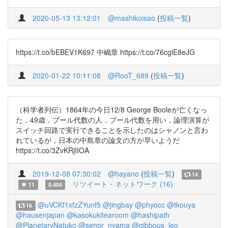
2020-05-13 13:12:01
@mashikoisao
(
投稿一覧
)
https://t.co/bEBEV1K697 中嶋章 https://t.co/76cgiE8eJG
2020-01-22 10:11:08
@RooT_689
(
投稿一覧
)
（科学者列伝）1864年の今日12/8 George Booleが亡くなっ
た．49歳．ブール代数の人．ブール代数を用い，論理演算が
スイッチ回路で実行できることを示したのはシャノンと言わ
れているが，日本の中島章の論文の方が早いようだ
https://t.co/3ZvKRjIIOA
2019-12-08 07:30:02
@hayano
(
投稿一覧
)
14
リツイート・ネットワーク (16)
11
0.404
@uVCKf1xfzZYunf5
@jingbay
@phyocc
@tkouya
16
@hausenjapan
@kasokukitearoom
@hashipath
@PlanetaryNatuko
@senor_nyama
@gibbous_leo