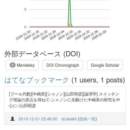
5
0
2019-12-28
2019-11-10
2019-11-28
2019-12-16
2020-01-03
2019-11-16
2019-12-04
2019-12-22
2019-11-22
2019-12-10
外部データベース (DOI)
Mendeley
DOI Chronograph
Google Scholar
1
はてなブックマーク
(1 users, 1 posts)
[ブール代数][中嶋章][シャノン][山田明彦][論理学] スイッチン
グ理論の原点を尋ねて-シャノンに先駆けた中嶋章の研究を中
心に-/山田昭彦
2013-12-01 23:48:00
id:akakit
(
投稿一覧
)