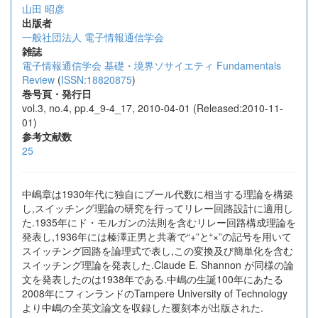
山田 昭彦
出版者
一般社団法人 電子情報通信学会
雑誌
電子情報通信学会 基礎・境界ソサイエティ Fundamentals
Review
(
ISSN:18820875
)
巻号頁・発行日
vol.3, no.4, pp.4_9-4_17, 2010-04-01 (Released:2010-11-
01)
参考文献数
25
中嶋章は1930年代に独自にブール代数に相当する理論を構築
し,スイッチング理論の研究を行ってリレー回路設計に適用し
た.1935年にド・モルガンの法則を含むリレー回路構成理論を
発表し,1936年には榛澤正男と共著で“+”と“×”の記号を用いて
スイッチング回路を論理式で表し,この変換及び簡単化を含む
スイッチング理論を発表した.Claude E. Shannon が同様の論
文を発表したのは1938年である.中嶋の生誕100年にあたる
2008年にフィンランドのTampere University of Technology
より中嶋の全英文論文を収録した覆刻本が出版された.