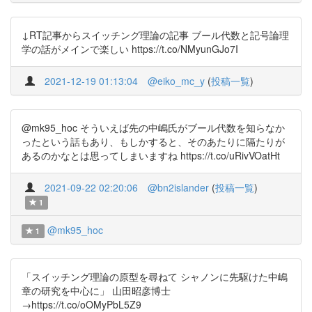
↓RT記事からスイッチング理論の記事 ブール代数と記号論理
学の話がメインで楽しい https://t.co/NMyunGJo7I
2021-12-19 01:13:04
@eiko_mc_y
(
投稿一覧
)
@mk95_hoc そういえば先の中嶋氏がブール代数を知らなか
ったという話もあり、もしかすると、そのあたりに隔たりが
あるのかなとは思ってしまいますね https://t.co/uRivVOatHt
2021-09-22 02:20:06
@bn2islander
(
投稿一覧
)
1
@mk95_hoc
1
「スイッチング理論の原型を尋ねて シャノンに先駆けた中嶋
章の研究を中心に」 山田昭彦博士
→https://t.co/oOMyPbL5Z9