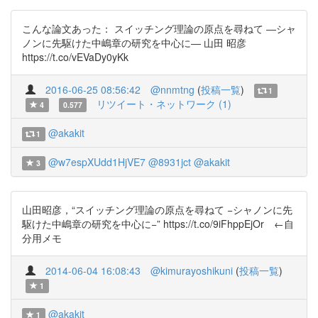
こんな論文あった： スイッチング理論の原点を尋ねて ―シャ
ノンに先駆けた中嶋章の研究を中心に― 山田 昭彦
https://t.co/vEVaDy0yKk
2016-06-25 08:56:42
@nnmtng
(
投稿一覧
)
1
リツイート・ネットワーク (1)
4
0.577
@akakit
1
@w7espXUdd1HjVE7
@8931jct
@akakit
3
山田昭彦，“スイッチング理論の原点を尋ねて −シャノンに先
駆けた中嶋章の研究を中心に−” https://t.co/9iFhppEjOr ←自
分用メモ
2014-06-04 16:08:43
@kimurayoshikuni
(
投稿一覧
)
1
@akakit
1