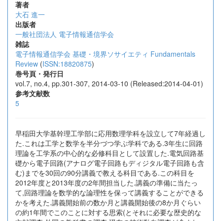
著者
大石 進一
出版者
一般社団法人 電子情報通信学会
雑誌
電子情報通信学会 基礎・境界ソサイエティ Fundamentals
Review
(
ISSN:18820875
)
巻号頁・発行日
vol.7, no.4, pp.301-307, 2014-03-10 (Released:2014-04-01)
参考文献数
5
早稲田大学基幹理工学部に応用数理学科を設立して7年経過し
た.これは工学と数学を半分づつ学ぶ学科である.3年生に回路
理論を工学系の中心的な必修科目として設置した.電気回路基
礎から電子回路(アナログ電子回路もディジタル電子回路も含
む)までを30回の90分講義で教える科目である.この科目を
2012年度と2013年度の2年間担当した.講義の準備に当たっ
て,回路理論を数学的な論理性を保って講義することができる
かを考えた.講義開始前の数か月と講義開始後の8か月ぐらい
の約1年間でこのことに対する思索(とそれに必要な歴史的な