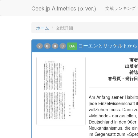
Ceek.jp Altmetrics (α ver.)
文献ランキング
ホーム
文献詳細
コーエンとリッケルトから
2
0
0
0
OA
著者
出版者
雑誌
巻号頁・発行日
Am Anfang seiner Habilit
jede Einzelwissenschaft i
vollziehen muss. Dann zei
«Methode» darzustellen, w
Deutschland in den 90er 
Neukantianismus, die ein
im Gegensatz zum «Spezia