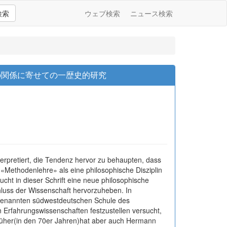
検索
ウェブ検索
ニュース検索
の関係に寄せての一歴史的研究
terpretiert, die Tendenz hervor zu behaupten, dass
 «Methodenlehre» als eine philosophische Disziplin
sucht in dieser Schrift eine neue philosophische
schluss der Wissenschaft hervorzuheben. In
sogenannten südwestdeutschen Schule des
 Erfahrungswissenschaften festzustellen versucht,
früher(in den 70er Jahren)hat aber auch Hermann