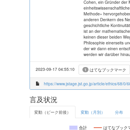
Cohen, ein Gründer der 
einheitswissenschaftlic
Methode» hervorgehoben. 
anderen Denkern des Neu
geschichtliche Kontinuitä
ist an der mathematische
keinen dieser beiden We
Philosophie einerseits u
der wir dann einen ents
werden wir darüber hina
2023-09-17 04:55:10
はてなブックマーク
1
https://www.jstage.jst.go.jp/article/ethics/68/0/
言及状況
変動（ピーク前後）
変動（月別）
分布
合計
はてなブック