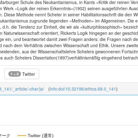
Marburger Schule des Neukantianismus, in Kants «Kritik der reinen Ver
hen Werk «Logik der reinen Erkenntnis»(1902) seinen ausgeführten Au
Diese Methode nennt Scheler in seiner Habilitationsschrift die den W
kantianismus zugrunde liegenden «Methoden» im Allgemeinen. Die ers
t, d.h. die Tendenz zur Einheit, die wir als «kulturphilosophisch» bezei
n Naturwissenschaft orientiert, Rickerts Logik hingegen an der geschic
ge ein, und beantwortet damit zwei Fragen anders: die Fragen nach d
nd nach dem Verhältnis zwischen Wissenschaft und Ethik. Unsere zweite 
cheidenden, aus der Wissenschaftslehre Schelers gewonnenen Fortschri
us auch Schelers Dissertation(1897)verhältnismäßig eingehend betrach
Twitter
1 + 0
68_141/_article/-char/ja/
(
info:doi/10.32196/ethics.68.0_141
)
マーク
Twitter (通常)