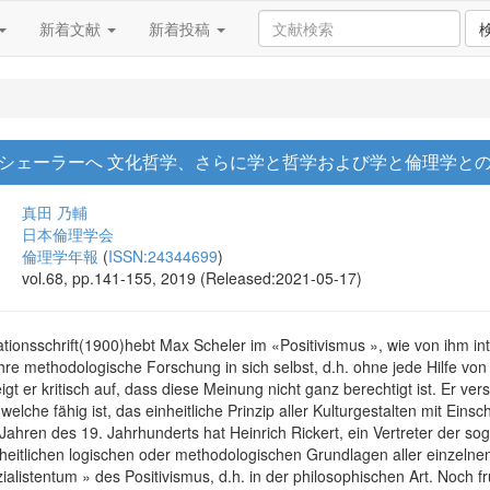
新着文献
新着投稿
シェーラーへ 文化哲学、さらに学と哲学および学と倫理学と
真田 乃輔
日本倫理学会
倫理学年報
(
ISSN:24344699
)
vol.68, pp.141-155, 2019 (Released:2021-05-17)
ationsschrift(1900)hebt Max Scheler im «Positivismus », wie von ihm in
hre methodologische Forschung in sich selbst, d.h. ohne jede Hilfe von
gt er kritisch auf, dass diese Meinung nicht ganz berechtigt ist. Er ver
elche fähig ist, das einheitliche Prinzip aller Kulturgestalten mit Ein
Jahren des 19. Jahrhunderts hat Heinrich Rickert, ein Vertreter der 
heitlichen logischen oder methodologischen Grundlagen aller einzelnen
listentum » des Positivismus, d.h. in der philosophischen Art. Noch 